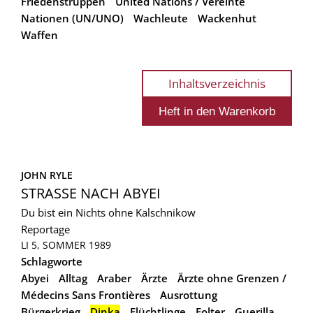
Friedenstruppen
United Nations / Vereinte
Nationen (UN/UNO)
Wachleute
Wackenhut
Waffen
Inhaltsverzeichnis
JOHN RYLE
STRASSE NACH ABYEI
Du bist ein Nichts ohne Kalschnikow
Reportage
LI 5, SOMMER 1989
Schlagworte
Abyei
Alltag
Araber
Ärzte
Ärzte ohne Grenzen /
Médecins Sans Frontières
Ausrottung
Bürgerkrieg
Dinka
Flüchtlinge
Folter
Guerilla