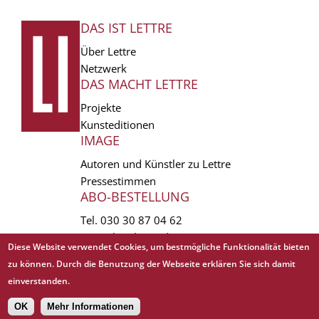
DAS IST LETTRE
FUSSZEILE
Über Lettre
Netzwerk
DAS MACHT LETTRE
Projekte
Kunsteditionen
IMAGE
Autoren und Künstler zu Lettre
Pressestimmen
ABO-BESTELLUNG
Tel.
030 30 87 04 62
vertrieb(at)lettre.de
Diese Website verwendet Cookies, um bestmögliche Funktionalität bieten
zu können. Durch die Benutzung der Webseite erklären Sie sich damit
Copyright © 1988 - 2026 Lettre International. All rights reserved.
einverstanden.
EXTRA
AGB
Abo kündigen
Datenschutz
Impressum
Links
Mediadaten
𝗳
OK
Mehr Informationen
Sitemap