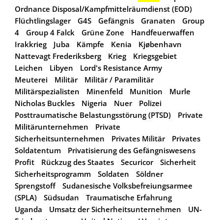
Ordnance Disposal/Kampfmittelräumdienst (EOD)
Flüchtlingslager
G4S
Gefängnis
Granaten
Group
4
Group 4 Falck
Grüne Zone
Handfeuerwaffen
Irakkrieg
Juba
Kämpfe
Kenia
Kjøbenhavn
Nattevagt Frederiksberg
Krieg
Kriegsgebiet
Leichen
Libyen
Lord's Resistance Army
Meuterei
Militär
Militär / Paramilitär
Militärspezialisten
Minenfeld
Munition
Murle
Nicholas Buckles
Nigeria
Nuer
Polizei
Posttraumatische Belastungsstörung (PTSD)
Private
Militärunternehmen
Private
Sicherheitsunternehmen
Privates Militär
Privates
Soldatentum
Privatisierung des Gefängniswesens
Profit
Rückzug des Staates
Securicor
Sicherheit
Sicherheitsprogramm
Soldaten
Söldner
Sprengstoff
Sudanesische Volksbefreiungsarmee
(SPLA)
Südsudan
Traumatische Erfahrung
Uganda
Umsatz der Sicherheitsunternehmen
UN-