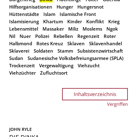
Hilfsorganisationen
Hunger
Hungersnot
Hüttenstädte
Islam
Islamische Front
Islamisierung
Khartum
Kinder
Konflikt
Krieg
Lebensmittel
Massaker
Miliz
Moslems
Ngok
Nil
Nuer
Polizei
Rebellen
Regenzeit
Roter
Halbmond
Rotes Kreuz
Sklaven
Sklavenhandel
Sklaverei
Soldaten
Stamm
Subsistenzwirtschaft
Sudan
Sudanesische Volksbefreiungsarmee (SPLA)
Trockenzeit
Vergewaltigung
Viehzucht
Viehzüchter
Zufluchtsort
Inhaltsverzeichnis
Vergriffen
JOHN RYLE