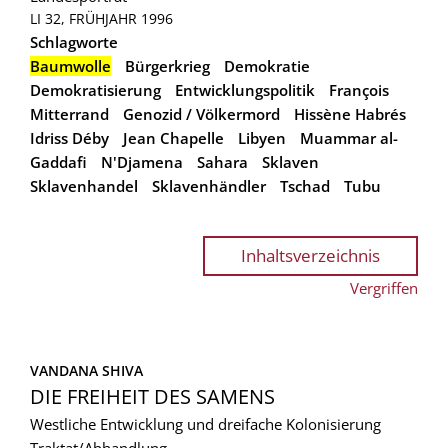
LI 32, FRÜHJAHR 1996
Schlagworte
Baumwolle
Bürgerkrieg
Demokratie
Demokratisierung
Entwicklungspolitik
François
Mitterrand
Genozid / Völkermord
Hissène Habrés
Idriss Déby
Jean Chapelle
Libyen
Muammar al-
Gaddafi
N'Djamena
Sahara
Sklaven
Sklavenhandel
Sklavenhändler
Tschad
Tubu
Inhaltsverzeichnis
Vergriffen
VANDANA SHIVA
DIE FREIHEIT DES SAMENS
Westliche Entwicklung und dreifache Kolonisierung
Traktat/Abhandlung