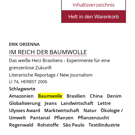
Inhaltsverzeichnis
ERIK ORSENNA
IM REICH DER BAUMWOLLE
Das weiße Herz Brasiliens - Experimente für eine
grenzenlose Zukunft
Literarische Reportage / New Journalism
LI 74, HERBST 2006
Schlagworte
Amazonien
Baumwolle
Brasilien
China
Denim
Globalisierung
Jeans
Landwirtschaft
Lettre
Ulysses Award
Marktwirtschaft
Natur
Ökologie /
Umwelt
Pantanal
Pflanzen
Pflanzenzucht
Regenwald
Rohstoffe
São Paulo
Textilindustrie