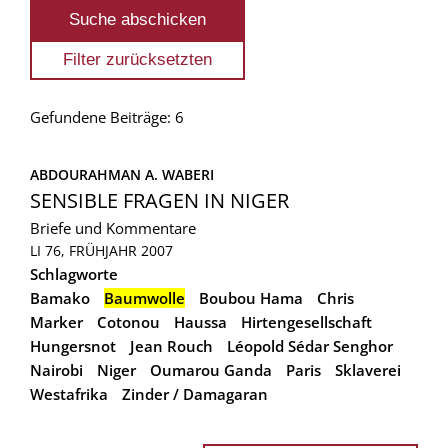
Gefundene Beiträge: 6
ABDOURAHMAN A. WABERI
SENSIBLE FRAGEN IN NIGER
Briefe und Kommentare
LI 76, FRÜHJAHR 2007
Schlagworte
Bamako
Baumwolle
Boubou Hama
Chris
Marker
Cotonou
Haussa
Hirtengesellschaft
Hungersnot
Jean Rouch
Léopold Sédar Senghor
Nairobi
Niger
Oumarou Ganda
Paris
Sklaverei
Westafrika
Zinder / Damagaran