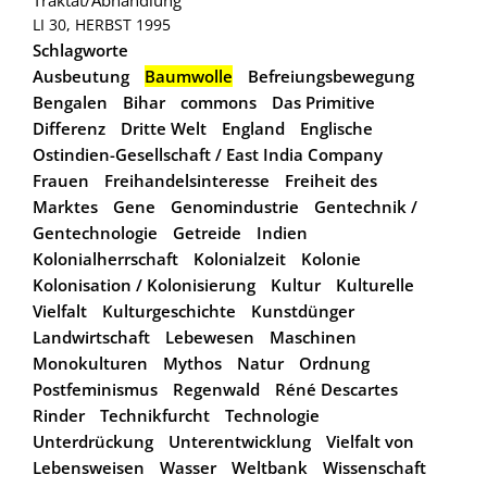
LI 30, HERBST 1995
Schlagworte
Ausbeutung
Baumwolle
Befreiungsbewegung
Bengalen
Bihar
commons
Das Primitive
Differenz
Dritte Welt
England
Englische
Ostindien-Gesellschaft / East India Company
Frauen
Freihandelsinteresse
Freiheit des
Marktes
Gene
Genomindustrie
Gentechnik /
Gentechnologie
Getreide
Indien
Kolonialherrschaft
Kolonialzeit
Kolonie
Kolonisation / Kolonisierung
Kultur
Kulturelle
Vielfalt
Kulturgeschichte
Kunstdünger
Landwirtschaft
Lebewesen
Maschinen
Monokulturen
Mythos
Natur
Ordnung
Postfeminismus
Regenwald
Réné Descartes
Rinder
Technikfurcht
Technologie
Unterdrückung
Unterentwicklung
Vielfalt von
Lebensweisen
Wasser
Weltbank
Wissenschaft