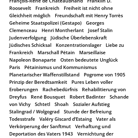
François-René de Chateaubriand
Franklin D.
Roosevelt
Frankreich
Freiheit ist nicht ohne
Gleichheit möglich
Freundschaft mit Henry Torrès
Geheime Staatspolizei (Gestapo)
Georges
Clemenceau
Henri Montherlant
Josef Stalin
Judenverfolgung
Jüdische Überlebenskraft
Jüdisches Schicksal
Konzentrationslager
Liebe zu
Frankreich
Marschall Pétain
Marseillaise
Napoleon Bonaparte
Osten bedeutete Unglück
Paris
Pétainismus und Kommunismus
Planetarischer Waffenstillstand
Pogrome von 1905
Prinzip der Beredtsamkeit
Pures Leben voller
Eroberungen
Rachebedürfnis
Rehabilitierung von
Dreyfus
René Bousquet
Robert Badinter
Schande
von Vichy
Schtetl
Shoah
Sozialer Aufstieg
Stalingrad / Wolgograd
Stunde der Befreiung
Todesstrafe
Valéry Giscard d’Estaing
Vater als
Verkörperung der Sanftmut
Verhaftung und
Deportation des Vaters 1943
Vernichtung der