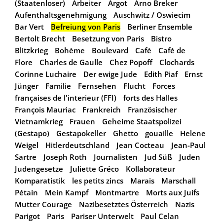
(Staatenloser)
Arbeiter
Argot
Arno Breker
Aufenthaltsgenehmigung
Auschwitz / Oswiecim
Bar Vert
Befreiung von Paris
Berliner Ensemble
Bertolt Brecht
Besetzung von Paris
Bistro
Blitzkrieg
Bohème
Boulevard
Café
Café de
Flore
Charles de Gaulle
Chez Popoff
Clochards
Corinne Luchaire
Der ewige Jude
Edith Piaf
Ernst
Jünger
Familie
Fernsehen
Flucht
Forces
françaises de l'interieur (FFI)
forts des Halles
François Mauriac
Frankreich
Französischer
Vietnamkrieg
Frauen
Geheime Staatspolizei
(Gestapo)
Gestapokeller
Ghetto
gouaille
Helene
Weigel
Hitlerdeutschland
Jean Cocteau
Jean-Paul
Sartre
Joseph Roth
Journalisten
Jud Süß
Juden
Judengesetze
Juliette Gréco
Kollaborateur
Komparatistik
les petits zincs
Marais
Marschall
Pétain
Mein Kampf
Montmartre
Morts aux Juifs
Mutter Courage
Nazibesetztes Österreich
Nazis
Parigot
Paris
Pariser Unterwelt
Paul Celan