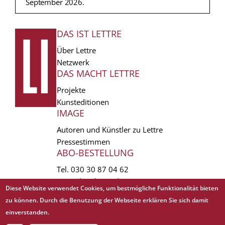
September 2026.
DAS IST LETTRE
FUSSZEILE
Über Lettre
Netzwerk
DAS MACHT LETTRE
Projekte
Kunsteditionen
IMAGE
Autoren und Künstler zu Lettre
Pressestimmen
ABO-BESTELLUNG
Tel.
030 30 87 04 62
vertrieb(at)lettre.de
Diese Website verwendet Cookies, um bestmögliche Funktionalität bieten
zu können. Durch die Benutzung der Webseite erklären Sie sich damit
Copyright © 1988 - 2026 Lettre International. All rights reserved.
einverstanden.
EXTRA
AGB
Abo kündigen
Datenschutz
Impressum
Links
Mediadaten