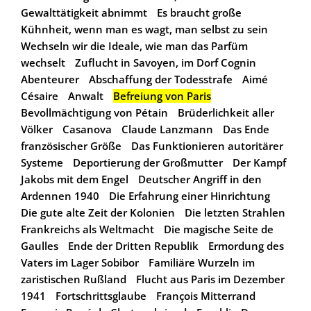
Gewalttätigkeit abnimmt
Es braucht große
Kühnheit, wenn man es wagt, man selbst zu sein
Wechseln wir die Ideale, wie man das Parfüm
wechselt
Zuflucht in Savoyen, im Dorf Cognin
Abenteurer
Abschaffung der Todesstrafe
Aimé
Césaire
Anwalt
Befreiung von Paris
Bevollmächtigung von Pétain
Brüderlichkeit aller
Völker
Casanova
Claude Lanzmann
Das Ende
französischer Größe
Das Funktionieren autoritärer
Systeme
Deportierung der Großmutter
Der Kampf
Jakobs mit dem Engel
Deutscher Angriff in den
Ardennen 1940
Die Erfahrung einer Hinrichtung
Die gute alte Zeit der Kolonien
Die letzten Strahlen
Frankreichs als Weltmacht
Die magische Seite de
Gaulles
Ende der Dritten Republik
Ermordung des
Vaters im Lager Sobibor
Familiäre Wurzeln im
zaristischen Rußland
Flucht aus Paris im Dezember
1941
Fortschrittsglaube
François Mitterrand