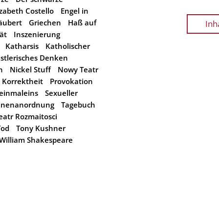
izabeth Costello
Engel in
äubert
Griechen
Haß auf
Inh
ät
Inszenierung
Katharsis
Katholischer
stlerisches Denken
n
Nickel Stuff
Nowy Teatr
e Korrektheit
Provokation
einmaleins
Sexueller
enenanordnung
Tagebuch
eatr Rozmaitosci
Tod
Tony Kushner
William Shakespeare