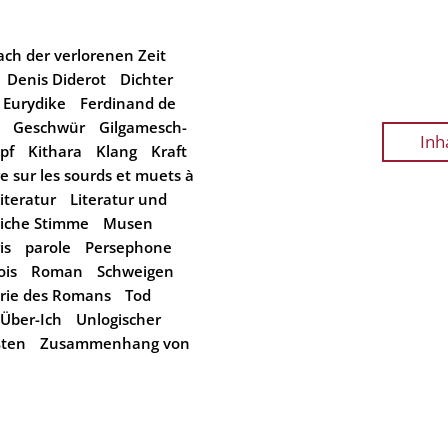
ach der verlorenen Zeit
Denis Diderot
Dichter
Eurydike
Ferdinand de
Geschwür
Gilgamesch-
Inh
pf
Kithara
Klang
Kraft
re sur les sourds et muets à
iteratur
Literatur und
iche Stimme
Musen
is
parole
Persephone
ois
Roman
Schweigen
rie des Romans
Tod
Über-Ich
Unlogischer
ßten
Zusammenhang von