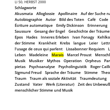
LI 50, HERBST 2000
Schlagworte
Akusmata
Alloglossie
Apollinaire
Auf der Suche n
Autobiographie
Autor
Bild des Toten
Café
Code
Écriture automatique
Emily Dickinson
Erinnerung
Saussure
Gesang der Engel
Geschichte der Träume
Epos
Hades
Inneres Erleben
Ivan Fonagy
Kehlko
der Stimme
Krankheit
Krebs
langue
Leier
Lett
l'usage de ceux qui parlent
Lissabonner Requiem
L
Leben
Madeleine
Marais
Marcel Proust
Menschl
Musik
Musiker
Mythos
Operation
Orpheus
Par
pietas
Psychoanalyse
Psycholinguistik
Roger Caill
Sigmund Freud
Sprache der Träume
Stimme
Theo
Traum
Traum als soziale Aktivität
Traumdeutung
Zustand
Vater
Werk (Literatur)
Zeit des Unbewu
menschlicher Stimme und Musik