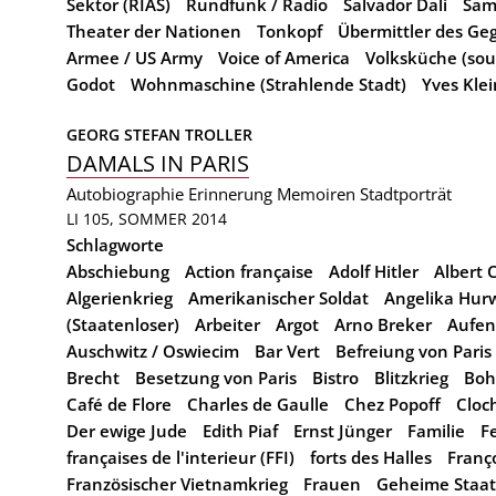
Sektor (RIAS)
Rundfunk / Radio
Salvador Dalí
Sam
Theater der Nationen
Tonkopf
Übermittler des G
Armee / US Army
Voice of America
Volksküche (sou
Godot
Wohnmaschine (Strahlende Stadt)
Yves Klei
GEORG STEFAN TROLLER
DAMALS IN PARIS
Autobiographie
Erinnerung
Memoiren
Stadtporträt
LI 105, SOMMER 2014
Schlagworte
Abschiebung
Action française
Adolf Hitler
Albert
Algerienkrieg
Amerikanischer Soldat
Angelika Hurw
(Staatenloser)
Arbeiter
Argot
Arno Breker
Aufen
Auschwitz / Oswiecim
Bar Vert
Befreiung von Paris
Brecht
Besetzung von Paris
Bistro
Blitzkrieg
Bo
Café de Flore
Charles de Gaulle
Chez Popoff
Cloc
Der ewige Jude
Edith Piaf
Ernst Jünger
Familie
F
françaises de l'interieur (FFI)
forts des Halles
Franç
Französischer Vietnamkrieg
Frauen
Geheime Staats