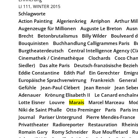
LI 111, WINTER 2015
Schlagworte
Action Painting
Algerienkrieg
Arriphon
Arthur Mil
Augenzeuge für Millionen
Auguste Le Breton
Aus
Brecht
Betonbrutalismus
Billy Wilder
Boulveard 
Bouquinisten
Buchhandlung Calligrammes Paris
B
Burgtheaterdeutsch
Central Intelligence Agency (CI
Cinemathek / Cinémathèque
Clochards
Coco Chan
Siedler)
Das alte Paris
Deutsch-französische Bezie
Eddie Constantine
Edith Piaf
Ein Gerechter
Emigr
Europäische Sprachverwirrung
Frankreich
General
Gefühle
Jean-Paul Clébert
Jean Renoir
Jean Sebe
Adenauer
Krönung Elisabeth II
Le Canard enchaîn
Lotte Eisner
Louvre
Marais
Marcel Marceau
Mo
Niki de Saint Phalle
Otto Preminger
Paris
Paris in
Journal
Pariser Untergrund
Pierre Mendès-France
Privattheater
Radioreporter
Restauration
Rheini
Romain Gary
Romy Schneider
Rue Mouffetard
Ru