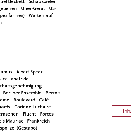
uel Beckett
Schauspieler
egebenen
Uher-Gerät
US-
pes farines)
Warten auf
n
 Camus
Albert Speer
icz
apatride
thaltsgenehmigung
Berliner Ensemble
Bertolt
hème
Boulevard
Café
hards
Corinne Luchaire
Inh
ernsehen
Flucht
Forces
ois Mauriac
Frankreich
polizei (Gestapo)