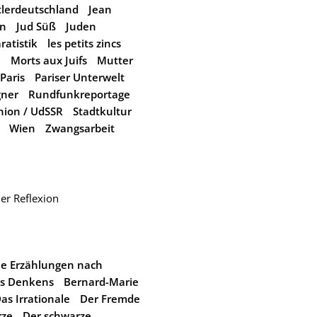
tlerdeutschland
Jean
en
Jud Süß
Juden
atistik
les petits zincs
e
Morts aux Juifs
Mutter
Paris
Pariser Unterwelt
gner
Rundfunkreportage
nion / UdSSR
Stadtkultur
Wien
Zwangsarbeit
er Reflexion
he Erzählungen nach
s Denkens
Bernard-Marie
as Irrationale
Der Fremde
rze
Der schwarze