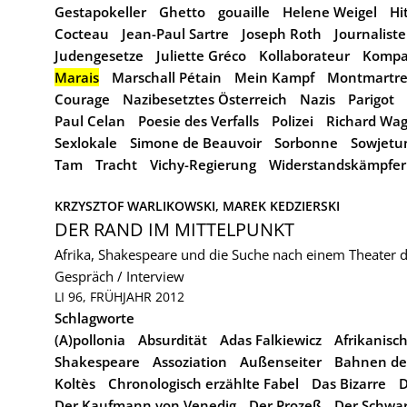
Gestapokeller
Ghetto
gouaille
Helene Weigel
Hi
Cocteau
Jean-Paul Sartre
Joseph Roth
Journalist
Judengesetze
Juliette Gréco
Kollaborateur
Kompar
Marais
Marschall Pétain
Mein Kampf
Montmartr
Courage
Nazibesetztes Österreich
Nazis
Parigot
Paul Celan
Poesie des Verfalls
Polizei
Richard Wa
Sexlokale
Simone de Beauvoir
Sorbonne
Sowjetu
Tam
Tracht
Vichy-Regierung
Widerstandskämpfer
KRZYSZTOF WARLIKOWSKI, 
MAREK KEDZIERSKI
DER RAND IM MITTELPUNKT
Afrika, Shakespeare und die Suche nach einem Theater d
Gespräch / Interview
LI 96, FRÜHJAHR 2012
Schlagworte
(A)pollonia
Absurdität
Adas Falkiewicz
Afrikanisc
Shakespeare
Assoziation
Außenseiter
Bahnen de
Koltès
Chronologisch erzählte Fabel
Das Bizarre
D
Der Kaufmann von Venedig
Der Prozeß
Der Schwa