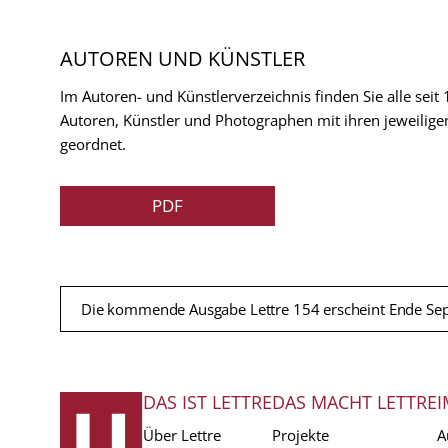
AUTOREN UND KÜNSTLER
Im Autoren- und Künstlerverzeichnis finden Sie alle seit
Autoren, Künstler und Photographen mit ihren jeweilige
geordnet.
PDF
Die kommende Ausgabe Lettre 154 erscheint Ende Se
DAS IST LETTRE
DAS MACHT LETTRE
I
FUSSZEILE
Über Lettre
Projekte
A