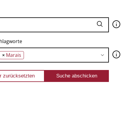
🛈
hlagworte
🛈
×
Marais