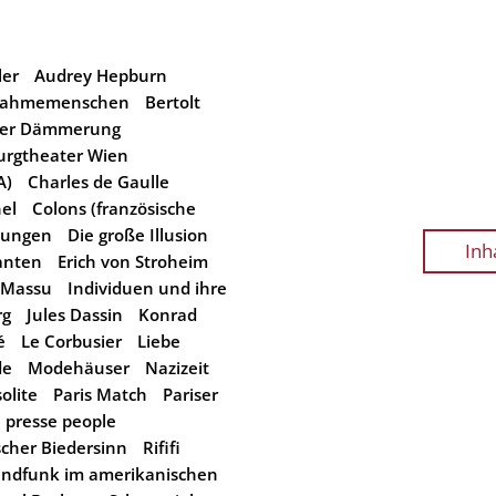
ler
Audrey Hepburn
nahmemenschen
Bertolt
der Dämmerung
urgtheater Wien
A)
Charles de Gaulle
el
Colons (französische
hungen
Die große Illusion
Inh
anten
Erich von Stroheim
 Massu
Individuen und ihre
rg
Jules Dassin
Konrad
é
Le Corbusier
Liebe
de
Modehäuser
Nazizeit
solite
Paris Match
Pariser
presse people
scher Biedersinn
Rififi
ndfunk im amerikanischen