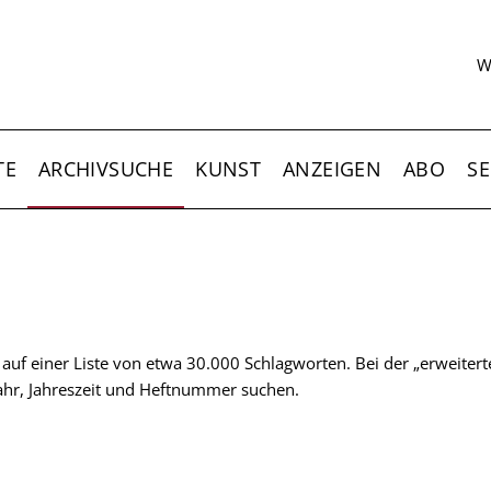
S
W
TE
ARCHIVSUCHE
KUNST
ANZEIGEN
ABO
SE
t auf einer Liste von etwa 30.000 Schlagworten. Bei der „erweiter
 Jahr, Jahreszeit und Heftnummer suchen.