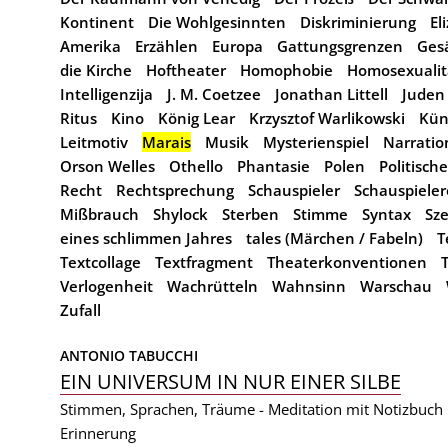
Kontinent
Die Wohlgesinnten
Diskriminierung
El
Amerika
Erzählen
Europa
Gattungsgrenzen
Ges
die Kirche
Hoftheater
Homophobie
Homosexualit
Intelligenzija
J. M. Coetzee
Jonathan Littell
Juden
Ritus
Kino
König Lear
Krzysztof Warlikowski
Kün
Leitmotiv
Marais
Musik
Mysterienspiel
Narratio
Orson Welles
Othello
Phantasie
Polen
Politisch
Recht
Rechtsprechung
Schauspieler
Schauspieler
Mißbrauch
Shylock
Sterben
Stimme
Syntax
Sz
eines schlimmen Jahres
tales (Märchen / Fabeln)
T
Textcollage
Textfragment
Theaterkonventionen
Verlogenheit
Wachrütteln
Wahnsinn
Warschau
Zufall
ANTONIO TABUCCHI
EIN UNIVERSUM IN NUR EINER SILBE
Stimmen, Sprachen, Träume - Meditation mit Notizbuch
Erinnerung