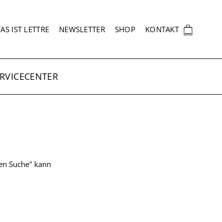
EKUNDÄRNAVIGATION
🛍
AS IST LETTRE
NEWSLETTER
SHOP
KONTAKT
RVICECENTER
ten Suche" kann