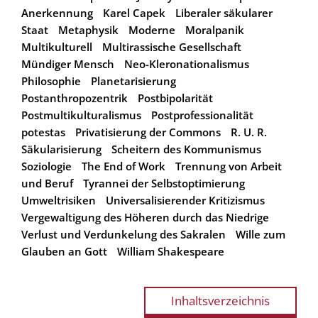
Anerkennung
Karel Capek
Liberaler säkularer
Staat
Metaphysik
Moderne
Moralpanik
Multikulturell
Multirassische Gesellschaft
Mündiger Mensch
Neo-Kleronationalismus
Philosophie
Planetarisierung
Postanthropozentrik
Postbipolarität
Postmultikulturalismus
Postprofessionalität
potestas
Privatisierung der Commons
R. U. R.
Säkularisierung
Scheitern des Kommunismus
Soziologie
The End of Work
Trennung von Arbeit
und Beruf
Tyrannei der Selbstoptimierung
Umweltrisiken
Universalisierender Kritizismus
Vergewaltigung des Höheren durch das Niedrige
Verlust und Verdunkelung des Sakralen
Wille zum
Glauben an Gott
William Shakespeare
Inhaltsverzeichnis