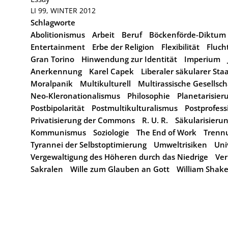
LI 99, WINTER 2012
Schlagworte
Abolitionismus
Arbeit
Beruf
Böckenförde-Diktum
Entertainment
Erbe der Religion
Flexibilität
Flucht
Gran Torino
Hinwendung zur Identität
Imperium
Anerkennung
Karel Capek
Liberaler säkularer Sta
Moralpanik
Multikulturell
Multirassische Gesellsch
Neo-Kleronationalismus
Philosophie
Planetarisier
Postbipolarität
Postmultikulturalismus
Postprofess
Privatisierung der Commons
R. U. R.
Säkularisieru
Kommunismus
Soziologie
The End of Work
Trennu
Tyrannei der Selbstoptimierung
Umweltrisiken
Uni
Vergewaltigung des Höheren durch das Niedrige
Ver
Sakralen
Wille zum Glauben an Gott
William Shak