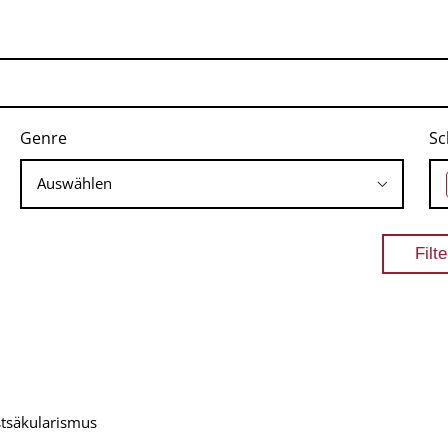
Genre
Sc
stsäkularismus