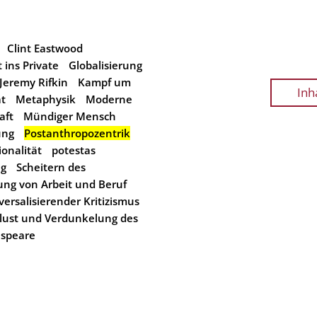
Clint Eastwood
 ins Private
Globalisierung
Jeremy Rifkin
Kampf um
Inh
at
Metaphysik
Moderne
aft
Mündiger Mensch
ung
Postanthropozentrik
ionalität
potestas
ng
Scheitern des
ng von Arbeit und Beruf
versalisierender Kritizismus
lust und Verdunkelung des
espeare