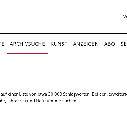
S
W
TE
ARCHIVSUCHE
KUNST
ANZEIGEN
ABO
SE
t auf einer Liste von etwa 30.000 Schlagworten. Bei der „erweiter
 Jahr, Jahreszeit und Heftnummer suchen.