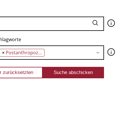
🛈
hlagworte
🛈
×
Postanthropozentrik