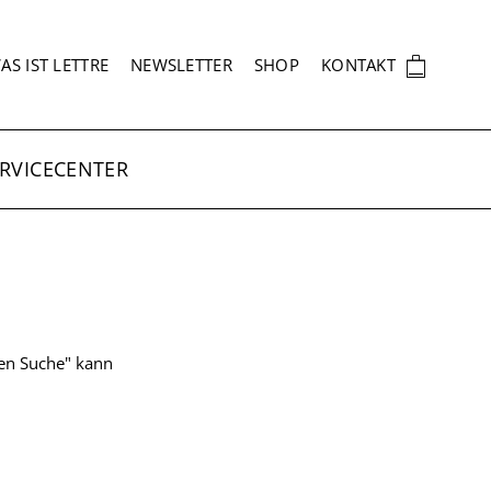
EKUNDÄRNAVIGATION
🛍
AS IST LETTRE
NEWSLETTER
SHOP
KONTAKT
RVICECENTER
ten Suche" kann