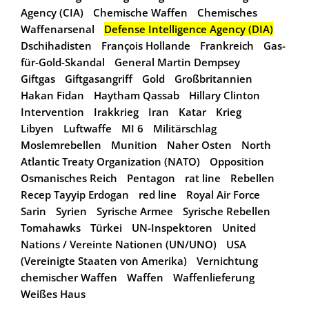
Agency (CIA)
Chemische Waffen
Chemisches
Waffenarsenal
Defense Intelligence Agency (DIA)
Dschihadisten
François Hollande
Frankreich
Gas-
für-Gold-Skandal
General Martin Dempsey
Giftgas
Giftgasangriff
Gold
Großbritannien
Hakan Fidan
Haytham Qassab
Hillary Clinton
Intervention
Irakkrieg
Iran
Katar
Krieg
Libyen
Luftwaffe
MI 6
Militärschlag
Moslemrebellen
Munition
Naher Osten
North
Atlantic Treaty Organization (NATO)
Opposition
Osmanisches Reich
Pentagon
rat line
Rebellen
Recep Tayyip Erdogan
red line
Royal Air Force
Sarin
Syrien
Syrische Armee
Syrische Rebellen
Tomahawks
Türkei
UN-Inspektoren
United
Nations / Vereinte Nationen (UN/UNO)
USA
(Vereinigte Staaten von Amerika)
Vernichtung
chemischer Waffen
Waffen
Waffenlieferung
Weißes Haus