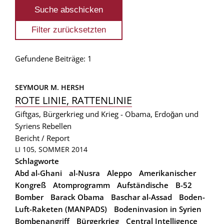
Gefundene Beiträge: 1
SEYMOUR M. HERSH
ROTE LINIE, RATTENLINIE
Giftgas, Bürgerkrieg und Krieg - Obama, Erdoğan und
Syriens Rebellen
Bericht / Report
LI 105, SOMMER 2014
Schlagworte
Abd al-Ghani
al-Nusra
Aleppo
Amerikanischer
Kongreß
Atomprogramm
Aufständische
B-52
Bomber
Barack Obama
Baschar al-Assad
Boden-
Luft-Raketen (MANPADS)
Bodeninvasion in Syrien
Bombenangriff
Bürgerkrieg
Central Intelligence