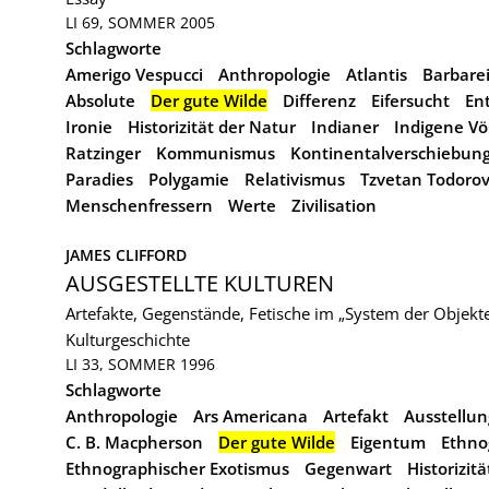
LI 69, SOMMER 2005
Schlagworte
Amerigo Vespucci
Anthropologie
Atlantis
Barbare
Absolute
Der gute Wilde
Differenz
Eifersucht
En
Ironie
Historizität der Natur
Indianer
Indigene Völ
Ratzinger
Kommunismus
Kontinentalverschiebun
Paradies
Polygamie
Relativismus
Tzvetan Todoro
Menschenfressern
Werte
Zivilisation
JAMES CLIFFORD
AUSGESTELLTE KULTUREN
Artefakte, Gegenstände, Fetische im „System der Objekt
Kulturgeschichte
LI 33, SOMMER 1996
Schlagworte
Anthropologie
Ars Americana
Artefakt
Ausstellun
C. B. Macpherson
Der gute Wilde
Eigentum
Ethno
Ethnographischer Exotismus
Gegenwart
Historizitä