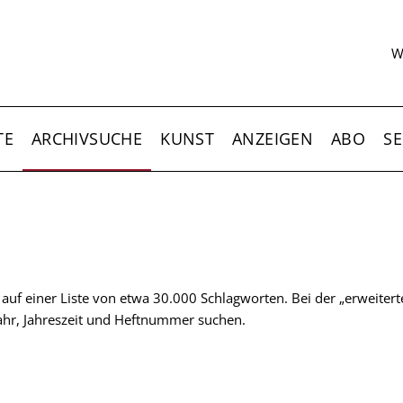
S
W
TE
ARCHIVSUCHE
KUNST
ANZEIGEN
ABO
SE
t auf einer Liste von etwa 30.000 Schlagworten. Bei der „erweiter
 Jahr, Jahreszeit und Heftnummer suchen.