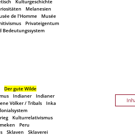
etisch
Kulturgeschichte
riositäten
Melanesien
usée de l'Homme
Musée
mitivismus
Privateigentum
d Bedeutungssystem
Der gute Wilde
smus
Indianer
Indianer
Inh
ene Völker / Tribals
Inka
lonialsystem
rieg
Kulturrelativismus
lmeken
Peru
as
Sklaven
Sklaverei