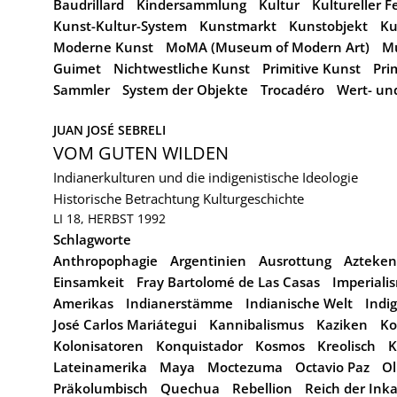
Baudrillard
Kindersammlung
Kultur
Kultureller F
Kunst-Kultur-System
Kunstmarkt
Kunstobjekt
Ku
Moderne Kunst
MoMA (Museum of Modern Art)
M
Guimet
Nichtwestliche Kunst
Primitive Kunst
Pri
Sammler
System der Objekte
Trocadéro
Wert- un
JUAN JOSÉ SEBRELI
VOM GUTEN WILDEN
Indianerkulturen und die indigenistische Ideologie
Historische Betrachtung
Kulturgeschichte
LI 18, HERBST 1992
Schlagworte
Anthropophagie
Argentinien
Ausrottung
Azteken
Einsamkeit
Fray Bartolomé de Las Casas
Imperiali
Amerikas
Indianerstämme
Indianische Welt
Indig
José Carlos Mariátegui
Kannibalismus
Kaziken
Ko
Kolonisatoren
Konquistador
Kosmos
Kreolisch
K
Lateinamerika
Maya
Moctezuma
Octavio Paz
O
Präkolumbisch
Quechua
Rebellion
Reich der Ink