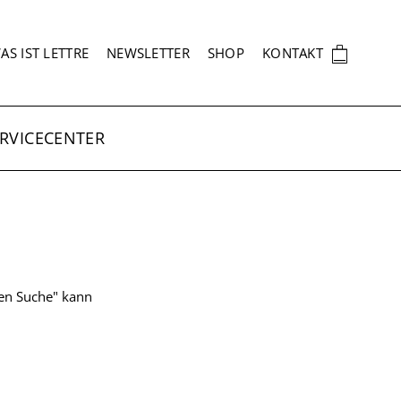
EKUNDÄRNAVIGATION
🛍
AS IST LETTRE
NEWSLETTER
SHOP
KONTAKT
RVICECENTER
ten Suche" kann