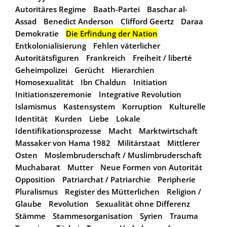
Autoritäres Regime
Baath-Partei
Baschar al-
Assad
Benedict Anderson
Clifford Geertz
Daraa
Demokratie
Die Erfindung der Nation
Entkolonialisierung
Fehlen väterlicher
Autoritätsfiguren
Frankreich
Freiheit / liberté
Geheimpolizei
Gerücht
Hierarchien
Homosexualität
Ibn Chaldun
Initiation
Initiationszeremonie
Integrative Revolution
Islamismus
Kastensystem
Korruption
Kulturelle
Identität
Kurden
Liebe
Lokale
Identifikationsprozesse
Macht
Marktwirtschaft
Massaker von Hama 1982
Militärstaat
Mittlerer
Osten
Moslembruderschaft / Muslimbruderschaft
Muchabarat
Mutter
Neue Formen von Autorität
Opposition
Patriarchat / Patriarchie
Peripherie
Pluralismus
Register des Mütterlichen
Religion /
Glaube
Revolution
Sexualität ohne Differenz
Stämme
Stammesorganisation
Syrien
Trauma