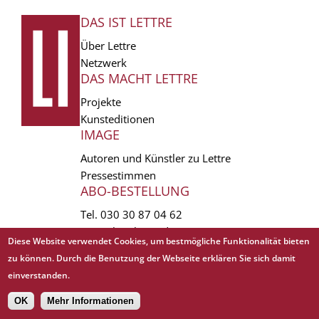
DAS IST LETTRE
FUSSZEILE
Über Lettre
Netzwerk
DAS MACHT LETTRE
Projekte
Kunsteditionen
IMAGE
Autoren und Künstler zu Lettre
Pressestimmen
ABO-BESTELLUNG
Tel.
030 30 87 04 62
vertrieb(at)lettre.de
Diese Website verwendet Cookies, um bestmögliche Funktionalität bieten
zu können. Durch die Benutzung der Webseite erklären Sie sich damit
Copyright © 1988 - 2026 Lettre International. All rights reserved.
einverstanden.
EXTRA
AGB
Abo kündigen
Datenschutz
Impressum
Links
Mediadaten
𝗳
OK
Mehr Informationen
Sitemap