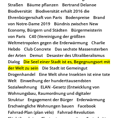
Straßen
Bäume pflanzen
Bertrand Delanoe
Biodiversität
Biodiversität erhält 2016 die
Ehrenbürgerschaft von Paris
Bodenpreise
Brand
von Notre-Dame 2019
Bündnis zwischen New
Economy, Bürgern und Städten
Bürgermeisterin
von Paris
C40 (Vereinigung der größten
Weltmetropolen gegen die Erderwärmung
Charlie
Hebdo
Club Concrete
Das sechste Massensterben
der Arten
Demut
Desaster des Ultraliberalismus
Dialog
Die Seel einer Stadt ist es, Begegnungsort mit
der Welt zu sein
Die Stadt ist Gemeingut
Drogenhandel
Eine Welt ohne Insekten ist eine tote
Welt
Einweihung der hunderttausendsten
Sozialwohnung
ELAN -Gesetz (Entwicklung von
Wohnungsbau, Raumordnung und digitaler
Struktur
Engagement der Bürger
Erderwärmung
Erschwingliche Wohnungen bauen
Facebook
Fahrrad-Plan (plan vélo)
Fahrrad-Revolution