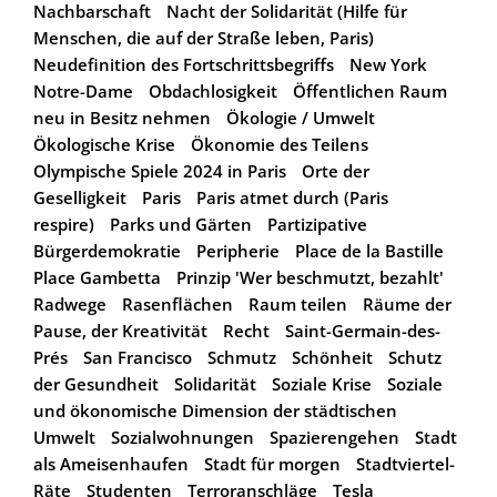
Nachbarschaft
Nacht der Solidarität (Hilfe für
Menschen, die auf der Straße leben, Paris)
Neudefinition des Fortschrittsbegriffs
New York
Notre-Dame
Obdachlosigkeit
Öffentlichen Raum
neu in Besitz nehmen
Ökologie / Umwelt
Ökologische Krise
Ökonomie des Teilens
Olympische Spiele 2024 in Paris
Orte der
Geselligkeit
Paris
Paris atmet durch (Paris
respire)
Parks und Gärten
Partizipative
Bürgerdemokratie
Peripherie
Place de la Bastille
Place Gambetta
Prinzip 'Wer beschmutzt, bezahlt'
Radwege
Rasenflächen
Raum teilen
Räume der
Pause, der Kreativität
Recht
Saint-Germain-des-
Prés
San Francisco
Schmutz
Schönheit
Schutz
der Gesundheit
Solidarität
Soziale Krise
Soziale
und ökonomische Dimension der städtischen
Umwelt
Sozialwohnungen
Spazierengehen
Stadt
als Ameisenhaufen
Stadt für morgen
Stadtviertel-
Räte
Studenten
Terroranschläge
Tesla