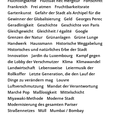
Flüchtlingskrise
Fluctuat nec mergitur
Fortschritt
Frankreich
Frei atmen
Fruchtbarkeitsrate
Gartenkunst
Gefahr der Stadt als Archipel für die
Gewinner der Globalisierung
Geld
Georges Perec
Geradlinigkeit
Geschichte
Geschichte von Paris
Gleichgewicht
Gleichheit / égalité
Google
Grenzen der Natur
Grünanlagen
Grüne Lunge
Handwerk
Haussmann
Historische Weggabelung
Historisches und natürliches Erbe der Stadt
Innovation
Jardin du Luxembourg
Kampf gegen
die Lobby der Verschmutzer
Klima
Klimawandel
Landwirtschaft
Lebensweise
Leiermusik der
Rollkoffer
Letzte Generation, die den Lauf der
Dinge zu verändern mag
Louvre
Luftverschmutzung
Mandat der Verantwortung
Marché Pop
Maßlosigkeit
Mittelschicht
Miyawaki-Methode
Moderne Stadt
Modernisierung des gesamten Pariser
Straßennetzes
Müll
Mumbai / Bombay