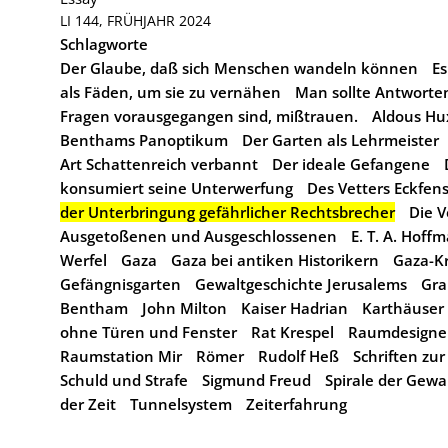
LI 144, FRÜHJAHR 2024
Schlagworte
Der Glaube, daß sich Menschen wandeln können
Es
als Fäden, um sie zu vernähen
Man sollte Antworten
Fragen vorausgegangen sind, mißtrauen.
Aldous Hu
Benthams Panoptikum
Der Garten als Lehrmeister
Art Schattenreich verbannt
Der ideale Gefangene
konsumiert seine Unterwerfung
Des Vetters Eckfens
der Unterbringung gefährlicher Rechtsbrecher
Die 
Ausgetoßenen und Ausgeschlossenen
E. T. A. Hoff
Werfel
Gaza
Gaza bei antiken Historikern
Gaza-Kr
Gefängnisgarten
Gewaltgeschichte Jerusalems
Gra
Bentham
John Milton
Kaiser Hadrian
Karthäuser
ohne Türen und Fenster
Rat Krespel
Raumdesigner
Raumstation Mir
Römer
Rudolf Heß
Schriften zu
Schuld und Strafe
Sigmund Freud
Spirale der Gewa
der Zeit
Tunnelsystem
Zeiterfahrung