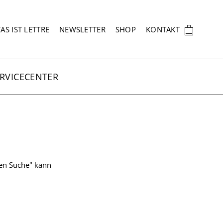
EKUNDÄRNAVIGATION
🛍
AS IST LETTRE
NEWSLETTER
SHOP
KONTAKT
RVICECENTER
ten Suche" kann