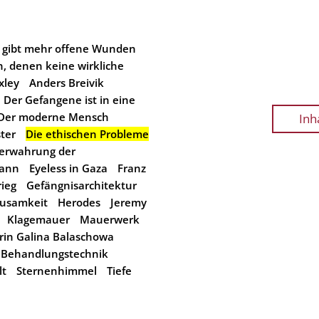
 gibt mehr offene Wunden
, denen keine wirkliche
xley
Anders Breivik
Der Gefangene ist in eine
Der moderne Mensch
Inh
ter
Die ethischen Probleme
Verwahrung der
mann
Eyeless in Gaza
Franz
ieg
Gefängnisarchitektur
usamkeit
Herodes
Jeremy
Klagemauer
Mauerwerk
in Galina Balaschowa
r Behandlungstechnik
lt
Sternenhimmel
Tiefe