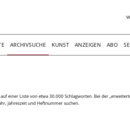
S
W
TE
ARCHIVSUCHE
KUNST
ANZEIGEN
ABO
SE
t auf einer Liste von etwa 30.000 Schlagworten. Bei der „erweiter
 Jahr, Jahreszeit und Heftnummer suchen.