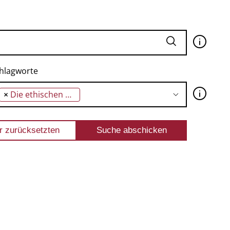
🛈
hlagworte
🛈
×
Die ethischen Probleme der Unterbringung gefährlicher Rechtsbrecher