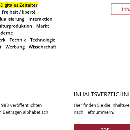
Digitales Zeitalter
Inh
Freiheit / liberté
dualisierung
Interaktion
lturproduktion
Markt
derne
erk
Technik
Technologie
t
Werbung
Wissenschaft
INHALTSVERZEICHNI
 1988 veröffentlichten
Hier finden Sie die Inhalts
n Beitragen alphabetisch
nach Heftnummern.
PDF