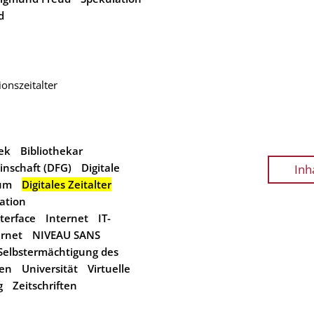
d
ionszeitalter
hek
Bibliothekar
nschaft (DFG)
Digitale
Inh
aum
Digitales Zeitalter
ation
terface
Internet
IT-
ernet
NIVEAU SANS
Selbstermächtigung des
een
Universität
Virtuelle
g
Zeitschriften