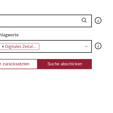
🛈
hlagworte
🛈
×
Digitales Zeitalter