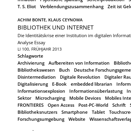
T. S. Eliot
Verblendungszusammenhang
Zeit ist Gel
ACHIM BONTE, 
KLAUS CEYNOWA
BIBLIOTHEK UND INTERNET
Die Identitätskrise einer Institution im digitalen Informat
Analyse
Essay
LI 100, FRÜHJAHR 2013
Schlagworte
Archivierung
Aufbereiten von Information
Bibliot
Bibliothekswesen
Buch
Deutsche Forschungsgemei
Disintermediation
Digitale Revolution
Digitaler R
Digitalisierung
E-Book
embedded librarian
Inform
Informationsexplosion
Informationsüberlastung
In
Sektor
Microcharging
Mobile Devices
Mobiles Int
FRONTIERES
Open Access
Post-PC-World
Schrift
Bibliotheksnutzers
Smartphone
Tablet
Touchscr
Forschungsumgebung
Website
Wissenschaftsverla