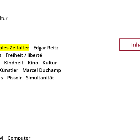
ltur
Inh
ales Zeitalter
Edgar Reitz
s
Freiheit / liberté
Kindheit
Kino
Kultur
Künstler
Marcel Duchamp
is
Pissoir
Simultanität
M
Computer