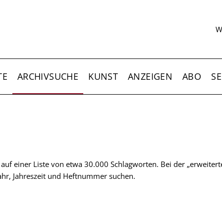
S
W
TE
ARCHIVSUCHE
KUNST
ANZEIGEN
ABO
SE
t auf einer Liste von etwa 30.000 Schlagworten. Bei der „erweiter
 Jahr, Jahreszeit und Heftnummer suchen.