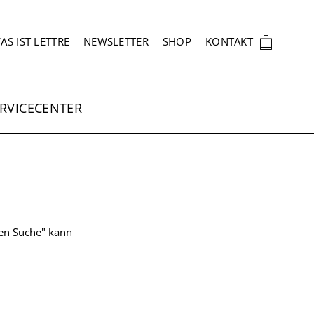
EKUNDÄRNAVIGATION
🛍
AS IST LETTRE
NEWSLETTER
SHOP
KONTAKT
RVICECENTER
ten Suche" kann