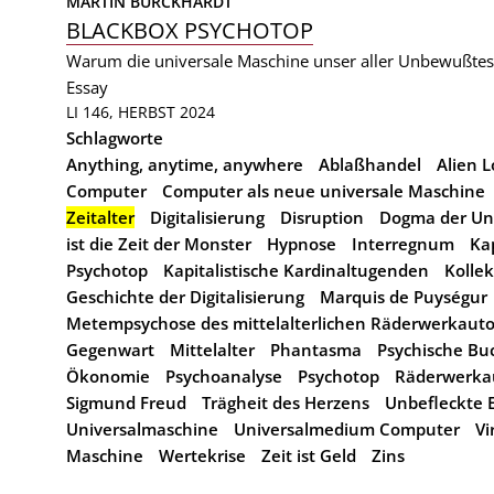
MARTIN BURCKHARDT
BLACKBOX PSYCHOTOP
Warum die universale Maschine unser aller Unbewußtes 
Essay
LI 146, HERBST 2024
Schlagworte
Anything, anytime, anywhere
Ablaßhandel
Alien L
Computer
Computer als neue universale Maschine
Zeitalter
Digitalisierung
Disruption
Dogma der Un
ist die Zeit der Monster
Hypnose
Interregnum
Ka
Psychotop
Kapitalistische Kardinaltugenden
Kolle
Geschichte der Digitalisierung
Marquis de Puységur
Metempsychose des mittelalterlichen Räderwerkauto
Gegenwart
Mittelalter
Phantasma
Psychische Bu
Ökonomie
Psychoanalyse
Psychotop
Räderwerka
Sigmund Freud
Trägheit des Herzens
Unbefleckte 
Universalmaschine
Universalmedium Computer
Vi
Maschine
Wertekrise
Zeit ist Geld
Zins