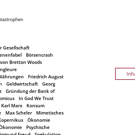
tastrophen
r Gesellschaft
enenfabel
Börsencrash
 von Bretton Woods
ongleure
Inh
r Währungen
Friedrich August
n
Geldwirtschaft
Georg
z
Gründung der Bank of
omicus
In God We Trust
Karl Marx
Konsum
e
Max Scheler
Mimetisches
Kopernikus
Ökonomie
e Ökonomie
Psychische
Sigmund Freud
Spekulation