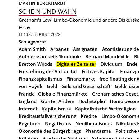
MARTIN BURCKHARDT
SCHEIN UND WAHN
Gresham's Law, Limbo-Ökonomie und andere Diskurska
Essay
LI 138, HERBST 2022
Schlagworte
Adam Smith
Arpanet
Assignaten
Atomisierung de
Aufmerksamkeitsökonomie
Bernard Mandeville
Bi
Bretton Woods
Digitales Zeitalter
Dividuum
Ende
Entstehung der Virtualität
Fiktives Kapital
Finanzj
Finanzkapitalismus
Finanzmarkt
free floating de
von Hayek
Geld
Geld und Gesellschaft
Geldillusio
Franck
Globale Finanzmärkte
Greham'sches Geset
England
Günter Anders
Hochstapler
Homo oecon
Internet
Kapitalismus
Kapitalistische Weltreligion
Kreditausfallversicherung
Kredite
Limbo-Ökonomi
Begehren
Negativzins
Neoliberalismus
Nikolaus 
Ökonomie des Bürgerkriegs
Phantasma
Politisch
Inflation
Psychische Spaltung
Scheinproduktion