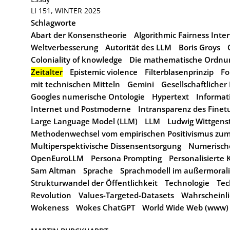
LI 151, WINTER 2025
Schlagworte
Abart der Konsenstheorie
Algorithmic Fairness Inte
Weltverbesserung
Autorität des LLM
Boris Groys
Coloniality of knowledge
Die mathematische Ordnun
Zeitalter
Epistemic violence
Filterblasenprinzip
Fo
mit technischen Mitteln
Gemini
Gesellschaftliche
Googles numerische Ontologie
Hypertext
Informat
Internet und Postmoderne
Intransparenz des Finet
Large Language Model (LLM)
LLM
Ludwig Wittgens
Methodenwechsel vom empirischen Positivismus zum
Multiperspektivische Dissensentsorgung
Numerisch
OpenEuroLLM
Persona Prompting
Personalisierte 
Sam Altman
Sprache
Sprachmodell im außermorali
Strukturwandel der Öffentlichkeit
Technologie
Tec
Revolution
Values-Targeted-Datasets
Wahrscheinli
Wokeness
Wokes ChatGPT
World Wide Web (www)