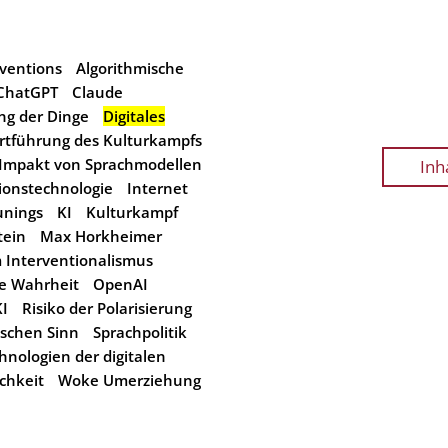
rventions
Algorithmische
ChatGPT
Claude
g der Dinge
Digitales
rtführung des Kulturkampfs
r Impakt von Sprachmodellen
Inh
ionstechnologie
Internet
unings
KI
Kulturkampf
tein
Max Horkheimer
 Interventionalismus
e Wahrheit
OpenAI
KI
Risiko der Polarisierung
schen Sinn
Sprachpolitik
hnologien der digitalen
chkeit
Woke Umerziehung