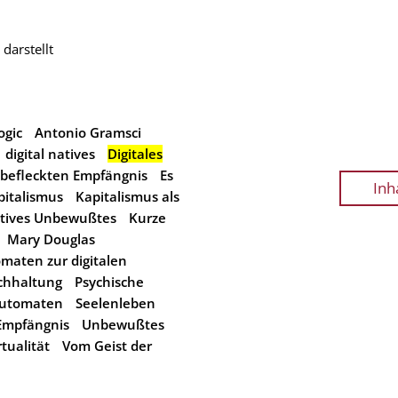
darstellt
ogic
Antonio Gramsci
digital natives
Digitales
befleckten Empfängnis
Es
Inh
pitalismus
Kapitalismus als
ktives Unbewußtes
Kurze
Mary Douglas
maten zur digitalen
chhaltung
Psychische
utomaten
Seelenleben
Empfängnis
Unbewußtes
rtualität
Vom Geist der