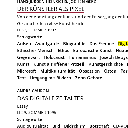
HANS-JÜRGEN HEINRICHS, 
JOCHEN GERZ
DER KÜNSTLER ALS PIXEL
Von der Abrüstung der Kunst und der Entsorgung der Ku
Gespräch / Interview
Kunsttheorie
LI 37, SOMMER 1997
Schlagworte
Außen
Avantgarde
Biographie
Das Fremde
Digit
Ethischer Mensch
Ethos
Europäische Kunst
Fluxu
Gegenwart
Holocaust
Humanismus
Joseph Beuys
Kunst
Kunst als offener Prozeß
Kunstgeschichte
Microsoft
Multikulturalität
Obsession
Osten
Par
Text
Umgang mit Bildern
Zehn Gebote
ANDRÉ GAURON
DAS DIGITALE ZEITALTER
Essay
LI 29, SOMMER 1995
Schlagworte
Audiovisualität
Bild
Bildschirm
Botschaft
CD-RO