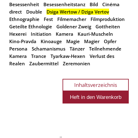
Besessenheit
Besessenheitstanz
Bild
Cinéma
direct
Double
Dsiga Wertow / Dziga Vertov
Ethnographie
Fest
Filmemacher
Filmproduktion
Geteilte Ethnologie
Goldener Zweig
Gottheiten
Hexerei
Initiation
Kamera
Kauri-Muscheln
Kino-Pravda
Kinoauge
Magie
Magier
Opfer
Persona
Schamanismus
Tänzer
Teilnehmende
Kamera
Trance
Tyarkaw-Hexen
Verlust des
Realen
Zaubermittel
Zeremonien
Inhaltsverzeichnis