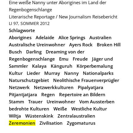
Eine weiße Nanny unter Aborigines im Land der
Regenbogenschlange
Literarische Reportage / New Journalism
Reisebericht
LI 97, SOMMER 2012
Schlagworte
Aborigines
Adelaide
Alice Springs
Australien
Australische Ureinwohner
Ayers Rock
Broken Hill
Busch
Darling
Dreaming von der
Regenbogenschlange
Emu
Freude
Jäger und
Sammler
Kalaya
Känguruh
Körperbemalung
Kultur
Lieder
Murray
Nanny
Nationalparks
Naturschutzgebiet
Neolithische Frauenverprügler
Netzwerk
Netzwerkkulturen
Pipalyatjara
Pitjantjatjara
Regen
Repertoire an Bildern
Stamm
Trauer
Ureinwohner
Vom Aussterben
bedrohte Kulturen
Weiße
Westliche Kultur
Wiltja
Wüstenskink
Zentralaustralien
Zeremonien
Zivilisation
Zygomaturus