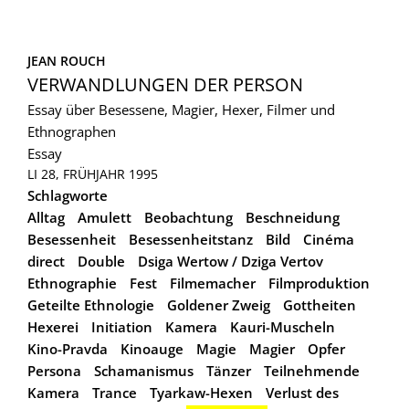
JEAN ROUCH
VERWANDLUNGEN DER PERSON
Essay über Besessene, Magier, Hexer, Filmer und
Ethnographen
Essay
LI 28, FRÜHJAHR 1995
Schlagworte
Alltag
Amulett
Beobachtung
Beschneidung
Besessenheit
Besessenheitstanz
Bild
Cinéma
direct
Double
Dsiga Wertow / Dziga Vertov
Ethnographie
Fest
Filmemacher
Filmproduktion
Geteilte Ethnologie
Goldener Zweig
Gottheiten
Hexerei
Initiation
Kamera
Kauri-Muscheln
Kino-Pravda
Kinoauge
Magie
Magier
Opfer
Persona
Schamanismus
Tänzer
Teilnehmende
Kamera
Trance
Tyarkaw-Hexen
Verlust des