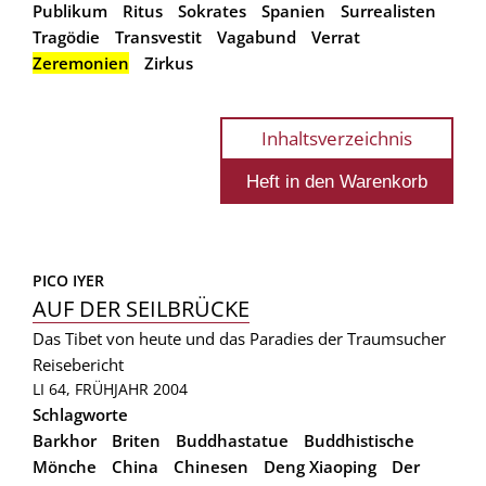
Publikum
Ritus
Sokrates
Spanien
Surrealisten
Tragödie
Transvestit
Vagabund
Verrat
Zeremonien
Zirkus
Inhaltsverzeichnis
PICO IYER
AUF DER SEILBRÜCKE
Das Tibet von heute und das Paradies der Traumsucher
Reisebericht
LI 64, FRÜHJAHR 2004
Schlagworte
Barkhor
Briten
Buddhastatue
Buddhistische
Mönche
China
Chinesen
Deng Xiaoping
Der