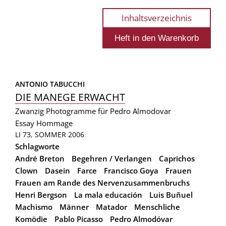
Inhaltsverzeichnis
ANTONIO TABUCCHI
DIE MANEGE ERWACHT
Zwanzig Photogramme für Pedro Almodovar
Essay
Hommage
LI 73, SOMMER 2006
Schlagworte
André Breton
Begehren / Verlangen
Caprichos
Clown
Dasein
Farce
Francisco Goya
Frauen
Frauen am Rande des Nervenzusammenbruchs
Henri Bergson
La mala educación
Luis Buñuel
Machismo
Männer
Matador
Menschliche
Komödie
Pablo Picasso
Pedro Almodóvar