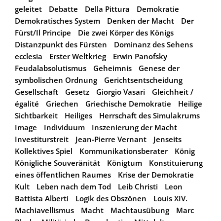
geleitet
Debatte
Della Pittura
Demokratie
Demokratisches System
Denken der Macht
Der
Fürst/Il Principe
Die zwei Körper des Königs
Distanzpunkt des Fürsten
Dominanz des Sehens
ecclesia
Erster Weltkrieg
Erwin Panofsky
Feudalabsolutismus
Geheimnis
Genese der
symbolischen Ordnung
Gerichtsentscheidung
Gesellschaft
Gesetz
Giorgio Vasari
Gleichheit /
égalité
Griechen
Griechische Demokratie
Heilige
Sichtbarkeit
Heiliges
Herrschaft des Simulakrums
Image
Individuum
Inszenierung der Macht
Investiturstreit
Jean-Pierre Vernant
Jenseits
Kollektives Spiel
Kommunikationsberater
König
Königliche Souveränität
Königtum
Konstituierung
eines öffentlichen Raumes
Krise der Demokratie
Kult
Leben nach dem Tod
Leib Christi
Leon
Battista Alberti
Logik des Obszönen
Louis XIV.
Machiavellismus
Macht
Machtausübung
Marc