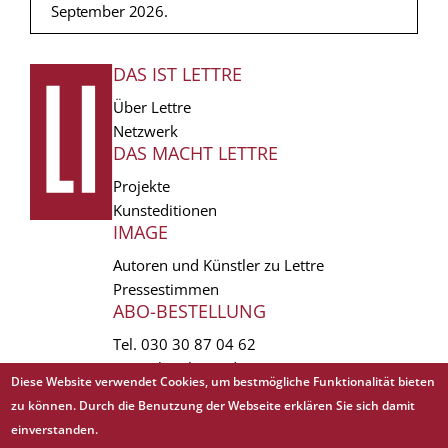
September 2026.
DAS IST LETTRE
FUSSZEILE
Über Lettre
Netzwerk
DAS MACHT LETTRE
Projekte
Kunsteditionen
IMAGE
Autoren und Künstler zu Lettre
Pressestimmen
ABO-BESTELLUNG
Tel.
030 30 87 04 62
vertrieb(at)lettre.de
Diese Website verwendet Cookies, um bestmögliche Funktionalität bieten
zu können. Durch die Benutzung der Webseite erklären Sie sich damit
Copyright © 1988 - 2026 Lettre International. All rights reserved.
einverstanden.