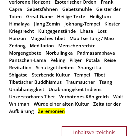
verlorene Horizont
Esoterischer Orden
Frank
Capra
Gebetsfahnen
Gebetsmühle
Geister der
Toten
Great Game
Heilige Texte
Heiligtum
Himalaya
Jiang Zemin
Jokhang-Tempel
Kloster
Kriegsrecht
Kultgegenstände
Lhasa
Lost
Horizon
Magisches Tibet
Mao Tse Tung / Mao
Zedong
Meditation
Menschenrechte
Morgengebete
Norbulingka
Padmasambhava
Pantschen-Lama
Peking
Pilger
Potala
Reise
Rezitation
Schutzgottheiten
Shangri-La
Shigatse
Sterbende Kultur
Tempel
Tibet
Tibetischer Buddhismus
Traumsucher
Tsang
Unabhängigkeit
Unabhängigkeit Indiens
Unzerstörbares Tibet
Verbotenes Königreich
Walt
Whitman
Würde einer alten Kultur
Zeitalter der
Aufklärung
Zeremonien
Inhaltsverzeichnis