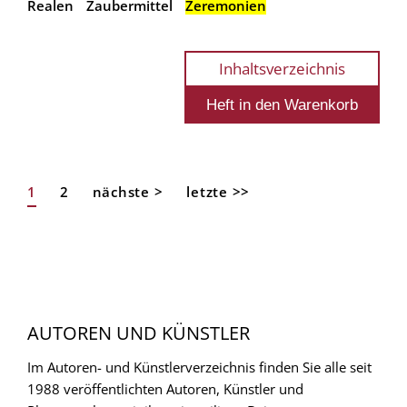
Realen
Zaubermittel
Zeremonien
Inhaltsverzeichnis
Aktuelle
1
Page
2
Nächste
nächste >
Letzte
letzte >>
Seitennummerierung
Seite
Seite
Seite
AUTOREN UND KÜNSTLER
Im Autoren- und Künstlerverzeichnis finden Sie alle seit
1988 veröffentlichten Autoren, Künstler und