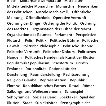
Bloch
Militärische Demokratie
Mittelalter
Mittelalterliche Monarchie
Monarchie
Neudenken
des Politischen
Niccolò Machiavelli
Öffentliche
Meinung
Öffentlichkeit
Operative Vernunft
Ordnung der Dinge
Ordnung der Politik
Ordnung
des Marktes
Organisation der Bühne der Macht
Organisation des Raumes
Parlament
Perspektive
Plutarch
Polis
Politik
Politische Bühne
Politische
Gewalt
Politische Philosophie
Politische Theorie
Politische Vernunft
Politischer Diskurs
Politisches
Handeln
Politisches Handeln als Kunst der Illusion
Populismus / popularism
Priestertum
Prinzip
Profanes
Rationalität
Rationalität der
Darstellung
Raumdarstellung
Rechtsordnung
Religion / Glaube
Repräsentation
Republik
Florenz
Republikanisches Pathos
Ritual
Römer
Salbungs- und Weihezeremonie
Schauspiel
Sehpyramide
Soziales Band
Spektakel
Spiel der
Illusion
Staat
Subjektivität
Szenographie des