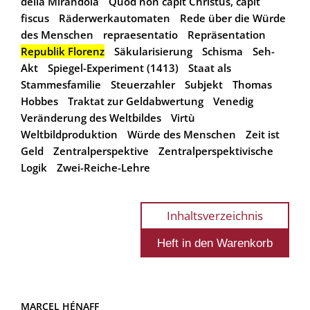
della Mirandola
Quod non capit Christus, capit
fiscus
Räderwerkautomaten
Rede über die Würde
des Menschen
repraesentatio
Repräsentation
Republik Florenz
Säkularisierung
Schisma
Seh-
Akt
Spiegel-Experiment (1413)
Staat als
Stammesfamilie
Steuerzahler
Subjekt
Thomas
Hobbes
Traktat zur Geldabwertung
Venedig
Veränderung des Weltbildes
Virtù
Weltbildproduktion
Würde des Menschen
Zeit ist
Geld
Zentralperspektive
Zentralperspektivische
Logik
Zwei-Reiche-Lehre
Inhaltsverzeichnis
MARCEL HÉNAFF