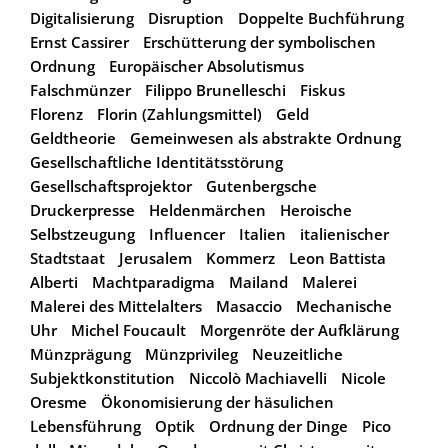
Digitalisierung
Disruption
Doppelte Buchführung
Ernst Cassirer
Erschütterung der symbolischen
Ordnung
Europäischer Absolutismus
Falschmünzer
Filippo Brunelleschi
Fiskus
Florenz
Florin (Zahlungsmittel)
Geld
Geldtheorie
Gemeinwesen als abstrakte Ordnung
Gesellschaftliche Identitätsstörung
Gesellschaftsprojektor
Gutenbergsche
Druckerpresse
Heldenmärchen
Heroische
Selbstzeugung
Influencer
Italien
italienischer
Stadtstaat
Jerusalem
Kommerz
Leon Battista
Alberti
Machtparadigma
Mailand
Malerei
Malerei des Mittelalters
Masaccio
Mechanische
Uhr
Michel Foucault
Morgenröte der Aufklärung
Münzprägung
Münzprivileg
Neuzeitliche
Subjektkonstitution
Niccolò Machiavelli
Nicole
Oresme
Ökonomisierung der häsulichen
Lebensführung
Optik
Ordnung der Dinge
Pico