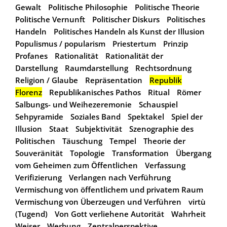
Gewalt
Politische Philosophie
Politische Theorie
Politische Vernunft
Politischer Diskurs
Politisches
Handeln
Politisches Handeln als Kunst der Illusion
Populismus / popularism
Priestertum
Prinzip
Profanes
Rationalität
Rationalität der
Darstellung
Raumdarstellung
Rechtsordnung
Religion / Glaube
Repräsentation
Republik
Florenz
Republikanisches Pathos
Ritual
Römer
Salbungs- und Weihezeremonie
Schauspiel
Sehpyramide
Soziales Band
Spektakel
Spiel der
Illusion
Staat
Subjektivität
Szenographie des
Politischen
Täuschung
Tempel
Theorie der
Souveränität
Topologie
Transformation
Übergang
vom Geheimen zum Öffentlichen
Verfassung
Verifizierung
Verlangen nach Verführung
Vermischung von öffentlichem und privatem Raum
Vermischung von Überzeugen und Verführen
virtù
(Tugend)
Von Gott verliehene Autorität
Wahrheit
Weiser
Werbung
Zentralperspektive