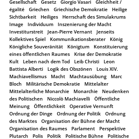
Gesellschaft
Gesetz
Giorgio Vasari
Gleichheit /
égalité
Griechen
Griechische Demokratie
Heilige
Sichtbarkeit
Heiliges
Herrschaft des Simulakrums
Image
Individuum
Inszenierung der Macht
Investiturstreit
Jean-Pierre Vernant
Jenseits
Kollektives Spiel
Kommunikationsberater
König
Königliche Souveränität
Königtum
Konstituierung
eines öffentlichen Raumes
Krise der Demokratie
Kult
Leben nach dem Tod
Leib Christi
Leon
Battista Alberti
Logik des Obszönen
Louis XIV.
Machiavellismus
Macht
Machtausübung
Marc
Bloch
Militärische Demokratie
Mittelalter
Mittelalterliche Monarchie
Monarchie
Neudenken
des Politischen
Niccolò Machiavelli
Öffentliche
Meinung
Öffentlichkeit
Operative Vernunft
Ordnung der Dinge
Ordnung der Politik
Ordnung
des Marktes
Organisation der Bühne der Macht
Organisation des Raumes
Parlament
Perspektive
Plutarch
Polis
Politik
Politische Bühne
Politische