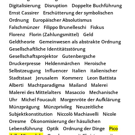
Digitalisierung
Disruption
Doppelte Buchführung
Ernst Cassirer
Erschütterung der symbolischen
Ordnung
Europäischer Absolutismus
Falschmünzer
Filippo Brunelleschi
Fiskus
Florenz
Florin (Zahlungsmittel)
Geld
Geldtheorie
Gemeinwesen als abstrakte Ordnung
Gesellschaftliche Identitätsstörung
Gesellschaftsprojektor
Gutenbergsche
Druckerpresse
Heldenmärchen
Heroische
Selbstzeugung
Influencer
Italien
italienischer
Stadtstaat
Jerusalem
Kommerz
Leon Battista
Alberti
Machtparadigma
Mailand
Malerei
Malerei des Mittelalters
Masaccio
Mechanische
Uhr
Michel Foucault
Morgenröte der Aufklärung
Münzprägung
Münzprivileg
Neuzeitliche
Subjektkonstitution
Niccolò Machiavelli
Nicole
Oresme
Ökonomisierung der häsulichen
Lebensführung
Optik
Ordnung der Dinge
Pico