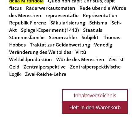
della Mirandola
Quod non capit Christus, capit
fiscus
Räderwerkautomaten
Rede über die Würde
des Menschen
repraesentatio
Repräsentation
Republik Florenz
Säkularisierung
Schisma
Seh-
Akt
Spiegel-Experiment (1413)
Staat als
Stammesfamilie
Steuerzahler
Subjekt
Thomas
Hobbes
Traktat zur Geldabwertung
Venedig
Veränderung des Weltbildes
Virtù
Weltbildproduktion
Würde des Menschen
Zeit ist
Geld
Zentralperspektive
Zentralperspektivische
Logik
Zwei-Reiche-Lehre
Inhaltsverzeichnis