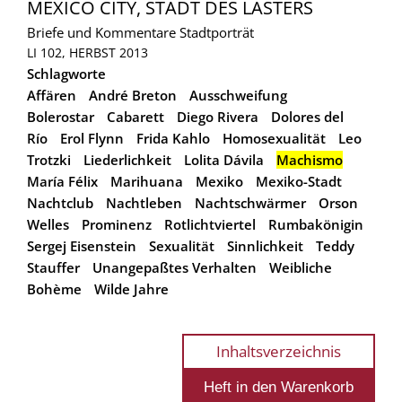
MEXICO CITY, STADT DES LASTERS
Briefe und Kommentare
Stadtporträt
LI 102, HERBST 2013
Schlagworte
Affären
André Breton
Ausschweifung
Bolerostar
Cabarett
Diego Rivera
Dolores del
Río
Erol Flynn
Frida Kahlo
Homosexualität
Leo
Trotzki
Liederlichkeit
Lolita Dávila
Machismo
María Félix
Marihuana
Mexiko
Mexiko-Stadt
Nachtclub
Nachtleben
Nachtschwärmer
Orson
Welles
Prominenz
Rotlichtviertel
Rumbakönigin
Sergej Eisenstein
Sexualität
Sinnlichkeit
Teddy
Stauffer
Unangepaßtes Verhalten
Weibliche
Bohème
Wilde Jahre
Inhaltsverzeichnis