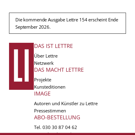
Die kommende Ausgabe Lettre 154 erscheint Ende
September 2026.
DAS IST LETTRE
FUSSZEILE
Über Lettre
Netzwerk
DAS MACHT LETTRE
Projekte
Kunsteditionen
IMAGE
Autoren und Künstler zu Lettre
Pressestimmen
ABO-BESTELLUNG
Tel.
030 30 87 04 62
vertrieb(at)lettre.de