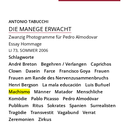
ANTONIO TABUCCHI
DIE MANEGE ERWACHT
Zwanzig Photogramme für Pedro Almodovar
Essay
Hommage
LI 73, SOMMER 2006
Schlagworte
André Breton
Begehren / Verlangen
Caprichos
Clown
Dasein
Farce
Francisco Goya
Frauen
Frauen am Rande des Nervenzusammenbruchs
Henri Bergson
La mala educación
Luis Buñuel
Machismo
Männer
Matador
Menschliche
Komödie
Pablo Picasso
Pedro Almodóvar
Publikum
Ritus
Sokrates
Spanien
Surrealisten
Tragödie
Transvestit
Vagabund
Verrat
Zeremonien
Zirkus