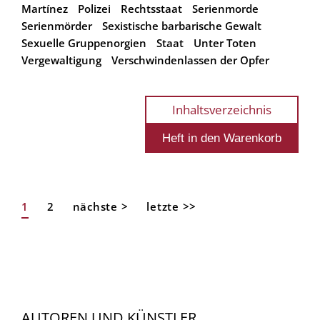
Martínez
Polizei
Rechtsstaat
Serienmorde
Serienmörder
Sexistische barbarische Gewalt
Sexuelle Gruppenorgien
Staat
Unter Toten
Vergewaltigung
Verschwindenlassen der Opfer
Inhaltsverzeichnis
Aktuelle
1
Page
2
Nächste
nächste >
Letzte
letzte >>
Seitennummerierung
Seite
Seite
Seite
AUTOREN UND KÜNSTLER