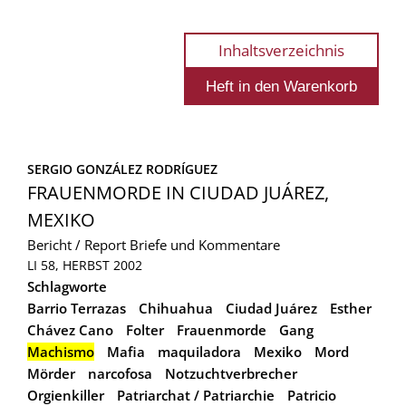
Inhaltsverzeichnis
SERGIO GONZÁLEZ RODRÍGUEZ
FRAUENMORDE IN CIUDAD JUÁREZ,
MEXIKO
Bericht / Report
Briefe und Kommentare
LI 58, HERBST 2002
Schlagworte
Barrio Terrazas
Chihuahua
Ciudad Juárez
Esther
Chávez Cano
Folter
Frauenmorde
Gang
Machismo
Mafia
maquiladora
Mexiko
Mord
Mörder
narcofosa
Notzuchtverbrecher
Orgienkiller
Patriarchat / Patriarchie
Patricio