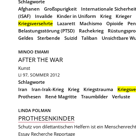
Schlagworte
Afghanen
Großspurigkeit
Internationale Sicherhe
(ISAF)
Invalide
Kinder in Uniform
Krieg
Krieger
Kriegsversehrte
Lazarett
Machismo
Opioide
Pen
Belastungsstörung (PTSD)
Rachekrieg
Rüstungspro
Geldes
Sterbende
Suizid
Taliban
Unsichtbare W
MINOO EMAMI
AFTER THE WAR
Kunst
LI 97, SOMMER 2012
Schlagworte
Iran
Iran-Irak-Krieg
Krieg
Kriegstrauma
Kriegsve
Prothesen
René Magritte
Traumbilder
Verluste
LINDA POLMAN
PROTHESENKINDER
Schutz von dilettantischen Helfern ist ein Menschenrec
Essay
Recherche
Reportage