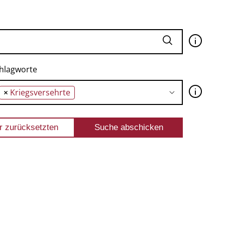
🛈
hlagworte
🛈
×
Kriegsversehrte