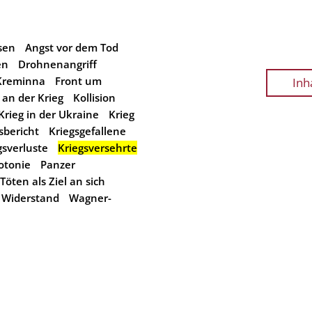
sen
Angst vor dem Tod
en
Drohnenangriff
 Kreminna
Front um
Inh
an der Krieg
Kollision
Krieg in der Ukraine
Krieg
sbericht
Kriegsgefallene
gsverluste
Kriegsversehrte
tonie
Panzer
Töten als Ziel an sich
 Widerstand
Wagner-