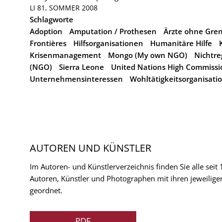
LI 81, SOMMER 2008
Schlagworte
Adoption
Amputation / Prothesen
Ärzte ohne Gren
Frontières
Hilfsorganisationen
Humanitäre Hilfe
Krisenmanagement
Mongo (My own NGO)
Nichtre
(NGO)
Sierra Leone
United Nations High Commissi
Unternehmensinteressen
Wohltätigkeitsorganisati
AUTOREN UND KÜNSTLER
Im Autoren- und Künstlerverzeichnis finden Sie alle seit
Autoren, Künstler und Photographen mit ihren jeweilige
geordnet.
PDF