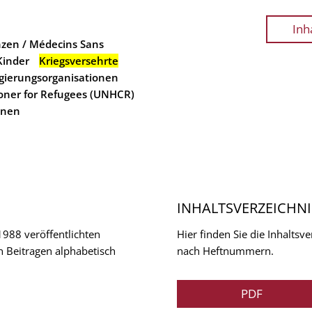
Inh
zen / Médecins Sans
Kinder
Kriegsversehrte
gierungsorganisationen
oner for Refugees (UNHCR)
onen
INHALTSVERZEICHNI
 1988 veröffentlichten
Hier finden Sie die Inhalts
n Beitragen alphabetisch
nach Heftnummern.
PDF