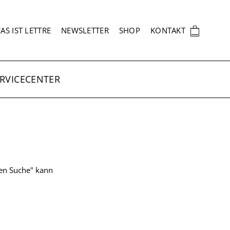
EKUNDÄRNAVIGATION
🛍
AS IST LETTRE
NEWSLETTER
SHOP
KONTAKT
RVICECENTER
ten Suche" kann