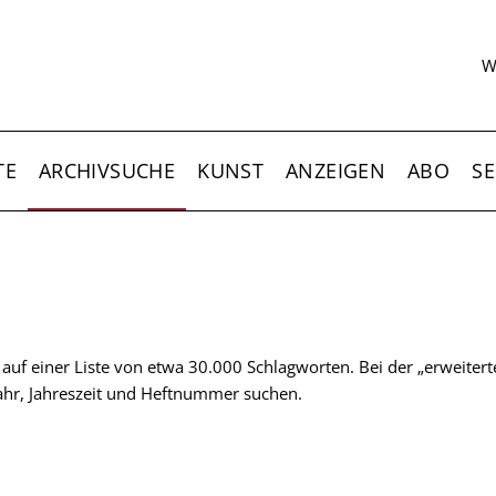
S
W
TE
ARCHIVSUCHE
KUNST
ANZEIGEN
ABO
SE
t auf einer Liste von etwa 30.000 Schlagworten. Bei der „erweiter
 Jahr, Jahreszeit und Heftnummer suchen.