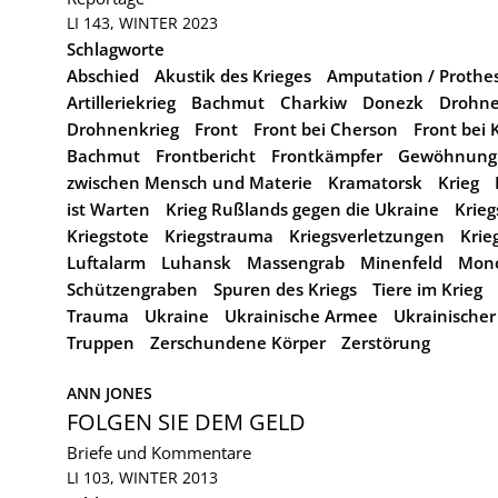
LI 143, WINTER 2023
Schlagworte
Abschied
Akustik des Krieges
Amputation / Prothe
Artilleriekrieg
Bachmut
Charkiw
Donezk
Drohn
Drohnenkrieg
Front
Front bei Cherson
Front bei
Bachmut
Frontbericht
Frontkämpfer
Gewöhnung 
zwischen Mensch und Materie
Kramatorsk
Krieg
ist Warten
Krieg Rußlands gegen die Ukraine
Krieg
Kriegstote
Kriegstrauma
Kriegsverletzungen
Krie
Luftalarm
Luhansk
Massengrab
Minenfeld
Mono
Schützengraben
Spuren des Kriegs
Tiere im Krieg
Trauma
Ukraine
Ukrainische Armee
Ukrainischer
Truppen
Zerschundene Körper
Zerstörung
ANN JONES
FOLGEN SIE DEM GELD
Briefe und Kommentare
LI 103, WINTER 2013