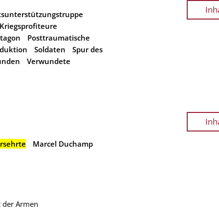
Inh
itsunterstützungstruppe
Kriegsprofiteure
tagon
Posttraumatische
duktion
Soldaten
Spur des
unden
Verwundete
Inh
rsehrte
Marcel Duchamp
ht der Armen