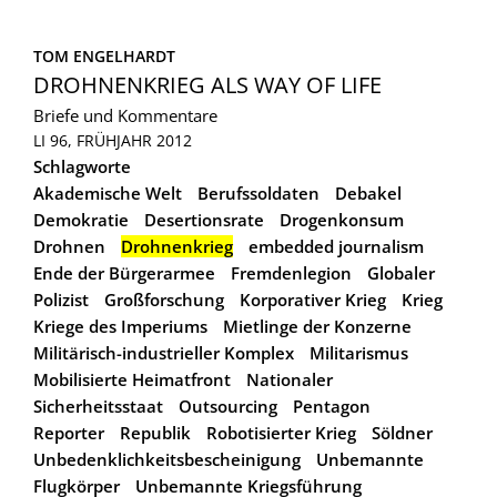
TOM ENGELHARDT
DROHNENKRIEG ALS WAY OF LIFE
Briefe und Kommentare
LI 96, FRÜHJAHR 2012
Schlagworte
Akademische Welt
Berufssoldaten
Debakel
Demokratie
Desertionsrate
Drogenkonsum
Drohnen
Drohnenkrieg
embedded journalism
Ende der Bürgerarmee
Fremdenlegion
Globaler
Polizist
Großforschung
Korporativer Krieg
Krieg
Kriege des Imperiums
Mietlinge der Konzerne
Militärisch-industrieller Komplex
Militarismus
Mobilisierte Heimatfront
Nationaler
Sicherheitsstaat
Outsourcing
Pentagon
Reporter
Republik
Robotisierter Krieg
Söldner
Unbedenklichkeitsbescheinigung
Unbemannte
Flugkörper
Unbemannte Kriegsführung