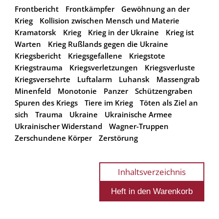
Frontbericht
Frontkämpfer
Gewöhnung an der
Krieg
Kollision zwischen Mensch und Materie
Kramatorsk
Krieg
Krieg in der Ukraine
Krieg ist
Warten
Krieg Rußlands gegen die Ukraine
Kriegsbericht
Kriegsgefallene
Kriegstote
Kriegstrauma
Kriegsverletzungen
Kriegsverluste
Kriegsversehrte
Luftalarm
Luhansk
Massengrab
Minenfeld
Monotonie
Panzer
Schützengraben
Spuren des Kriegs
Tiere im Krieg
Töten als Ziel an
sich
Trauma
Ukraine
Ukrainische Armee
Ukrainischer Widerstand
Wagner-Truppen
Zerschundene Körper
Zerstörung
Inhaltsverzeichnis