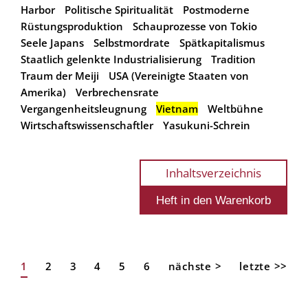
Harbor
Politische Spiritualität
Postmoderne
Rüstungsproduktion
Schauprozesse von Tokio
Seele Japans
Selbstmordrate
Spätkapitalismus
Staatlich gelenkte Industrialisierung
Tradition
Traum der Meiji
USA (Vereinigte Staaten von
Amerika)
Verbrechensrate
Vergangenheitsleugnung
Vietnam
Weltbühne
Wirtschaftswissenschaftler
Yasukuni-Schrein
Inhaltsverzeichnis
Aktuelle
1
Page
2
Page
3
Page
4
Page
5
Page
6
Nächste
nächste >
Letzte
letzte >>
Seitennummerierung
Seite
Seite
Seite