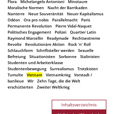
Flora
Michelangelo Antonioni
Minotaure
Moralische Normen
Nacht der Barrikaden
Nanterre
Neue Souveränität
Neuer Kapitalismus
Odéon
Ora pro nobis
Parallelmacht
Paris
Permanente Revolution
Pierre Vidal-Naquet
Politisches Engagement
Polizei
Quartier Latin
Raymond Marcellin
Readymade
Rechtsextreme
Revolte
Revolutionäre Aktion
Rock 'n' Roll
Schlauchform
Schriftsteller werden
Sexuelle
Befreiung
Situationisten
Sorbonne
Stalinisten
Studenten und Arbeiterklasse
Studentenbewegung
Surrealismus
Trotzkisten
Tumulte
Vietnam
Vietnamkrieg
Vorstadt /
banlieue
Wir
Zehn Tage, die die Welt
erschütterten
Zweiter Weltkrieg
Inhaltsverzeichnis