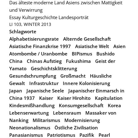
Das älteste moderne Land Asiens zwischen Mattigkeit
und Verwirrung
Essay
Kulturgeschichte
Landesporträt
LI 103, WINTER 2013
Schlagworte
Alphabetisierungsrate
Alternde Gesellschaft
Asiatische Finanzkrise 1997
Asiatische Welt
Asien
Atombombe / Uranbombe
BIPismus
Bushido
China
Chinas Aufstieg
Fukushima
Geist der
Yamato
Geschichtsklitterung
Gesundschrumpfung
Großmacht
Häusliche
Gewalt
Infrastruktur
Innere Kolonisierung
Japan
Japanische Seele
Japanischer Einmarsch in
China 1937
Kaiser
Kaiser Hirohito
Kapitulation
Kindesmißhandlung
Konsumgesellschaft
Korea
Lebenserwartung
Lebensraum
Massaker von
Nanking
Militarismus
Modernisierung
Neonationalismus
Östliche Zivilisation
Panasianismus
Patriotismus
Pazifik
Pearl