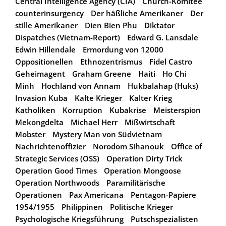
Central Intelligence Agency (CIA)
Church-Komitee
counterinsurgency
Der häßliche Amerikaner
Der
stille Amerikaner
Dien Bien Phu
Diktator
Dispatches (Vietnam-Report)
Edward G. Lansdale
Edwin Hillendale
Ermordung von 12000
Oppositionellen
Ethnozentrismus
Fidel Castro
Geheimagent
Graham Greene
Haiti
Ho Chi
Minh
Hochland von Annam
Hukbalahap (Huks)
Invasion Kuba
Kalte Krieger
Kalter Krieg
Katholiken
Korruption
Kubakrise
Meisterspion
Mekongdelta
Michael Herr
Mißwirtschaft
Mobster
Mystery Man von Südvietnam
Nachrichtenoffizier
Norodom Sihanouk
Office of
Strategic Services (OSS)
Operation Dirty Trick
Operation Good Times
Operation Mongoose
Operation Northwoods
Paramilitärische
Operationen
Pax Americana
Pentagon-Papiere
1954/1955
Philippinen
Politische Krieger
Psychologische Kriegsführung
Putschspezialisten