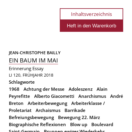
Inhaltsverzeichnis
JEAN-CHRISTOPHE BAILLY
EIN BAUM IM MAI
Erinnerung
Essay
LI 120, FRÜHJAHR 2018
Schlagworte
1968
Achtung der Messe
Adoleszenz
Alain
Peyrefitte
Alberto Giacometti
Anarchismus
André
Breton
Arbeiterbewegung
Arbeiterklasse /
Proletariat
Archaismus
Barrikade
Befreiungsbewegung
Bewegung 22. März
Biographische Reflexionen
Blow up
Boulevard
Saint-Germain
Brunnen ewiger Wiederkehr