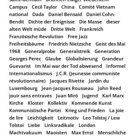
Campus
Cecil Taylor
China
Comité Vietnam
national
Dada
Daniel Bensaid
Daniel Cohn-
Bendit
Dichte der Ereignisse
Die Masse
dieser
alten Welt müde
Dritte Welt
Frankreich
Französische Revolution
Free Jazz
Freiheitsbäume
Friedrich Nietzsche
Geist des Mai
1968
Generalprobe
Generalstreik
Generation
Georges Perec
Glaube
Globalisierung
Grandeur
Guevarist
Im Mai war der Tod abwesend
Informel
Internationalismus
J.C.R. (Jeunesse communiste
révolutionnaire)
Jacques Rivette
Jardin du
Luxembourg
Jean-Jacques Rousseau
John Reed
jouir sans entraves
Juan Miró
Jugend
Karl Marx
Kirche
Kloster
Kollektiv
Kommende Kunst
Kommunistische Partei
Krieg und Frieden
La joie
de lire
Leichtigkeit
Leitmotiv
Leo Tolstoj / Lew
Tolstoi
Liebe
Linksradikale
London
Machtvakuum
Maoisten
Max Ernst
Menschliche