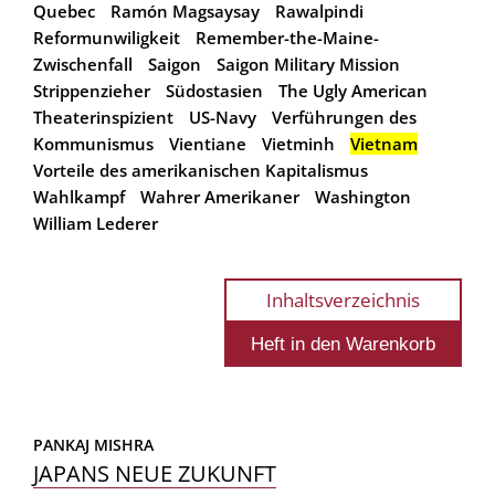
Quebec
Ramón Magsaysay
Rawalpindi
Reformunwiligkeit
Remember-the-Maine-
Zwischenfall
Saigon
Saigon Military Mission
Strippenzieher
Südostasien
The Ugly American
Theaterinspizient
US-Navy
Verführungen des
Kommunismus
Vientiane
Vietminh
Vietnam
Vorteile des amerikanischen Kapitalismus
Wahlkampf
Wahrer Amerikaner
Washington
William Lederer
Inhaltsverzeichnis
PANKAJ MISHRA
JAPANS NEUE ZUKUNFT