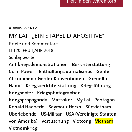
ARMIN WERTZ
MY LAI - „EIN STAPEL DIAPOSITIVE"
Briefe und Kommentare
LI 120, FRÜHJAHR 2018
Schlagworte
Antikriegsdemonstrationen
Berichterstattung
Colin Powell
Enthüllungsjournalismus
Genfer
Abkommen / Genfer Konventionen
Greueltat
Hanoi
Kriegsberichterstattung
Kriegsführung
Kriegsopfer
Kriegsphotographen
Kriegspropaganda
Massaker
My Lai
Pentagon
Ronald Haeberle
Seymour Hersh
Südvietnam
Überlebende
US-Militär
USA (Vereinigte Staaten
von Amerika)
Vertuschung
Vietcong
Vietnam
Vietnamkrieg