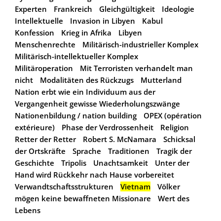
Experten
Frankreich
Gleichgültigkeit
Ideologie
Intellektuelle
Invasion in Libyen
Kabul
Konfession
Krieg in Afrika
Libyen
Menschenrechte
Militärisch-industrieller Komplex
Militärisch-intellektueller Komplex
Militäroperation
Mit Terroristen verhandelt man
nicht
Modalitäten des Rückzugs
Mutterland
Nation erbt wie ein Individuum aus der
Vergangenheit gewisse Wiederholungszwänge
Nationenbildung / nation building
OPEX (opération
extérieure)
Phase der Verdrossenheit
Religion
Retter der Retter
Robert S. McNamara
Schicksal
der Ortskräfte
Sprache
Traditionen
Tragik der
Geschichte
Tripolis
Unachtsamkeit
Unter der
Hand wird Rückkehr nach Hause vorbereitet
Verwandtschaftsstrukturen
Vietnam
Völker
mögen keine bewaffneten Missionare
Wert des
Lebens