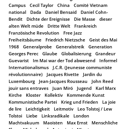
Campus
Cecil Taylor
China
Comité Vietnam
national
Dada
Daniel Bensaid
Daniel Cohn-
Bendit
Dichte der Ereignisse
Die Masse
dieser
alten Welt müde
Dritte Welt
Frankreich
Französische Revolution
Free Jazz
Freiheitsbäume
Friedrich Nietzsche
Geist des Mai
1968
Generalprobe
Generalstreik
Generation
Georges Perec
Glaube
Globalisierung
Grandeur
Guevarist
Im Mai war der Tod abwesend
Informel
Internationalismus
J.C.R. (Jeunesse communiste
révolutionnaire)
Jacques Rivette
Jardin du
Luxembourg
Jean-Jacques Rousseau
John Reed
jouir sans entraves
Juan Miró
Jugend
Karl Marx
Kirche
Kloster
Kollektiv
Kommende Kunst
Kommunistische Partei
Krieg und Frieden
La joie
de lire
Leichtigkeit
Leitmotiv
Leo Tolstoj / Lew
Tolstoi
Liebe
Linksradikale
London
Machtvakuum
Maoisten
Max Ernst
Menschliche