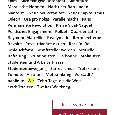
Flora
Michelangelo Antonioni
Minotaure
Moralische Normen
Nacht der Barrikaden
Nanterre
Neue Souveränität
Neuer Kapitalismus
Odéon
Ora pro nobis
Parallelmacht
Paris
Permanente Revolution
Pierre Vidal-Naquet
Politisches Engagement
Polizei
Quartier Latin
Raymond Marcellin
Readymade
Rechtsextreme
Revolte
Revolutionäre Aktion
Rock 'n' Roll
Schlauchform
Schriftsteller werden
Sexuelle
Befreiung
Situationisten
Sorbonne
Stalinisten
Studenten und Arbeiterklasse
Studentenbewegung
Surrealismus
Trotzkisten
Tumulte
Vietnam
Vietnamkrieg
Vorstadt /
banlieue
Wir
Zehn Tage, die die Welt
erschütterten
Zweiter Weltkrieg
Inhaltsverzeichnis