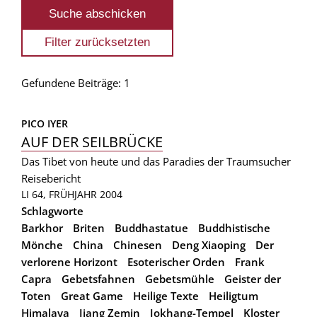
Gefundene Beiträge: 1
PICO IYER
AUF DER SEILBRÜCKE
Das Tibet von heute und das Paradies der Traumsucher
Reisebericht
LI 64, FRÜHJAHR 2004
Schlagworte
Barkhor
Briten
Buddhastatue
Buddhistische
Mönche
China
Chinesen
Deng Xiaoping
Der
verlorene Horizont
Esoterischer Orden
Frank
Capra
Gebetsfahnen
Gebetsmühle
Geister der
Toten
Great Game
Heilige Texte
Heiligtum
Himalaya
Jiang Zemin
Jokhang-Tempel
Kloster