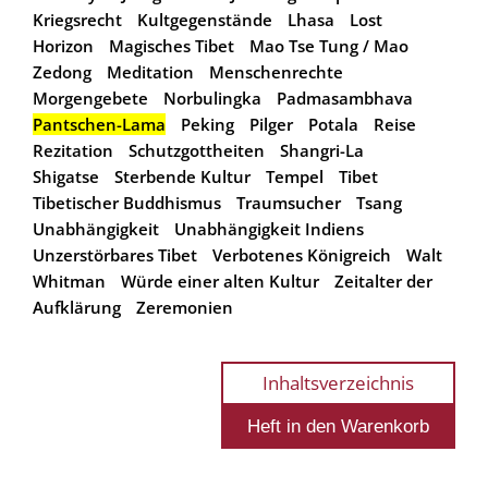
Kriegsrecht
Kultgegenstände
Lhasa
Lost
Horizon
Magisches Tibet
Mao Tse Tung / Mao
Zedong
Meditation
Menschenrechte
Morgengebete
Norbulingka
Padmasambhava
Pantschen-Lama
Peking
Pilger
Potala
Reise
Rezitation
Schutzgottheiten
Shangri-La
Shigatse
Sterbende Kultur
Tempel
Tibet
Tibetischer Buddhismus
Traumsucher
Tsang
Unabhängigkeit
Unabhängigkeit Indiens
Unzerstörbares Tibet
Verbotenes Königreich
Walt
Whitman
Würde einer alten Kultur
Zeitalter der
Aufklärung
Zeremonien
Inhaltsverzeichnis