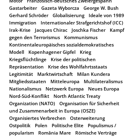
Motor
Französisch-deutsches Zweiergespann
Gastarbeiter
Gazeta Wyborcza
George W. Bush
Gerhard Schröder
Globalisierung
Ideale von 1989
Immigration
Internationaler Strafgerichtshof (ICC)
Irak-Krise
Jacques Chirac
Joschka Fischer
Kampf
gegen den Terrorismus
Kommunismus
Kontinentaleuropäisches sozialdemokratisches
Modell
Kopenhagener Gipfel
Krieg
Kriegsflüchtlinge
Krise der politischen
Repräsentation
Krise des Wohlfahrtsstaats
Legitimität
Marktwirtschaft
Milan Kundera
Mitgliedsstaaten
Mitteleuropa
Multilateralismus
Nationalismus
Netzwerk Europa
Neues Europa
Nord-Süd-Konflikt
North Atlantic Treaty
Organization (NATO)
Organisation für Sicherheit
und Zusammenarbeit in Europa (OSZE)
Organisiertes Verbrechen
Osterweiterung
Ostpolitik
Polen
Politische Elite
Populismus /
popularism
România Mare
Römische Verträge