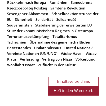
Rückkehr nach Europa
Rumänien
Samoobrona
Rzeczpospolitej Polskiej
Samtene Revolution
Schengener Abkommen
Schnellreaktionstruppe der
EU
Sicherheit
Solidarität
Solidarność
Souveränisten
Stabilisierung der erweiterten EU
Sturz der kommunistischen Regimes in Osteuropa
Terrorismusbekämpfung
Totalitarismus
Tschechien
Übernahme des gemeinschaftlichen
Besitzstandes
Unilateralismus
United Nations /
Vereinte Nationen (UN/UNO)
Václav Havel
Václav
Klaus
Verfassung
Vertrag von Nizza
Völkerbund
Wohlfahrtsstaat
Zuflucht in der Kultur
Inhaltsverzeichnis