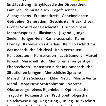
Enttäuschung
Enzyklopädie der Disparatheit
Familien, ich hasse euch
Fegefeuer des
Allltagslebens
Freundeskreis
Geheimdienste
Geist einer Generation
Geschichte
Glücklichsein
Großer Schnitt der Geschichte
Gruppe Oberiu
Identitätsprinzip
Illusionen
Jugend
Junge
Seelen
Junges Herz
Kameradschaft
Karen
Horney
Karneval des Allerleis
Kein Fortschritt für
das menschliche Schicksal
Kein Vertrauen
Kollaborateur
Konspiration
Lautréamont
Marcel
Proust
Marschall Tito
Memoiren einer geistigen
Ehebrecherin
Menschen nicht in unmenschliche
Situationen bringen
Menschliche Sprache
Menschliches Schicksal
Milan Nedic
Monte Verità
Moral
Moralische Schizophrenie
Naivität
Obskures, geheimes Eigenleben
Optimistische
Tragödie
Polizeiarchive
Psychopathologische
Bolschewisierung
Regierung Quisling
Rückschritt