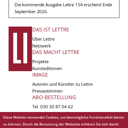
Die kommende Ausgabe Lettre 154 erscheint Ende
September 2026.
DAS IST LETTRE
FUSSZEILE
Über Lettre
Netzwerk
DAS MACHT LETTRE
Projekte
Kunsteditionen
IMAGE
Autoren und Künstler zu Lettre
Pressestimmen
ABO-BESTELLUNG
Tel.
030 30 87 04 62
vertrieb(at)lettre.de
Diese Website verwendet Cookies, um bestmögliche Funktionalität bieten
zu können. Durch die Benutzung der Webseite erklären Sie sich damit