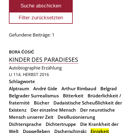
Gefundene Beiträge: 1
BORA ĆOSIĆ
KINDER DES PARADIESES
Autobiographie
Erzählung
LI 114, HERBST 2016
Schlagworte
Alptraum
André Gide
Arthur Rimbaud
Belgrad
Belgrader Surrealismus
Bitterkeit
Brüderlichkeit /
fraternité
Bücher
Dadaistische Scheußlichkeit der
Existenz
Der einzelne Mensch
Der neurotische
Mensch unserer Zeit
Desillusionierung
Dichtersprache
Dichtertruppe
Die Krankheit der
Welt
Doppelleben
Dscherschinski
Einigkeit