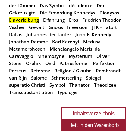
der Lämmer
Das Symbol
décadence
Der
Gekreuzigte
Die Ermordung Kennedys
Dionysos
Einverleibung
Erfahrung
Eros
Friedrich Theodor
Vischer
Gewalt
Gnosis
Inversion
JFK – Tatort
Dallas
Johannes der Täufer
John F. Kennedy
Jonathan Demme
Karl Kerényi
Medusa
Metamorphosen
Michelangelo Merisi da
Caravaggio
Mnemosyne
Mysterium
Oliver
Stone
Orphik
Ovid
Pathosformel
Perfektion
Perseus
Referenz
Religion / Glaube
Rembrandt
van Rijn
Salome
Schmetterling
Spiegel
superatio Christi
Symbol
Thanatos
Theodizee
Transsubstantiation
Typologie
Inhaltsverzeichnis