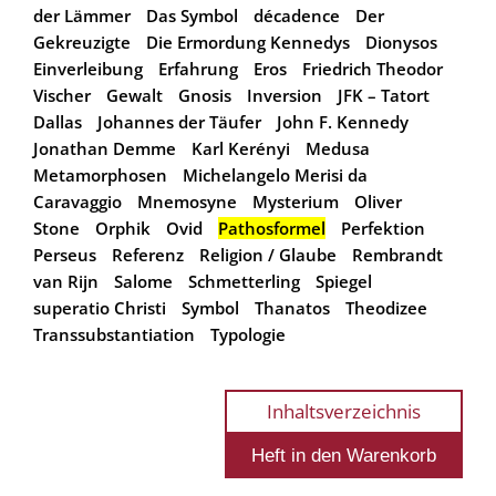
der Lämmer
Das Symbol
décadence
Der
Gekreuzigte
Die Ermordung Kennedys
Dionysos
Einverleibung
Erfahrung
Eros
Friedrich Theodor
Vischer
Gewalt
Gnosis
Inversion
JFK – Tatort
Dallas
Johannes der Täufer
John F. Kennedy
Jonathan Demme
Karl Kerényi
Medusa
Metamorphosen
Michelangelo Merisi da
Caravaggio
Mnemosyne
Mysterium
Oliver
Stone
Orphik
Ovid
Pathosformel
Perfektion
Perseus
Referenz
Religion / Glaube
Rembrandt
van Rijn
Salome
Schmetterling
Spiegel
superatio Christi
Symbol
Thanatos
Theodizee
Transsubstantiation
Typologie
Inhaltsverzeichnis