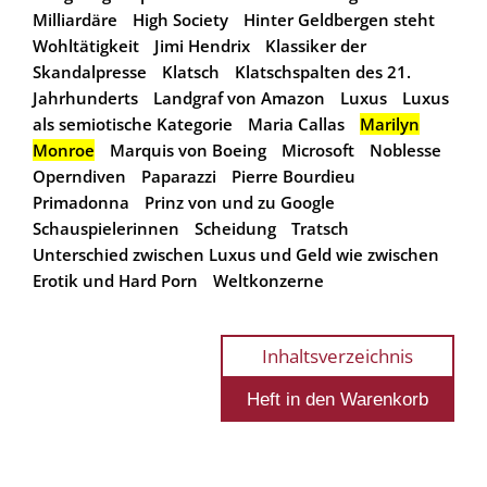
Milliardäre
High Society
Hinter Geldbergen steht
Wohltätigkeit
Jimi Hendrix
Klassiker der
Skandalpresse
Klatsch
Klatschspalten des 21.
Jahrhunderts
Landgraf von Amazon
Luxus
Luxus
als semiotische Kategorie
Maria Callas
Marilyn
Monroe
Marquis von Boeing
Microsoft
Noblesse
Operndiven
Paparazzi
Pierre Bourdieu
Primadonna
Prinz von und zu Google
Schauspielerinnen
Scheidung
Tratsch
Unterschied zwischen Luxus und Geld wie zwischen
Erotik und Hard Porn
Weltkonzerne
Inhaltsverzeichnis