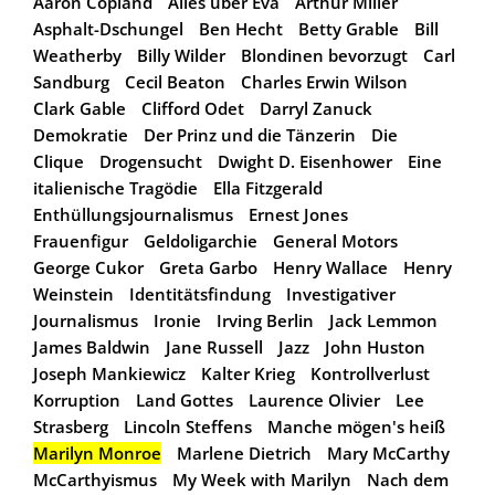
Aaron Copland
Alles über Eva
Arthur Miller
Asphalt-Dschungel
Ben Hecht
Betty Grable
Bill
Weatherby
Billy Wilder
Blondinen bevorzugt
Carl
Sandburg
Cecil Beaton
Charles Erwin Wilson
Clark Gable
Clifford Odet
Darryl Zanuck
Demokratie
Der Prinz und die Tänzerin
Die
Clique
Drogensucht
Dwight D. Eisenhower
Eine
italienische Tragödie
Ella Fitzgerald
Enthüllungsjournalismus
Ernest Jones
Frauenfigur
Geldoligarchie
General Motors
George Cukor
Greta Garbo
Henry Wallace
Henry
Weinstein
Identitätsfindung
Investigativer
Journalismus
Ironie
Irving Berlin
Jack Lemmon
James Baldwin
Jane Russell
Jazz
John Huston
Joseph Mankiewicz
Kalter Krieg
Kontrollverlust
Korruption
Land Gottes
Laurence Olivier
Lee
Strasberg
Lincoln Steffens
Manche mögen's heiß
Marilyn Monroe
Marlene Dietrich
Mary McCarthy
McCarthyismus
My Week with Marilyn
Nach dem