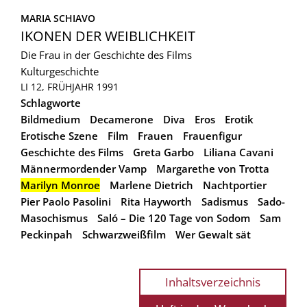
MARIA SCHIAVO
IKONEN DER WEIBLICHKEIT
Die Frau in der Geschichte des Films
Kulturgeschichte
LI 12, FRÜHJAHR 1991
Schlagworte
Bildmedium
Decamerone
Diva
Eros
Erotik
Erotische Szene
Film
Frauen
Frauenfigur
Geschichte des Films
Greta Garbo
Liliana Cavani
Männermordender Vamp
Margarethe von Trotta
Marilyn Monroe
Marlene Dietrich
Nachtportier
Pier Paolo Pasolini
Rita Hayworth
Sadismus
Sado-
Masochismus
Saló – Die 120 Tage von Sodom
Sam
Peckinpah
Schwarzweißfilm
Wer Gewalt sät
Inhaltsverzeichnis