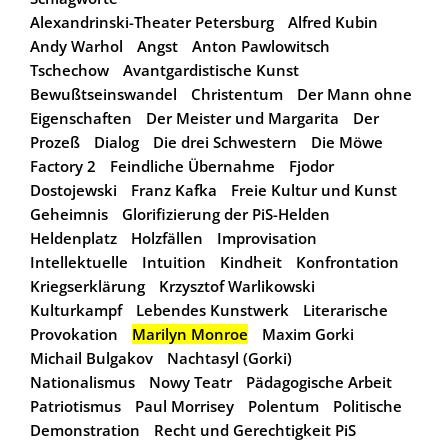
Alexandrinski-Theater Petersburg
Alfred Kubin
Andy Warhol
Angst
Anton Pawlowitsch
Tschechow
Avantgardistische Kunst
Bewußtseinswandel
Christentum
Der Mann ohne
Eigenschaften
Der Meister und Margarita
Der
Prozeß
Dialog
Die drei Schwestern
Die Möwe
Factory 2
Feindliche Übernahme
Fjodor
Dostojewski
Franz Kafka
Freie Kultur und Kunst
Geheimnis
Glorifizierung der PiS-Helden
Heldenplatz
Holzfällen
Improvisation
Intellektuelle
Intuition
Kindheit
Konfrontation
Kriegserklärung
Krzysztof Warlikowski
Kulturkampf
Lebendes Kunstwerk
Literarische
Provokation
Marilyn Monroe
Maxim Gorki
Michail Bulgakov
Nachtasyl (Gorki)
Nationalismus
Nowy Teatr
Pädagogische Arbeit
Patriotismus
Paul Morrisey
Polentum
Politische
Demonstration
Recht und Gerechtigkeit PiS