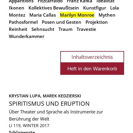
Apparitions
Fitzcarraldo
Franz Kafka
Idealität
Ikonen
Kollektives Bewußtsein
Kunstfigur
Lola
Montez
Maria Callas
Marilyn Monroe
Mythen
Pathosformel
Posen und Gesten
Projektion
Reinheit
Sehnsucht
Traum
Travestie
Wunderkammer
Inhaltsverzeichnis
KRYSTIAN LUPA, 
MAREK KEDZIERSKI
SPIRITISMUS UND ERUPTION
Über Theater und Sprache als Instrumente zur
Berührung der Welt
LI 119, WINTER 2017
Schlagworte