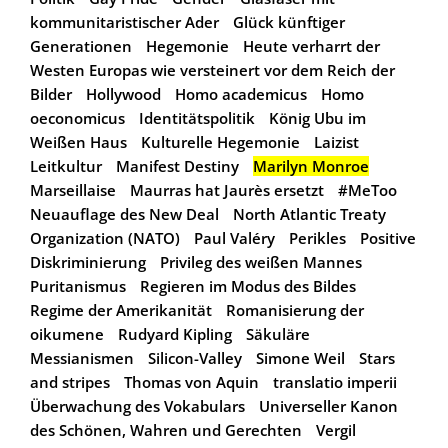
kommunitaristischer Ader
Glück künftiger
Generationen
Hegemonie
Heute verharrt der
Westen Europas wie versteinert vor dem Reich der
Bilder
Hollywood
Homo academicus
Homo
oeconomicus
Identitätspolitik
König Ubu im
Weißen Haus
Kulturelle Hegemonie
Laizist
Leitkultur
Manifest Destiny
Marilyn Monroe
Marseillaise
Maurras hat Jaurès ersetzt
#MeToo
Neuauflage des New Deal
North Atlantic Treaty
Organization (NATO)
Paul Valéry
Perikles
Positive
Diskriminierung
Privileg des weißen Mannes
Puritanismus
Regieren im Modus des Bildes
Regime der Amerikanität
Romanisierung der
oikumene
Rudyard Kipling
Säkuläre
Messianismen
Silicon-Valley
Simone Weil
Stars
and stripes
Thomas von Aquin
translatio imperii
Überwachung des Vokabulars
Universeller Kanon
des Schönen, Wahren und Gerechten
Vergil