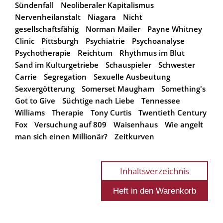
Sündenfall
Neoliberaler Kapitalismus
Nervenheilanstalt
Niagara
Nicht
gesellschaftsfähig
Norman Mailer
Payne Whitney
Clinic
Pittsburgh
Psychiatrie
Psychoanalyse
Psychotherapie
Reichtum
Rhythmus im Blut
Sand im Kulturgetriebe
Schauspieler
Schwester
Carrie
Segregation
Sexuelle Ausbeutung
Sexvergötterung
Somerset Maugham
Something's
Got to Give
Süchtige nach Liebe
Tennessee
Williams
Therapie
Tony Curtis
Twentieth Century
Fox
Versuchung auf 809
Waisenhaus
Wie angelt
man sich einen Millionär?
Zeitkurven
Inhaltsverzeichnis