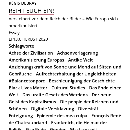
RÉGIS DEBRAY
REIHT EUCH EIN!
Versteinert vor dem Reich der Bilder – Wie Europa sich
amerikanisiert
Essay
LI 130, HERBST 2020
Schlagworte
Achse der Zivilisation
Achsenverlagerung
Amerikanisierung Europas
Antike Welt
Anziehungskraft von Sonne und Mond auf Sitten und
Gebräuche
Aufrechterhaltung der Ungleichheiten
#Balancetonporc
Beschleunigung der Geschichte
Black Lives Matter
Cultural Studies
Das Ende einer
Welt
Das uralte Gesetz des Werdens
Der neue
Geist des Kapitalismus
Die people der Reichen und
Schönen
Digitale Versklavung
Diversität
Enteignung
Epidemie des mea culpa
François-René
de Chateaubriand
Frankreich, die Heimat der
Politik
Gay Pride
Gender
Glasfaser mit