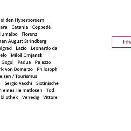
ei den Hyperboreern
rara
Catania
Coppedè
Fiumalbo
Florenz
han August Strindberg
Inh
elgrad
Lazio
Leonardo da
elo
Miloš Crnjanski
j Gogol
Padua
Palazzo
rk von Bomarzo
Philosoph
eisen / Tourismus
n
Sergio Vacchi
Sixtinische
h eines Heimatlosen
Tod
ibliothek
Venedig
Vittore