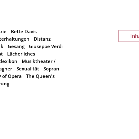
rie
Bette Davis
Inh
terhaltungen
Distanz
ik
Gesang
Giuseppe Verdi
st
Lächerliches
lexikon
Musiktheater /
agner
Sexualität
Sopran
y of Opera
The Queen's
rung