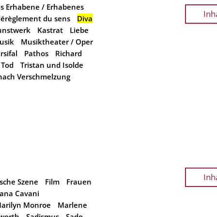
s Erhabene / Erhabenes
Inh
dérèglement du sens
Diva
unstwerk
Kastrat
Liebe
usik
Musiktheater / Oper
rsifal
Pathos
Richard
Tod
Tristan und Isolde
nach Verschmelzung
Inh
ische Szene
Film
Frauen
liana Cavani
arilyn Monroe
Marlene
worth
Sadismus
Sado-