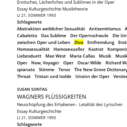
Erotisches, Lächerliches und Sublimes in der Oper
Essay
Kulturgeschichte
Musiktheorie
LI 21, SOMMER 1993
Schlagworte
Abstraktion weiblicher Sexualität
Antisemitismus
A
Cabaletta
Das Sublime
Der Opernschwule
Die Un
zwischen Oper und Leben
Diva
Entfremdung
Erot
Homosexualität
Homosexueller
Kastrat
Komponi
Liebesduett
Mae West
Maria Callas
Musik
Musik
Oper
Now, Voyager
Oper
Oscar Wilde
Richard W
spianato
Stimme
Tenor
The New Grove Dictionar
Throat
Tristan und Isolde
Unsinn der Oper
Verzie
SUSAN SONTAG
WAGNERS FLÜSSIGKEITEN
Neuschöpfung des Erhabenen - Letalität des Lyrischen
Essay
Kulturgeschichte
LI 21, SOMMER 1993
Schlagworte