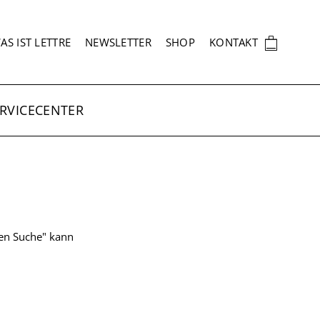
EKUNDÄRNAVIGATION
🛍
AS IST LETTRE
NEWSLETTER
SHOP
KONTAKT
RVICECENTER
ten Suche" kann