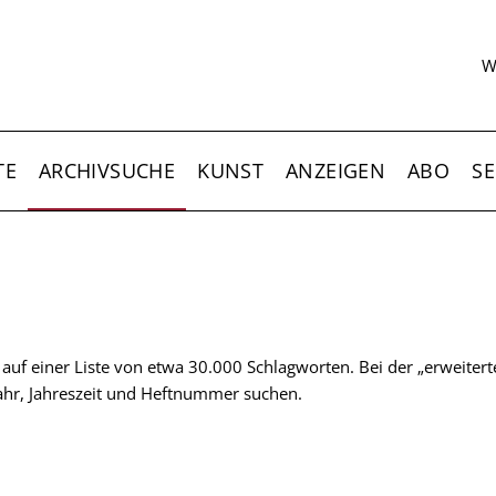
S
W
TE
ARCHIVSUCHE
KUNST
ANZEIGEN
ABO
SE
t auf einer Liste von etwa 30.000 Schlagworten. Bei der „erweiter
 Jahr, Jahreszeit und Heftnummer suchen.