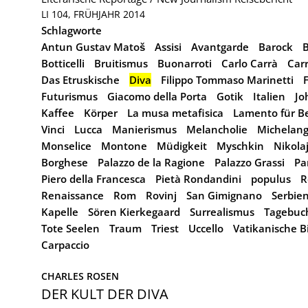
LI 104, FRÜHJAHR 2014
Schlagworte
Antun Gustav Matoš
Assisi
Avantgarde
Barock
B
Botticelli
Bruitismus
Buonarroti
Carlo Carrà
Car
Das Etruskische
Diva
Filippo Tommaso Marinetti
Futurismus
Giacomo della Porta
Gotik
Italien
Jo
Kaffee
Körper
La musa metafisica
Lamento für B
Vinci
Lucca
Manierismus
Melancholie
Michelang
Monselice
Montone
Müdigkeit
Myschkin
Nikola
Borghese
Palazzo de la Ragione
Palazzo Grassi
Pa
Piero della Francesca
Pietà Rondandini
populus
R
Renaissance
Rom
Rovinj
San Gimignano
Serbie
Kapelle
Sören Kierkegaard
Surrealismus
Tagebuc
Tote Seelen
Traum
Triest
Uccello
Vatikanische B
Carpaccio
CHARLES ROSEN
DER KULT DER DIVA