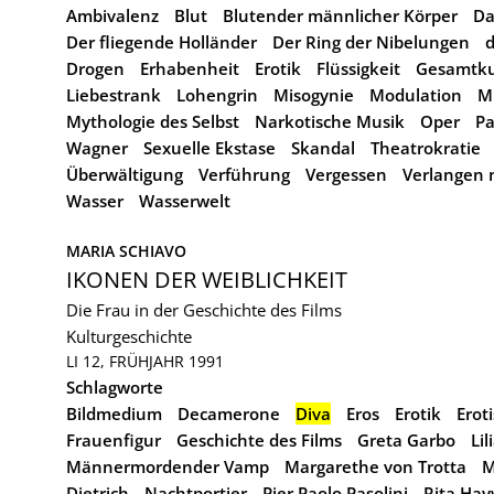
Ambivalenz
Blut
Blutender männlicher Körper
Da
Der fliegende Holländer
Der Ring der Nibelungen
Drogen
Erhabenheit
Erotik
Flüssigkeit
Gesamtk
Liebestrank
Lohengrin
Misogynie
Modulation
M
Mythologie des Selbst
Narkotische Musik
Oper
Pa
Wagner
Sexuelle Ekstase
Skandal
Theatrokratie
Überwältigung
Verführung
Vergessen
Verlangen 
Wasser
Wasserwelt
MARIA SCHIAVO
IKONEN DER WEIBLICHKEIT
Die Frau in der Geschichte des Films
Kulturgeschichte
LI 12, FRÜHJAHR 1991
Schlagworte
Bildmedium
Decamerone
Diva
Eros
Erotik
Erot
Frauenfigur
Geschichte des Films
Greta Garbo
Li
Männermordender Vamp
Margarethe von Trotta
M
Dietrich
Nachtportier
Pier Paolo Pasolini
Rita Hay