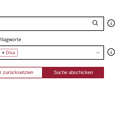
🛈
hlagworte
🛈
×
Diva