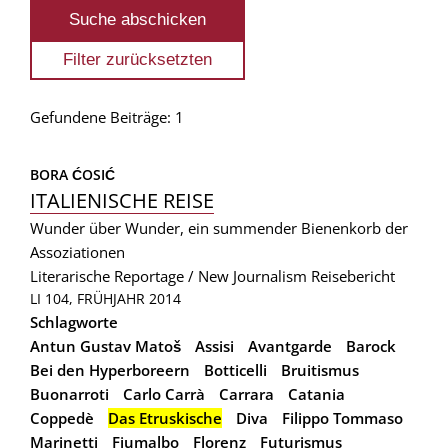
Gefundene Beiträge: 1
BORA ĆOSIĆ
ITALIENISCHE REISE
Wunder über Wunder, ein summender Bienenkorb der
Assoziationen
Literarische Reportage / New Journalism
Reisebericht
LI 104, FRÜHJAHR 2014
Schlagworte
Antun Gustav Matoš
Assisi
Avantgarde
Barock
Bei den Hyperboreern
Botticelli
Bruitismus
Buonarroti
Carlo Carrà
Carrara
Catania
Coppedè
Das Etruskische
Diva
Filippo Tommaso
Marinetti
Fiumalbo
Florenz
Futurismus