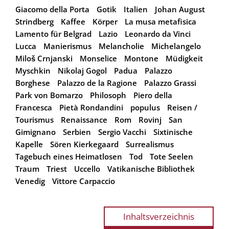
Giacomo della Porta
Gotik
Italien
Johan August
Strindberg
Kaffee
Körper
La musa metafisica
Lamento für Belgrad
Lazio
Leonardo da Vinci
Lucca
Manierismus
Melancholie
Michelangelo
Miloš Crnjanski
Monselice
Montone
Müdigkeit
Myschkin
Nikolaj Gogol
Padua
Palazzo
Borghese
Palazzo de la Ragione
Palazzo Grassi
Park von Bomarzo
Philosoph
Piero della
Francesca
Pietà Rondandini
populus
Reisen /
Tourismus
Renaissance
Rom
Rovinj
San
Gimignano
Serbien
Sergio Vacchi
Sixtinische
Kapelle
Sören Kierkegaard
Surrealismus
Tagebuch eines Heimatlosen
Tod
Tote Seelen
Traum
Triest
Uccello
Vatikanische Bibliothek
Venedig
Vittore Carpaccio
Inhaltsverzeichnis