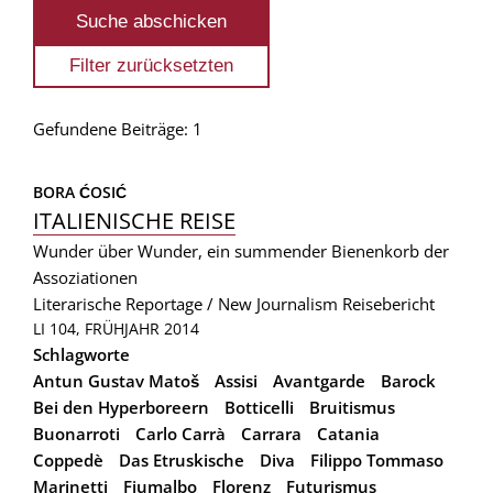
Gefundene Beiträge: 1
BORA ĆOSIĆ
ITALIENISCHE REISE
Wunder über Wunder, ein summender Bienenkorb der
Assoziationen
Literarische Reportage / New Journalism
Reisebericht
LI 104, FRÜHJAHR 2014
Schlagworte
Antun Gustav Matoš
Assisi
Avantgarde
Barock
Bei den Hyperboreern
Botticelli
Bruitismus
Buonarroti
Carlo Carrà
Carrara
Catania
Coppedè
Das Etruskische
Diva
Filippo Tommaso
Marinetti
Fiumalbo
Florenz
Futurismus