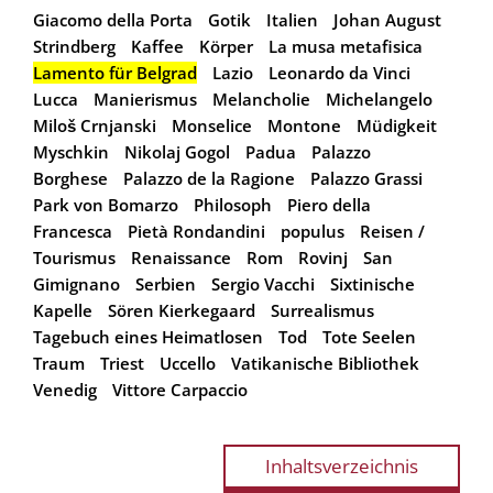
Giacomo della Porta
Gotik
Italien
Johan August
Strindberg
Kaffee
Körper
La musa metafisica
Lamento für Belgrad
Lazio
Leonardo da Vinci
Lucca
Manierismus
Melancholie
Michelangelo
Miloš Crnjanski
Monselice
Montone
Müdigkeit
Myschkin
Nikolaj Gogol
Padua
Palazzo
Borghese
Palazzo de la Ragione
Palazzo Grassi
Park von Bomarzo
Philosoph
Piero della
Francesca
Pietà Rondandini
populus
Reisen /
Tourismus
Renaissance
Rom
Rovinj
San
Gimignano
Serbien
Sergio Vacchi
Sixtinische
Kapelle
Sören Kierkegaard
Surrealismus
Tagebuch eines Heimatlosen
Tod
Tote Seelen
Traum
Triest
Uccello
Vatikanische Bibliothek
Venedig
Vittore Carpaccio
Inhaltsverzeichnis