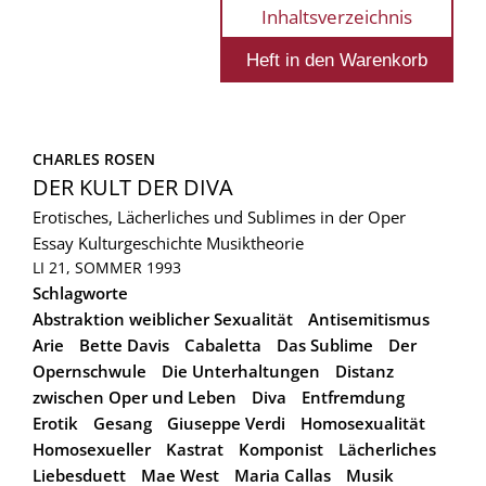
Inhaltsverzeichnis
CHARLES ROSEN
DER KULT DER DIVA
Erotisches, Lächerliches und Sublimes in der Oper
Essay
Kulturgeschichte
Musiktheorie
LI 21, SOMMER 1993
Schlagworte
Abstraktion weiblicher Sexualität
Antisemitismus
Arie
Bette Davis
Cabaletta
Das Sublime
Der
Opernschwule
Die Unterhaltungen
Distanz
zwischen Oper und Leben
Diva
Entfremdung
Erotik
Gesang
Giuseppe Verdi
Homosexualität
Homosexueller
Kastrat
Komponist
Lächerliches
Liebesduett
Mae West
Maria Callas
Musik