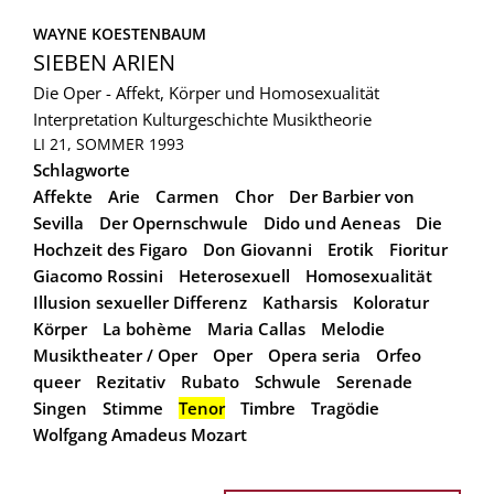
WAYNE KOESTENBAUM
SIEBEN ARIEN
Die Oper - Affekt, Körper und Homosexualität
Interpretation
Kulturgeschichte
Musiktheorie
LI 21, SOMMER 1993
Schlagworte
Affekte
Arie
Carmen
Chor
Der Barbier von
Sevilla
Der Opernschwule
Dido und Aeneas
Die
Hochzeit des Figaro
Don Giovanni
Erotik
Fioritur
Giacomo Rossini
Heterosexuell
Homosexualität
Illusion sexueller Differenz
Katharsis
Koloratur
Körper
La bohème
Maria Callas
Melodie
Musiktheater / Oper
Oper
Opera seria
Orfeo
queer
Rezitativ
Rubato
Schwule
Serenade
Singen
Stimme
Tenor
Timbre
Tragödie
Wolfgang Amadeus Mozart