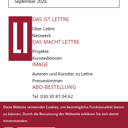
September 2026.
DAS IST LETTRE
FUSSZEILE
Über Lettre
Netzwerk
DAS MACHT LETTRE
Projekte
Kunsteditionen
IMAGE
Autoren und Künstler zu Lettre
Pressestimmen
ABO-BESTELLUNG
Tel.
030 30 87 04 62
vertrieb(at)lettre.de
Diese Website verwendet Cookies, um bestmögliche Funktionalität bieten
zu können. Durch die Benutzung der Webseite erklären Sie sich damit
Copyright © 1988 - 2026 Lettre International. All rights reserved.
einverstanden.
EXTRA
AGB
Abo kündigen
Datenschutz
Impressum
Links
Mediadaten