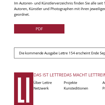
Im Autoren- und Künstlerverzeichnis finden Sie alle seit
Autoren, Künstler und Photographen mit ihren jeweilige
geordnet.
PDF
Die kommende Ausgabe Lettre 154 erscheint Ende Se
DAS IST LETTRE
DAS MACHT LETTRE
I
FUSSZEILE
Über Lettre
Projekte
A
Netzwerk
Kunsteditionen
P