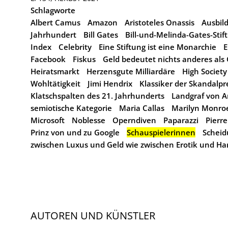
Schlagworte
Albert Camus
Amazon
Aristoteles Onassis
Ausbil
Jahrhundert
Bill Gates
Bill-und-Melinda-Gates-Stif
Index
Celebrity
Eine Stiftung ist eine Monarchie
E
Facebook
Fiskus
Geld bedeutet nichts anderes als
Heiratsmarkt
Herzensgute Milliardäre
High Society
Wohltätigkeit
Jimi Hendrix
Klassiker der Skandalpr
Klatschspalten des 21. Jahrhunderts
Landgraf von 
semiotische Kategorie
Maria Callas
Marilyn Monro
Microsoft
Noblesse
Operndiven
Paparazzi
Pierr
Prinz von und zu Google
Schauspielerinnen
Scheid
zwischen Luxus und Geld wie zwischen Erotik und Ha
AUTOREN UND KÜNSTLER