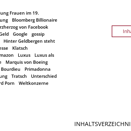
dung Frauen im 19.
tung
Bloomberg Billionaire
rzherzog von Facebook
Inh
 Geld
Google
gossip
Hinter Geldbergen steht
esse
Klatsch
Amazon
Luxus
Luxus als
e
Marquis von Boeing
e Bourdieu
Primadonna
ung
Tratsch
Unterschied
rd Porn
Weltkonzerne
INHALTSVERZEICHNI