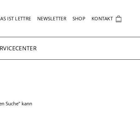
EKUNDÄRNAVIGATION
🛍
AS IST LETTRE
NEWSLETTER
SHOP
KONTAKT
RVICECENTER
ten Suche" kann