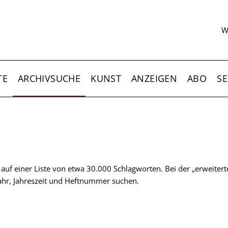
S
W
TE
ARCHIVSUCHE
KUNST
ANZEIGEN
ABO
SE
t auf einer Liste von etwa 30.000 Schlagworten. Bei der „erweiter
 Jahr, Jahreszeit und Heftnummer suchen.