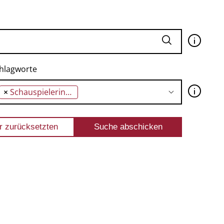
🛈
hlagworte
🛈
×
Schauspielerinnen