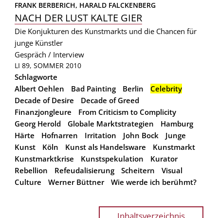
FRANK BERBERICH, 
HARALD FALCKENBERG
NACH DER LUST KALTE GIER
Die Konjukturen des Kunstmarkts und die Chancen für
junge Künstler
Gespräch / Interview
LI 89, SOMMER 2010
Schlagworte
Albert Oehlen
Bad Painting
Berlin
Celebrity
Decade of Desire
Decade of Greed
Finanzjongleure
From Criticism to Complicity
Georg Herold
Globale Marktstrategien
Hamburg
Härte
Hofnarren
Irritation
John Bock
Junge
Kunst
Köln
Kunst als Handelsware
Kunstmarkt
Kunstmarktkrise
Kunstspekulation
Kurator
Rebellion
Refeudalisierung
Scheitern
Visual
Culture
Werner Büttner
Wie werde ich berühmt?
Inhaltsverzeichnis