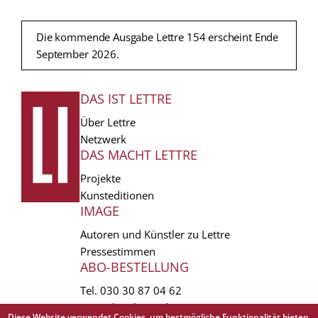
Die kommende Ausgabe Lettre 154 erscheint Ende
September 2026.
DAS IST LETTRE
FUSSZEILE
Über Lettre
Netzwerk
DAS MACHT LETTRE
Projekte
Kunsteditionen
IMAGE
Autoren und Künstler zu Lettre
Pressestimmen
ABO-BESTELLUNG
Tel.
030 30 87 04 62
vertrieb(at)lettre.de
Diese Website verwendet Cookies, um bestmögliche Funktionalität bieten