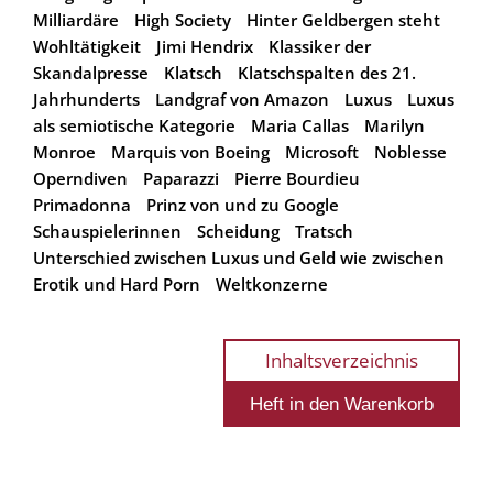
Milliardäre
High Society
Hinter Geldbergen steht
Wohltätigkeit
Jimi Hendrix
Klassiker der
Skandalpresse
Klatsch
Klatschspalten des 21.
Jahrhunderts
Landgraf von Amazon
Luxus
Luxus
als semiotische Kategorie
Maria Callas
Marilyn
Monroe
Marquis von Boeing
Microsoft
Noblesse
Operndiven
Paparazzi
Pierre Bourdieu
Primadonna
Prinz von und zu Google
Schauspielerinnen
Scheidung
Tratsch
Unterschied zwischen Luxus und Geld wie zwischen
Erotik und Hard Porn
Weltkonzerne
Inhaltsverzeichnis