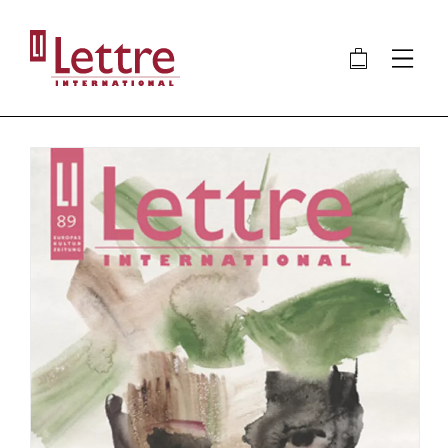
Direkt
zum
🛍
⋮
Inhalt