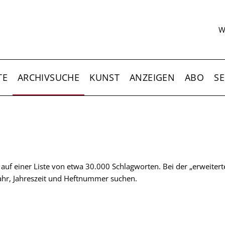
S
W
TE
ARCHIVSUCHE
KUNST
ANZEIGEN
ABO
SE
t auf einer Liste von etwa 30.000 Schlagworten. Bei der „erweiter
 Jahr, Jahreszeit und Heftnummer suchen.