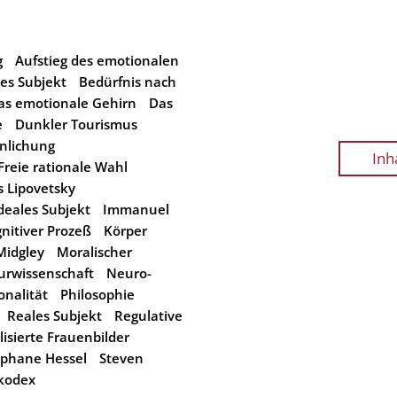
g
Aufstieg des emotionalen
s Subjekt
Bedürfnis nach
as emotionale Gehirn
Das
e
Dunkler Tourismus
nlichung
Inh
Freie rationale Wahl
es Lipovetsky
deales Subjekt
Immanuel
nitiver Prozeß
Körper
Midgley
Moralischer
urwissenschaft
Neuro-
onalität
Philosophie
Reales Subjekt
Regulative
isierte Frauenbilder
éphane Hessel
Steven
kodex