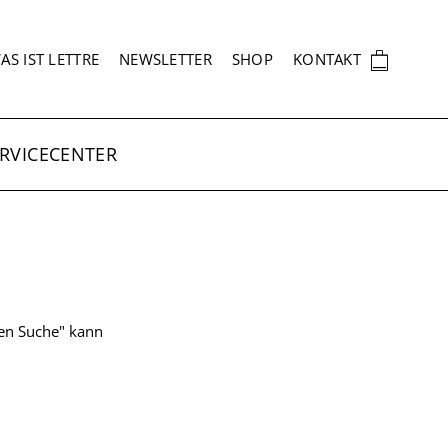
EKUNDÄRNAVIGATION
🛍
AS IST LETTRE
NEWSLETTER
SHOP
KONTAKT
RVICECENTER
ten Suche" kann