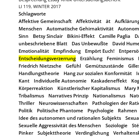
LI 119, WINTER 2017
Schlagworte
Affektive Gemeinschaft
Affektivität
ät
Aufklärun
Menschen
Automatische Gehirnaktivität
Autonome
Sinn
Betsy Sinclair
Bikini-Effekt
Camille Paglia
D
unbeschriebene Blatt
Das Unbewußte
David Hum
Emotionalität
Empfindung
Empört Euch!
Entpersö
Entscheidungsverzerrung
Erzählung
Feminismus
Friedrich Nietzsche
Gefühl
Gemütszustände
Gill
Handlungstheorie
Hang zur sozialen Konformität
I
Kant
Individuelle Autonomie
Kaskadeneffekt
Kog
Körperreaktion
Künstlerischer Kapitalismus
Mary 
Tribalismus
Narratives Prinzip
Nationalismus
Nat
Thriller
Neurowissenschaften
Pathologien der Rati
Politik
Politische Phantome
Psychologie
Rahmen
Idee des autonomen und rationalen Subjekts
Sexual
Sexuelle Aggressivität des Menschen
Soziologie
St
Pinker
Subjekttheorie
Verdinglichung
Verhaltens