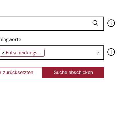
🛈
hlagworte
🛈
×
Entscheidungsverzerrung