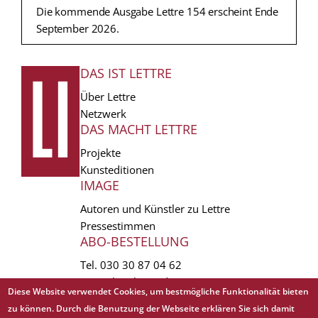
Die kommende Ausgabe Lettre 154 erscheint Ende
September 2026.
DAS IST LETTRE
FUSSZEILE
Über Lettre
Netzwerk
DAS MACHT LETTRE
Projekte
Kunsteditionen
IMAGE
Autoren und Künstler zu Lettre
Pressestimmen
ABO-BESTELLUNG
Tel.
030 30 87 04 62
vertrieb(at)lettre.de
Diese Website verwendet Cookies, um bestmögliche Funktionalität bieten
zu können. Durch die Benutzung der Webseite erklären Sie sich damit