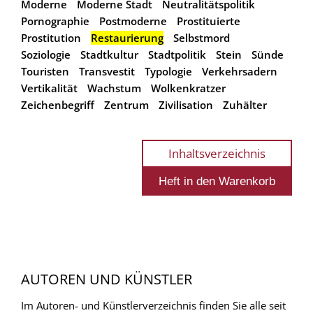
Moderne
Moderne Stadt
Neutralitätspolitik
Pornographie
Postmoderne
Prostituierte
Prostitution
Restaurierung
Selbstmord
Soziologie
Stadtkultur
Stadtpolitik
Stein
Sünde
Touristen
Transvestit
Typologie
Verkehrsadern
Vertikalität
Wachstum
Wolkenkratzer
Zeichenbegriff
Zentrum
Zivilisation
Zuhälter
Inhaltsverzeichnis
AUTOREN UND KÜNSTLER
Im Autoren- und Künstlerverzeichnis finden Sie alle seit