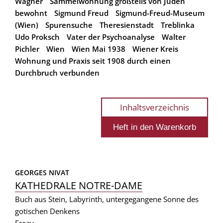
Wagner
Sammelwohnung großteils von Juden
bewohnt
Sigmund Freud
Sigmund-Freud-Museum
(Wien)
Spurensuche
Theresienstadt
Treblinka
Udo Proksch
Vater der Psychoanalyse
Walter
Pichler
Wien
Wien Mai 1938
Wiener Kreis
Wohnung und Praxis seit 1908 durch einen
Durchbruch verbunden
Inhaltsverzeichnis
GEORGES NIVAT
KATHEDRALE NOTRE-DAME
Buch aus Stein, Labyrinth, untergegangene Sonne des
gotischen Denkens
Essay