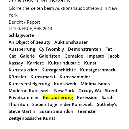
ZU MARKTE GETRAGEN
Glorreiche Zeiten beim Auktionshaus Sotheby's in New
York
Bericht / Report
LI 100, FRÜHJAHR 2013
Schlagworte
An Object of Beauty
Auktionshäuser
Aussperrung
Cy Twombly
Demonstranten
Fat
Cat
Galerie
Galeristen
Gemälde
Impasto
Jacob
Kassay
Karriere
Kulturindustrie
Kunst
Kunstauktion
Kunstgeschichte
Kunstgeschmack
Künstler
Kunstmarkt
Kunstsammler
Kunstversteigerung
Kunstwerk
Minimalismus
Moderne Kunstwelt
New York
Occupy Wall Street
Privatsammler
Restaurierung
Rezession
Sarah
Thornton
Sieben Tage in der Kunstwelt
Sotheby's
Steve Martin
Susan Sarandon
Teamster
Zeitgenössische Kunst