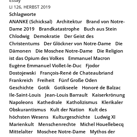
LI 126, HERBST 2019
Schlagworte
ANANKE (Schicksal)
Architektur
Brand von Notre-
Dame 2019
Brandkatastrophe
Buch aus Stein
Chlodwig
Demokratie
Der Geist des
Christentums
Der Glöckner von Notre-Dame
Die
Dämonen
Die Moschee Notre-Dame
Die Religion
ist das Opium des Volkes
Emmanuel Macron
Eugène Emmanuel Viollet-le-Duc
Fjodor
Dostojewski
François-René de Chateaubriand
Frankreich
Freiheit
Fünf Große Oden
Geschichte
Gotik
Gotikseele
Honoré de Balzac
Ile-Saint-Louis
Jean-Louis Barrault
Kaiserkrönung
Napoleons
Kathedrale
Katholizismus
Klerikaler
Obskurantismus
Kult der Nation
Kult des
höchsten Wesens
Kulturgeschichte
Ludwig XI
Marienkult
Menschenrechte
Michel Houellebecq
Mittelalter
Moschee Notre-Dame
Mythos der