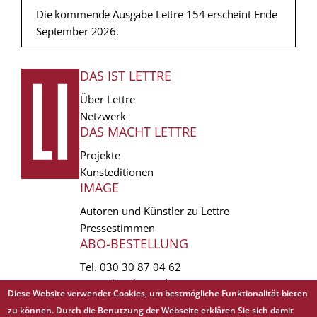
Die kommende Ausgabe Lettre 154 erscheint Ende
September 2026.
DAS IST LETTRE
FUSSZEILE
Über Lettre
Netzwerk
DAS MACHT LETTRE
Projekte
Kunsteditionen
IMAGE
Autoren und Künstler zu Lettre
Pressestimmen
ABO-BESTELLUNG
Tel.
030 30 87 04 62
vertrieb(at)lettre.de
Diese Website verwendet Cookies, um bestmögliche Funktionalität bieten
zu können. Durch die Benutzung der Webseite erklären Sie sich damit