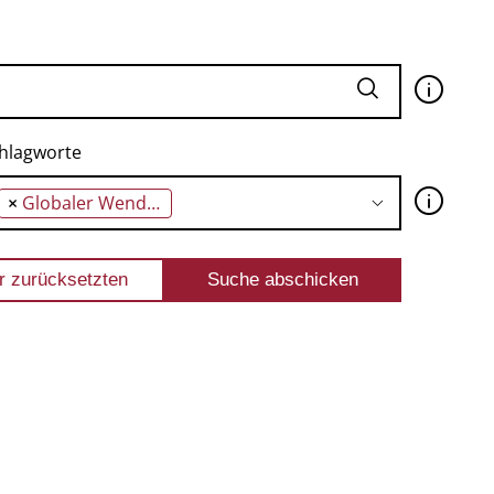
🛈
hlagworte
🛈
×
Globaler Wendepunkt