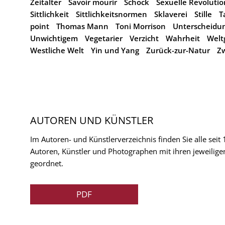
Zeitalter
Savoir mourir
Schock
Sexuelle Revolutio
Sittlichkeit
Sittlichkeitsnormen
Sklaverei
Stille
T
point
Thomas Mann
Toni Morrison
Unterscheidu
Unwichtigem
Vegetarier
Verzicht
Wahrheit
Welt
Westliche Welt
Yin und Yang
Zurück-zur-Natur
Zw
AUTOREN UND KÜNSTLER
Im Autoren- und Künstlerverzeichnis finden Sie alle seit
Autoren, Künstler und Photographen mit ihren jeweilige
geordnet.
PDF