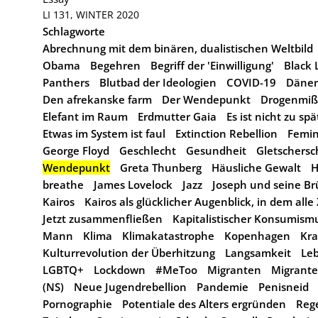
LI 131, WINTER 2020
Schlagworte
Abrechnung mit dem binären, dualistischen Weltbild
Obama
Begehren
Begriff der 'Einwilligung'
Black 
Panthers
Blutbad der Ideologien
COVID-19
Däne
Den afrekanske farm
Der Wendepunkt
Drogenmiß
Elefant im Raum
Erdmutter Gaia
Es ist nicht zu sp
Etwas im System ist faul
Extinction Rebellion
Femi
George Floyd
Geschlecht
Gesundheit
Gletschers
Wendepunkt
Greta Thunberg
Häusliche Gewalt
H
breathe
James Lovelock
Jazz
Joseph und seine Br
Kairos
Kairos als glücklicher Augenblick, in dem all
Jetzt zusammenfließen
Kapitalistischer Konsumism
Mann
Klima
Klimakatastrophe
Kopenhagen
Kra
Kulturrevolution der Überhitzung
Langsamkeit
Leb
LGBTQ+
Lockdown
#MeToo
Migranten
Migrante
(NS)
Neue Jugendrebellion
Pandemie
Penisneid
Pornographie
Potentiale des Alters ergründen
Reg