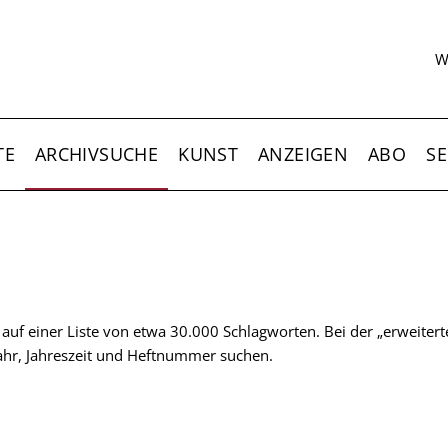
S
W
TE
ARCHIVSUCHE
KUNST
ANZEIGEN
ABO
SE
t auf einer Liste von etwa 30.000 Schlagworten. Bei der „erweiter
 Jahr, Jahreszeit und Heftnummer suchen.