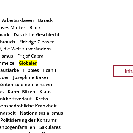
Arbeitssklaven
Barack
Lives Matter
Black
mark
Das dritte Geschlecht
brauch
Eldridge Cleaver
ät, die Welt zu verändern
nismus
Fritjof Capra
chmelze
Globaler
autfarbe
Hippies
I can't
Inh
üder
Josephine Baker
e Zeiten zu einem einzigen
us
Karen Blixen
Klaus
nkheitsverlauf
Krebs
ensbedrohliche Krankheit
narbeit
Nationalsozialismus
Politisierung des Konsums
enbogenfamilien
Säkulares