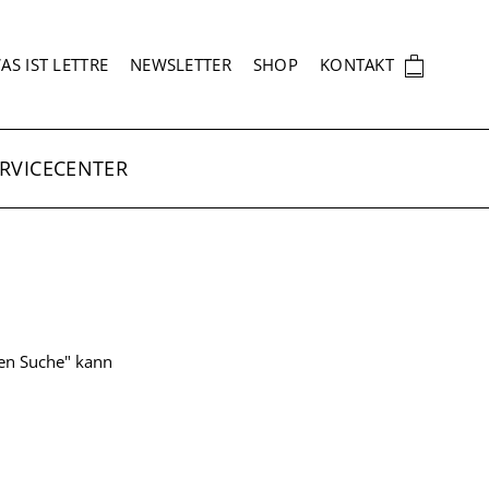
EKUNDÄRNAVIGATION
🛍
AS IST LETTRE
NEWSLETTER
SHOP
KONTAKT
RVICECENTER
ten Suche" kann