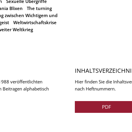
n
Sexuelle Übergriffe
ania Blixen
The turning
ng zwischen Wichtigem und
geist
Weltwirtschaftskrise
eiter Weltkrieg
INHALTSVERZEICHNI
 1988 veröffentlichten
Hier finden Sie die Inhalts
n Beitragen alphabetisch
nach Heftnummern.
PDF