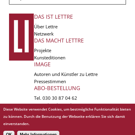
DAS IST LETTRE
FUSSZEILE
Über Lettre
Netzwerk
DAS MACHT LETTRE
Projekte
Kunsteditionen
IMAGE
Autoren und Künstler zu Lettre
Pressestimmen
ABO-BESTELLUNG
Tel.
030 30 87 04 62
vertrieb(at)lettre.de
Diese Website verwendet Cookies, um bestmögliche Funktionalität bieten
zu können. Durch die Benutzung der Webseite erklären Sie sich damit
Copyright © 1988 - 2026 Lettre International. All rights reserved.
einverstanden.
EXTRA
AGB
Abo kündigen
Datenschutz
Impressum
Links
Mediadaten
OK
Mehr Informationen