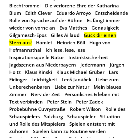
Blechtrommel
Die verlorene Ehre der Katharina
Blum
Edith Clever
Eduardo Arroyo
Entscheidende
Rolle von Sprache auf der Bühne
Es fängt immer
wieder von vorne an
Eva Matthes
Genauigkeit
Gilgamesch-Epos
Gilles Aillaud
Guck dir einen
Stern aus!
Hamlet
Heinrich Böll
Hugo von
Hofmannsthal
Ich lese, lese, lese
Inspirationsquelle Natur
Instinktsicherheit
Jagdszenen aus Niederbayern
Jedermann
Jürgen
Holtz
Klaus Kinski
Klaus Michael Grüber
Lars
Eidinger
Leichtigkeit
Leoš Janáček
Liebe zum
Unberechenbaren
Liebe zur Natur
Mein blaues
Zimmer
Nerv der Zeit
Persönliches Erleben mit
Text verbinden
Peter Stein
Peter Zadek
Probebühne Cuvrystraße
Robert Wilson
Rolle des
Schauspielers
Salzburg
Schauspieler
Situation
und Rolle des Mitspielers
Spielen entsteht mit
Zuhören
Spielen kann zu Routine werden