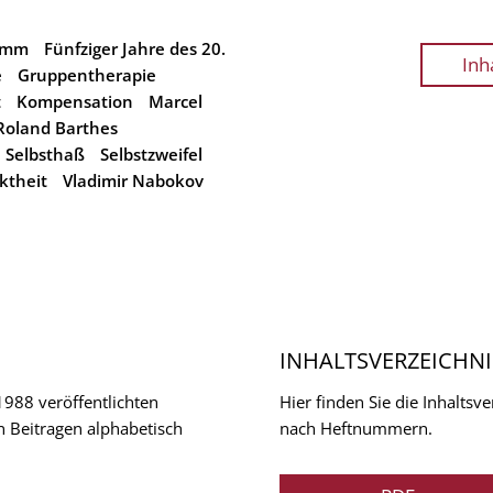
romm
Fünfziger Jahre des 20.
Inh
e
Gruppentherapie
t
Kompensation
Marcel
Roland Barthes
Selbsthaß
Selbstzweifel
ktheit
Vladimir Nabokov
INHALTSVERZEICHNI
 1988 veröffentlichten
Hier finden Sie die Inhalts
n Beitragen alphabetisch
nach Heftnummern.