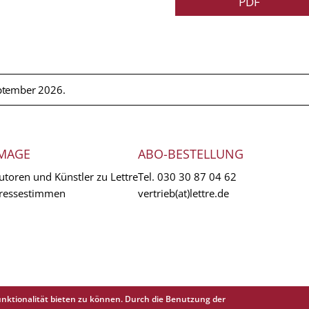
PDF
ptember 2026.
MAGE
ABO-BESTELLUNG
utoren und Künstler zu Lettre
Tel.
030 30 87 04 62
ressestimmen
vertrieb(at)lettre.de
nktionalität bieten zu können. Durch die Benutzung der