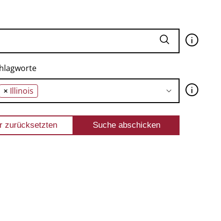
🛈
hlagworte
🛈
×
Illinois