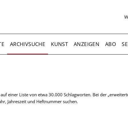
S
W
TE
ARCHIVSUCHE
KUNST
ANZEIGEN
ABO
SE
t auf einer Liste von etwa 30.000 Schlagworten. Bei der „erweiter
 Jahr, Jahreszeit und Heftnummer suchen.