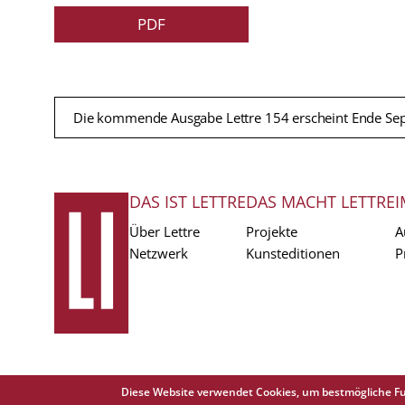
PDF
Die kommende Ausgabe Lettre 154 erscheint Ende Se
DAS IST LETTRE
DAS MACHT LETTRE
I
FUSSZEILE
Über Lettre
Projekte
A
Netzwerk
Kunsteditionen
P
Diese Website verwendet Cookies, um bestmögliche Fu