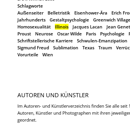
Schlagworte
Außenseiter
Belletristik
Eisenhower-Ära
Erich F
Jahrhunderts
Gestaltpsychologie
Greenwich Villag
Homosexualität
Illinois
Jacques Lacan
Jean Gene
Proust
Neurose
Oscar Wilde
Paris
Psychologie
Schriftstellerische Karriere
Schwulen-Emanzipation
Sigmund Freud
Sublimation
Texas
Traum
Verrüc
Vorurteile
Wien
AUTOREN UND KÜNSTLER
Im Autoren- und Künstlerverzeichnis finden Sie alle seit
Autoren, Künstler und Photographen mit ihren jeweilige
geordnet.