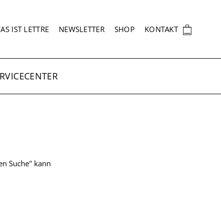
EKUNDÄRNAVIGATION
🛍
AS IST LETTRE
NEWSLETTER
SHOP
KONTAKT
RVICECENTER
ten Suche" kann