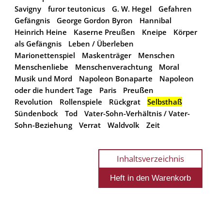
Savigny
furor teutonicus
G. W. Hegel
Gefahren
Gefängnis
George Gordon Byron
Hannibal
Heinrich Heine
Kaserne Preußen
Kneipe
Körper
als Gefängnis
Leben / Überleben
Marionettenspiel
Maskenträger
Menschen
Menschenliebe
Menschenverachtung
Moral
Musik und Mord
Napoleon Bonaparte
Napoleon
oder die hundert Tage
Paris
Preußen
Revolution
Rollenspiele
Rückgrat
Selbsthaß
Sündenbock
Tod
Vater-Sohn-Verhältnis / Vater-
Sohn-Beziehung
Verrat
Waldvolk
Zeit
Inhaltsverzeichnis