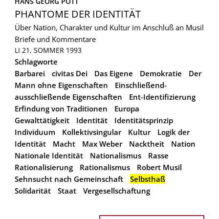
HANS GEORG POTT
PHANTOME DER IDENTITÄT
Über Nation, Charakter und Kultur im Anschluß an Musil
Briefe und Kommentare
LI 21, SOMMER 1993
Schlagworte
Barbarei
civitas Dei
Das Eigene
Demokratie
Der
Mann ohne Eigenschaften
Einschließend-
ausschließende Eigenschaften
Ent-Identifizierung
Erfindung von Traditionen
Europa
Gewalttätigkeit
Identität
Identitätsprinzip
Individuum
Kollektivsingular
Kultur
Logik der
Identität
Macht
Max Weber
Nacktheit
Nation
Nationale Identität
Nationalismus
Rasse
Rationalisierung
Rationalismus
Robert Musil
Sehnsucht nach Gemeinschaft
Selbsthaß
Solidarität
Staat
Vergesellschaftung