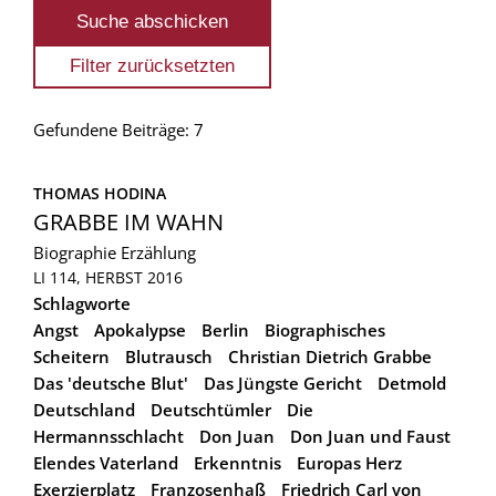
Gefundene Beiträge: 7
THOMAS HODINA
GRABBE IM WAHN
Biographie
Erzählung
LI 114, HERBST 2016
Schlagworte
Angst
Apokalypse
Berlin
Biographisches
Scheitern
Blutrausch
Christian Dietrich Grabbe
Das 'deutsche Blut'
Das Jüngste Gericht
Detmold
Deutschland
Deutschtümler
Die
Hermannsschlacht
Don Juan
Don Juan und Faust
Elendes Vaterland
Erkenntnis
Europas Herz
Exerzierplatz
Franzosenhaß
Friedrich Carl von