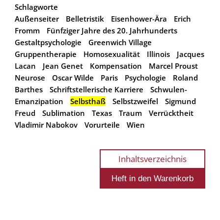
Schlagworte
Außenseiter
Belletristik
Eisenhower-Ära
Erich
Fromm
Fünfziger Jahre des 20. Jahrhunderts
Gestaltpsychologie
Greenwich Village
Gruppentherapie
Homosexualität
Illinois
Jacques
Lacan
Jean Genet
Kompensation
Marcel Proust
Neurose
Oscar Wilde
Paris
Psychologie
Roland
Barthes
Schriftstellerische Karriere
Schwulen-
Emanzipation
Selbsthaß
Selbstzweifel
Sigmund
Freud
Sublimation
Texas
Traum
Verrücktheit
Vladimir Nabokov
Vorurteile
Wien
Inhaltsverzeichnis