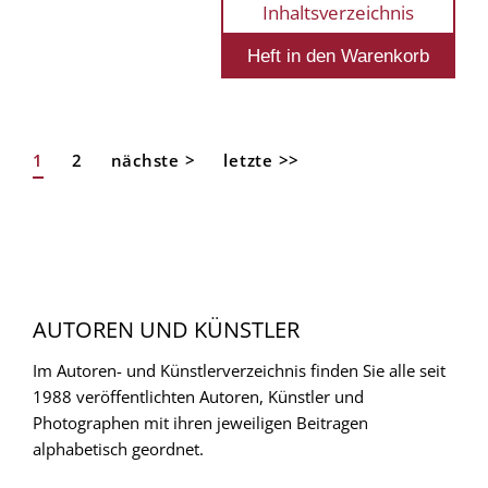
Inhaltsverzeichnis
Aktuelle
1
Page
2
Nächste
nächste >
Letzte
letzte >>
Seitennummerierung
Seite
Seite
Seite
AUTOREN UND KÜNSTLER
Im Autoren- und Künstlerverzeichnis finden Sie alle seit
1988 veröffentlichten Autoren, Künstler und
Photographen mit ihren jeweiligen Beitragen
alphabetisch geordnet.