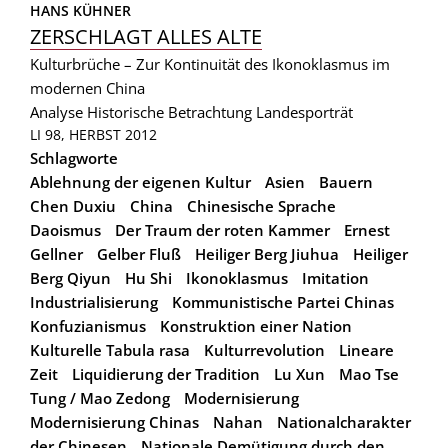
HANS KÜHNER
ZERSCHLAGT ALLES ALTE
Kulturbrüche – Zur Kontinuität des Ikonoklasmus im
modernen China
Analyse
Historische Betrachtung
Landesporträt
LI 98, HERBST 2012
Schlagworte
Ablehnung der eigenen Kultur
Asien
Bauern
Chen Duxiu
China
Chinesische Sprache
Daoismus
Der Traum der roten Kammer
Ernest
Gellner
Gelber Fluß
Heiliger Berg Jiuhua
Heiliger
Berg Qiyun
Hu Shi
Ikonoklasmus
Imitation
Industrialisierung
Kommunistische Partei Chinas
Konfuzianismus
Konstruktion einer Nation
Kulturelle Tabula rasa
Kulturrevolution
Lineare
Zeit
Liquidierung der Tradition
Lu Xun
Mao Tse
Tung / Mao Zedong
Modernisierung
Modernisierung Chinas
Nahan
Nationalcharakter
der Chinesen
Nationale Demütigung durch den