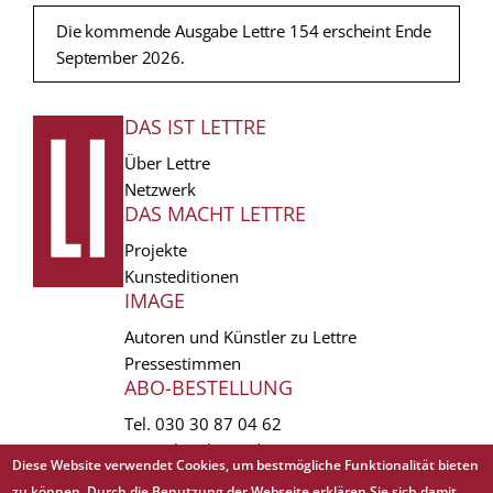
Die kommende Ausgabe Lettre 154 erscheint Ende
September 2026.
DAS IST LETTRE
FUSSZEILE
Über Lettre
Netzwerk
DAS MACHT LETTRE
Projekte
Kunsteditionen
IMAGE
Autoren und Künstler zu Lettre
Pressestimmen
ABO-BESTELLUNG
Tel.
030 30 87 04 62
vertrieb(at)lettre.de
Diese Website verwendet Cookies, um bestmögliche Funktionalität bieten
zu können. Durch die Benutzung der Webseite erklären Sie sich damit