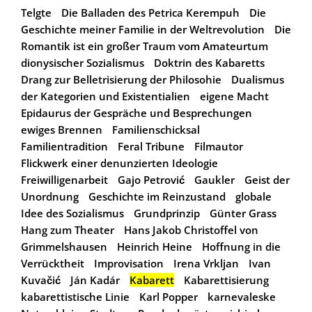
Telgte
Die Balladen des Petrica Kerempuh
Die
Geschichte meiner Familie in der Weltrevolution
Die
Romantik ist ein großer Traum vom Amateurtum
dionysischer Sozialismus
Doktrin des Kabaretts
Drang zur Belletrisierung der Philosohie
Dualismus
der Kategorien und Existentialien
eigene Macht
Epidaurus der Gespräche und Besprechungen
ewiges Brennen
Familienschicksal
Familientradition
Feral Tribune
Filmautor
Flickwerk einer denunzierten Ideologie
Freiwilligenarbeit
Gajo Petrović
Gaukler
Geist der
Unordnung
Geschichte im Reinzustand
globale
Idee des Sozialismus
Grundprinzip
Günter Grass
Hang zum Theater
Hans Jakob Christoffel von
Grimmelshausen
Heinrich Heine
Hoffnung in die
Verrücktheit
Improvisation
Irena Vrkljan
Ivan
Kuvačić
Ján Kadár
Kabarett
Kabarettisierung
kabarettistische Linie
Karl Popper
karnevaleske