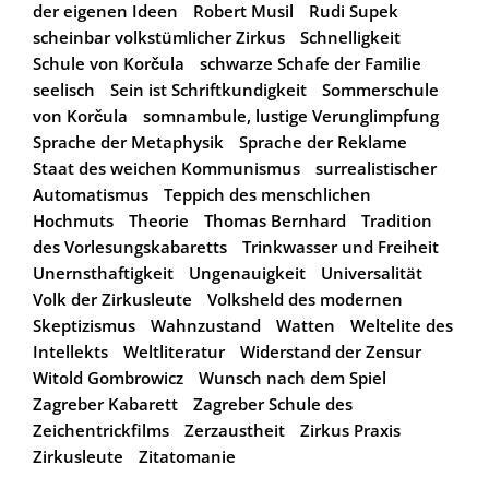
der eigenen Ideen
Robert Musil
Rudi Supek
scheinbar volkstümlicher Zirkus
Schnelligkeit
Schule von Korčula
schwarze Schafe der Familie
seelisch
Sein ist Schriftkundigkeit
Sommerschule
von Korčula
somnambule, lustige Verunglimpfung
Sprache der Metaphysik
Sprache der Reklame
Staat des weichen Kommunismus
surrealistischer
Automatismus
Teppich des menschlichen
Hochmuts
Theorie
Thomas Bernhard
Tradition
des Vorlesungskabaretts
Trinkwasser und Freiheit
Unernsthaftigkeit
Ungenauigkeit
Universalität
Volk der Zirkusleute
Volksheld des modernen
Skeptizismus
Wahnzustand
Watten
Weltelite des
Intellekts
Weltliteratur
Widerstand der Zensur
Witold Gombrowicz
Wunsch nach dem Spiel
Zagreber Kabarett
Zagreber Schule des
Zeichentrickfilms
Zerzaustheit
Zirkus Praxis
Zirkusleute
Zitatomanie