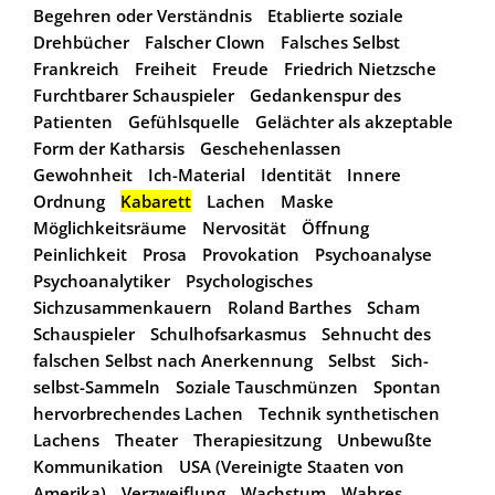
Begehren oder Verständnis
Etablierte soziale
Drehbücher
Falscher Clown
Falsches Selbst
Frankreich
Freiheit
Freude
Friedrich Nietzsche
Furchtbarer Schauspieler
Gedankenspur des
Patienten
Gefühlsquelle
Gelächter als akzeptable
Form der Katharsis
Geschehenlassen
Gewohnheit
Ich-Material
Identität
Innere
Ordnung
Kabarett
Lachen
Maske
Möglichkeitsräume
Nervosität
Öffnung
Peinlichkeit
Prosa
Provokation
Psychoanalyse
Psychoanalytiker
Psychologisches
Sichzusammenkauern
Roland Barthes
Scham
Schauspieler
Schulhofsarkasmus
Sehnucht des
falschen Selbst nach Anerkennung
Selbst
Sich-
selbst-Sammeln
Soziale Tauschmünzen
Spontan
hervorbrechendes Lachen
Technik synthetischen
Lachens
Theater
Therapiesitzung
Unbewußte
Kommunikation
USA (Vereinigte Staaten von
Amerika)
Verzweiflung
Wachstum
Wahres