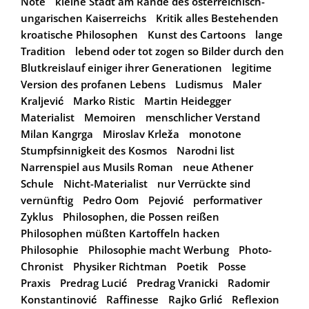
Note
kleine Stadt am Rande des österreichisch-
ungarischen Kaiserreichs
Kritik alles Bestehenden
kroatische Philosophen
Kunst des Cartoons
lange
Tradition
lebend oder tot zogen so Bilder durch den
Blutkreislauf einiger ihrer Generationen
legitime
Version des profanen Lebens
Ludismus
Maler
Kraljević
Marko Ristic
Martin Heidegger
Materialist
Memoiren
menschlicher Verstand
Milan Kangrga
Miroslav Krleža
monotone
Stumpfsinnigkeit des Kosmos
Narodni list
Narrenspiel aus Musils Roman
neue Athener
Schule
Nicht-Materialist
nur Verrückte sind
vernünftig
Pedro Oom
Pejović
performativer
Zyklus
Philosophen, die Possen reißen
Philosophen müßten Kartoffeln hacken
Philosophie
Philosophie macht Werbung
Photo-
Chronist
Physiker Richtman
Poetik
Posse
Praxis
Predrag Lucić
Predrag Vranicki
Radomir
Konstantinović
Raffinesse
Rajko Grlić
Reflexion