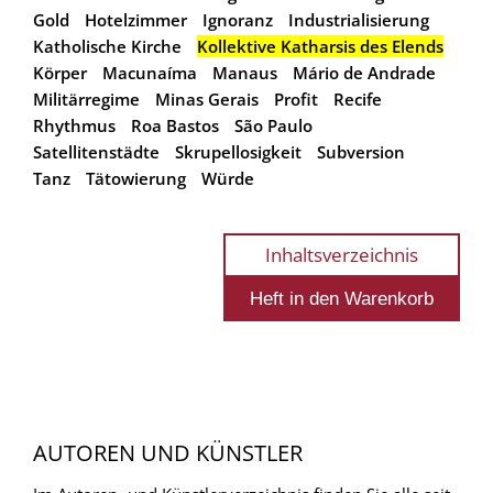
Gold
Hotelzimmer
Ignoranz
Industrialisierung
Katholische Kirche
Kollektive Katharsis des Elends
Körper
Macunaíma
Manaus
Mário de Andrade
Militärregime
Minas Gerais
Profit
Recife
Rhythmus
Roa Bastos
São Paulo
Satellitenstädte
Skrupellosigkeit
Subversion
Tanz
Tätowierung
Würde
Inhaltsverzeichnis
AUTOREN UND KÜNSTLER