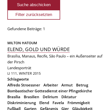
Gefundene Beiträge: 1
MILTON HATOUM
ELEND, GOLD UND WÜRDE
Brasília, Manaus, Recife, São Paulo – ein Außenseiter auf
der Pirsch
Landesporträt
LI 111, WINTER 2015
Schlagworte
Alfredo Stroessner
Arbeiter
Armut
Betrug
Bombastischer Gottesdienst einer Pfingstkirche
Brasília
Brasilien
Delirium
Diktatur
Diskriminierung
Elend
Favela
Frömmigkeit
Fußball
Garten
Gefängnis
Gier
Gläubigkeit