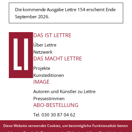
Die kommende Ausgabe Lettre 154 erscheint Ende
September 2026.
DAS IST LETTRE
FUSSZEILE
Über Lettre
Netzwerk
DAS MACHT LETTRE
Projekte
Kunsteditionen
IMAGE
Autoren und Künstler zu Lettre
Pressestimmen
ABO-BESTELLUNG
Tel.
030 30 87 04 62
vertrieb(at)lettre.de
Diese Website verwendet Cookies, um bestmögliche Funktionalität bieten