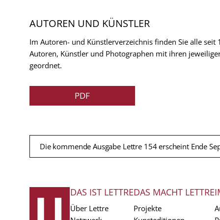
AUTOREN UND KÜNSTLER
Im Autoren- und Künstlerverzeichnis finden Sie alle seit
Autoren, Künstler und Photographen mit ihren jeweilige
geordnet.
PDF
Die kommende Ausgabe Lettre 154 erscheint Ende Se
DAS IST LETTRE
DAS MACHT LETTRE
I
FUSSZEILE
Über Lettre
Projekte
A