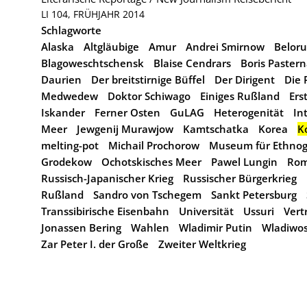
LI 104, FRÜHJAHR 2014
Schlagworte
Alaska
Altgläubige
Amur
Andrei Smirnow
Beloru
Blagoweschtschensk
Blaise Cendrars
Boris Paster
Daurien
Der breitstirnige Büffel
Der Dirigent
Die 
Medwedew
Doktor Schiwago
Einiges Rußland
Ers
Iskander
Ferner Osten
GuLAG
Heterogenität
In
Meer
Jewgenij Murawjow
Kamtschatka
Korea
K
melting-pot
Michail Prochorow
Museum für Ethnog
Grodekow
Ochotskisches Meer
Pawel Lungin
Rom
Russisch-Japanischer Krieg
Russischer Bürgerkrieg
Rußland
Sandro von Tschegem
Sankt Petersburg
Transsibirische Eisenbahn
Universität
Ussuri
Vert
Jonassen Bering
Wahlen
Wladimir Putin
Wladiwo
Zar Peter I. der Große
Zweiter Weltkrieg