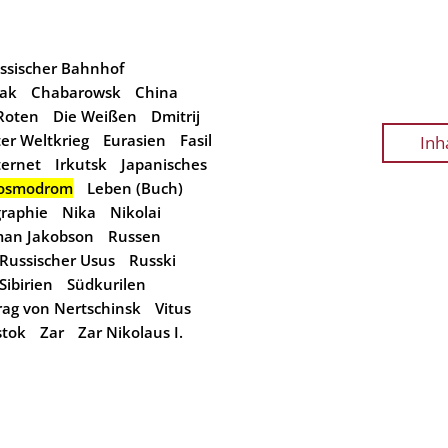
ssischer Bahnhof
nak
Chabarowsk
China
Roten
Die Weißen
Dmitrij
ter Weltkrieg
Eurasien
Fasil
Inh
ternet
Irkutsk
Japanisches
osmodrom
Leben (Buch)
raphie
Nika
Nikolai
an Jakobson
Russen
Russischer Usus
Russki
Sibirien
Südkurilen
rag von Nertschinsk
Vitus
stok
Zar
Zar Nikolaus I.