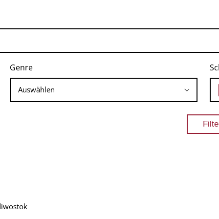
Genre
Sc
diwostok