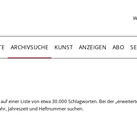
S
W
TE
ARCHIVSUCHE
KUNST
ANZEIGEN
ABO
SE
t auf einer Liste von etwa 30.000 Schlagworten. Bei der „erweiter
 Jahr, Jahreszeit und Heftnummer suchen.