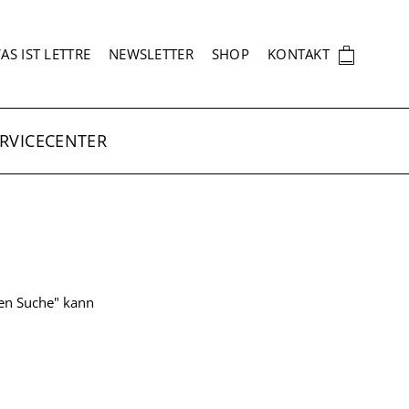
EKUNDÄRNAVIGATION
🛍
AS IST LETTRE
NEWSLETTER
SHOP
KONTAKT
RVICECENTER
ten Suche" kann