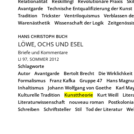
Relationalität
Reskillingl
Revolutionäre Praxis
Ski
Avantgarde
Technische Entqualifizierung der Kunst
Tradition
Trickster
Ventriloquismus
Verblassen de
Warenästhetik
Wissenschaft der Logik
Zeitgenössi
HANS CHRISTOPH BUCH
LÖWE, OCHS UND ESEL
Briefe und Kommentare
LI 97, SOMMER 2012
Schlagworte
Autor
Avantgarde
Bertolt Brecht
Die Wirklichkeit
Formalismus
Franz Kafka
Gruppe 47
Hans Magnu
Inhaltismus
Johann Wolfgang von Goethe
Karl Ma
Kulturelle Tradition
Kunsttheorie
Kurt Weill
Liter
Literaturwissenschaft
nouveau roman
Postkolonia
Schreiben
Schriftsteller
Stil
Tod der Literatur
Wel