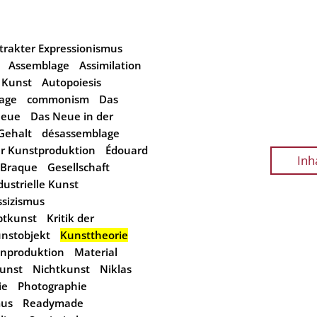
trakter Expressionismus
Assemblage
Assimilation
 Kunst
Autopoiesis
lage
commonism
Das
Neue
Das Neue in der
 Gehalt
désassemblage
r Kunstproduktion
Édouard
Inh
 Braque
Gesellschaft
dustrielle Kunst
ssizismus
ptkunst
Kritik der
nstobjekt
Kunsttheorie
nproduktion
Material
Kunst
Nichtkunst
Niklas
ie
Photographie
mus
Readymade