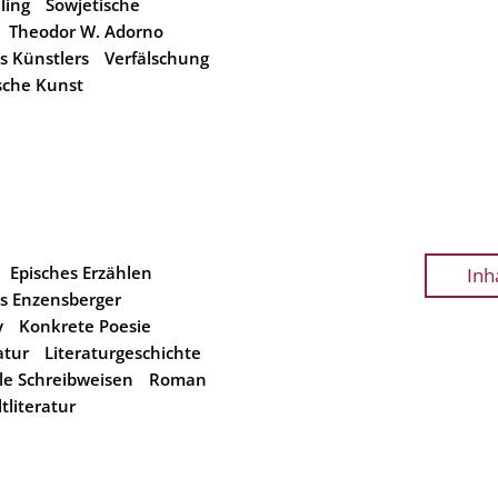
lling
Sowjetische
Theodor W. Adorno
s Künstlers
Verfälschung
sche Kunst
Episches Erzählen
Inh
s Enzensberger
y
Konkrete Poesie
atur
Literaturgeschichte
le Schreibweisen
Roman
tliteratur