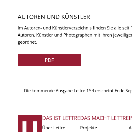
AUTOREN UND KÜNSTLER
Im Autoren- und Künstlerverzeichnis finden Sie alle seit
Autoren, Künstler und Photographen mit ihren jeweilige
geordnet.
PDF
Die kommende Ausgabe Lettre 154 erscheint Ende Se
DAS IST LETTRE
DAS MACHT LETTRE
I
FUSSZEILE
Über Lettre
Projekte
A