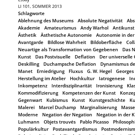
LI 101, SOMMER 2013
Schlagworte
Ablehnung des Museums
Absolute Negativität
Abs
Akademie
Amateurismus
Andy Warhol
Antikunst
Ästhetik
Ästhetische Autonomie
Autonomie in der
Avantgarde
Bildlose Wahrheit
Bildoberfläche
Col
Neuartige als Transformation von Gegebenen
Das 
Kunst
Das Postvisuelle
Deflation
Der universelle
Deskilling
Duchampsche Deflation
Dynamismus de
Manet
Erniedrigung
Fluxus
G. W. Hegel
Georges
Herstellung im Atelier
Hochkultur
Iatrogenese
In
Inkompetenz
Interdisziplinarität
Ironisierung
Kla
Kommodifizierung
Kompetenzen der Kunst
Konze
Gegenwart
Kubismus
Kunst
Kunstgeschichte
Ku
Malerei
Marcel Duchamp
Marginalisierung
Masse
Moderne
Negation der Negation
Negation in der 
Luhmann
Objets trouvés
Pablo Picasso
Philosoph
Populärkultur
Postavantgardismus
Postmodernis