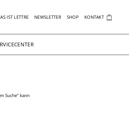
EKUNDÄRNAVIGATION
🛍
AS IST LETTRE
NEWSLETTER
SHOP
KONTAKT
RVICECENTER
ten Suche" kann