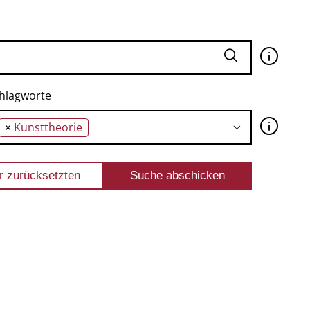
🛈
hlagworte
🛈
×
Kunsttheorie