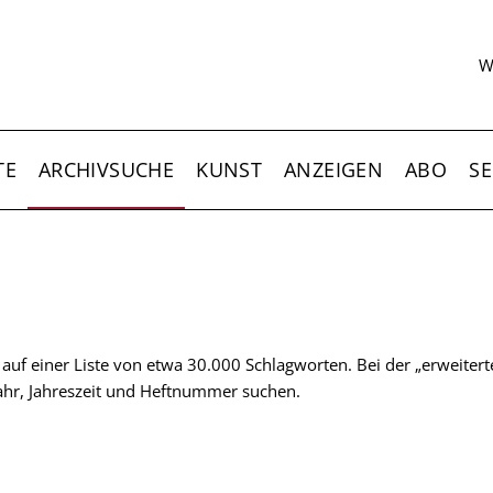
S
W
TE
ARCHIVSUCHE
KUNST
ANZEIGEN
ABO
SE
t auf einer Liste von etwa 30.000 Schlagworten. Bei der „erweiter
 Jahr, Jahreszeit und Heftnummer suchen.