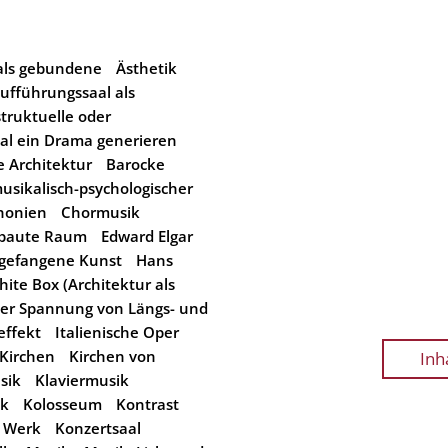
 als gebundene
Ästhetik
ufführungssaal als
truktuelle oder
al ein Drama generieren
 Architektur
Barocke
ikalisch-psychologischer
honien
Chormusik
ebaute Raum
Edward Elgar
gefangene Kunst
Hans
hite Box (Architektur als
der Spannung von Längs- und
effekt
Italienische Oper
Kirchen
Kirchen von
Inh
sik
Klaviermusik
lk
Kolosseum
Kontrast
m Werk
Konzertsaal