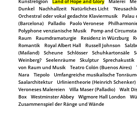
Kunstreligion
Land of Hope and Glory
Malerei
Me
Dunkel
Nachhallzeit
Natürliches Licht
'Neusachli
Orchestral oder vokal gedachte Klaviermusik
Palau 
(Barcelona)
Palladio
Paolo Veronese
Philharmoni
Polyphone venzianische Musik
Pomp and Circumsta
Raum
Raumdramaturgie
Residenz in Würzburg
R
Romantik
Royal Albert Hall
Russell Johnson
Salz
(Mailand)
Scheune
Schlösser
Schuhkartonsäle
S
Weinberg?
Seelenräume
Skulptur
Sprechakustik
von Raum und Musik
Teatro Colón (Buenos Aires)
Nara
Tiepolo
Umfangreiche musikalische Tonräum
Saalarchitektur
Urlinientheorie (Heinrich Schenker)
Veroneses Malereien
Villa Maser (Palladio)
Walt Di
Box
Westminster Abbey
Wigmore Hall London
Wü
Zusammenspiel der Ränge und Wände