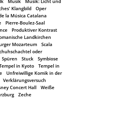
lk
Musik
Musik: Licht und
ches' Klangbild
Oper
de la Música Catalana
e
Pierre-Boulez-Saal
nce
Produktiver Kontrast
omanische Landkirchen
burger Mozarteum
Scala
chuhschachtel oder
Spüren
Stuck
Symbiose
Tempel in Kyoto
Tempel in
e
Unfreiwillige Komik in der
Verklärungsversuch
sney Concert Hall
Weiße
rzburg
Zeche