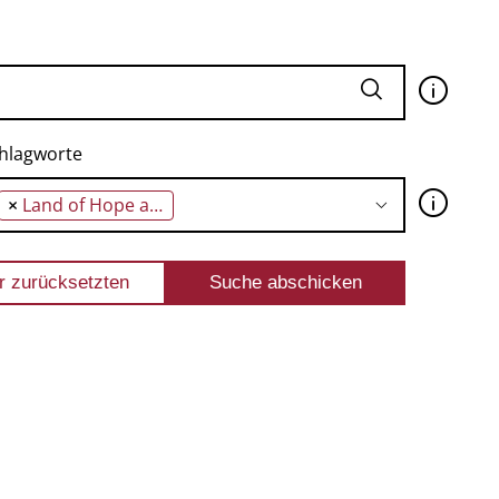
🛈
hlagworte
🛈
×
Land of Hope and Glory