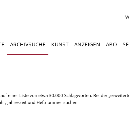
S
W
TE
ARCHIVSUCHE
KUNST
ANZEIGEN
ABO
SE
t auf einer Liste von etwa 30.000 Schlagworten. Bei der „erweiter
 Jahr, Jahreszeit und Heftnummer suchen.