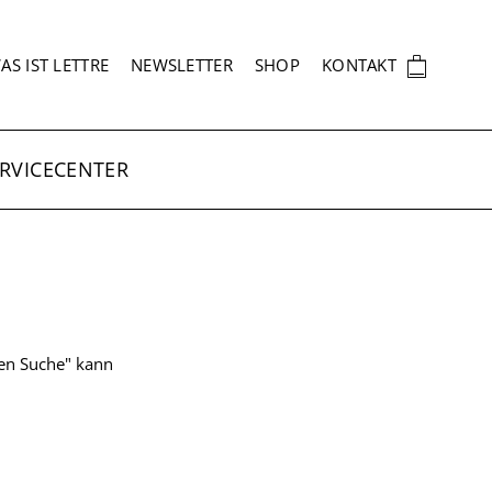
EKUNDÄRNAVIGATION
🛍
AS IST LETTRE
NEWSLETTER
SHOP
KONTAKT
RVICECENTER
ten Suche" kann