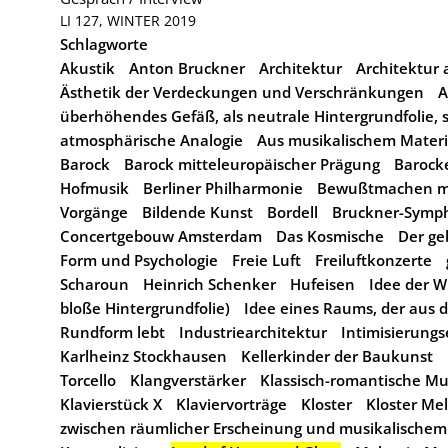
LI 127, WINTER 2019
Schlagworte
Akustik
Anton Bruckner
Architektur
Architektur
Ästhetik der Verdeckungen und Verschränkungen
A
überhöhendes Gefäß, als neutrale Hintergrundfolie, s
atmosphärische Analogie
Aus musikalischem Materi
Barock
Barock mitteleuropäischer Prägung
Barocke
Hofmusik
Berliner Philharmonie
Bewußtmachen mus
Vorgänge
Bildende Kunst
Bordell
Bruckner-Symp
Concertgebouw Amsterdam
Das Kosmische
Der g
Form und Psychologie
Freie Luft
Freiluftkonzerte
Scharoun
Heinrich Schenker
Hufeisen
Idee der W
bloße Hintergrundfolie)
Idee eines Raums, der aus 
Rundform lebt
Industriearchitektur
Intimisierungs
Karlheinz Stockhausen
Kellerkinder der Baukunst
Torcello
Klangverstärker
Klassisch-romantische Mu
Klavierstück X
Klaviervorträge
Kloster
Kloster Me
zwischen räumlicher Erscheinung und musikalische