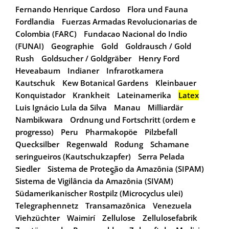
Fernando Henrique Cardoso
Flora und Fauna
Fordlandia
Fuerzas Armadas Revolucionarias de
Colombia (FARC)
Fundacao Nacional do Indio
(FUNAI)
Geographie
Gold
Goldrausch / Gold
Rush
Goldsucher / Goldgräber
Henry Ford
Heveabaum
Indianer
Infrarotkamera
Kautschuk
Kew Botanical Gardens
Kleinbauer
Konquistador
Krankheit
Lateinamerika
Latex
Luis Ignácio Lula da Silva
Manau
Milliardär
Nambikwara
Ordnung und Fortschritt (ordem e
progresso)
Peru
Pharmakopöe
Pilzbefall
Quecksilber
Regenwald
Rodung
Schamane
seringueiros (Kautschukzapfer)
Serra Pelada
Siedler
Sistema de Proteç̰̰ão da Amazônia (SIPAM)
Sistema de Vigilância da Amazônia (SIVAM)
Südamerikanischer Rostpilz (Microcyclus ulei)
Telegraphennetz
Transamazônica
Venezuela
Viehzüchter
Waimirí
Zellulose
Zellulosefabrik