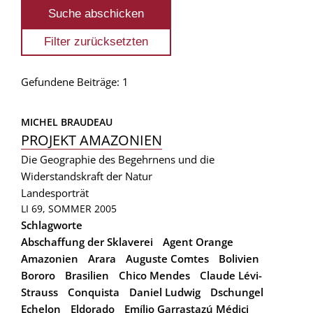
Gefundene Beiträge: 1
MICHEL BRAUDEAU
PROJEKT AMAZONIEN
Die Geographie des Begehrnens und die
Widerstandskraft der Natur
Landesporträt
LI 69, SOMMER 2005
Schlagworte
Abschaffung der Sklaverei
Agent Orange
Amazonien
Arara
Auguste Comtes
Bolivien
Bororo
Brasilien
Chico Mendes
Claude Lévi-
Strauss
Conquista
Daniel Ludwig
Dschungel
Echelon
Eldorado
Emílio Garrastazú Médici