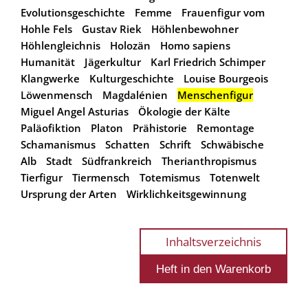
Evolutionsgeschichte
Femme
Frauenfigur vom
Hohle Fels
Gustav Riek
Höhlenbewohner
Höhlengleichnis
Holozän
Homo sapiens
Humanität
Jägerkultur
Karl Friedrich Schimper
Klangwerke
Kulturgeschichte
Louise Bourgeois
Löwenmensch
Magdalénien
Menschenfigur
Miguel Angel Asturias
Ökologie der Kälte
Paläofiktion
Platon
Prähistorie
Remontage
Schamanismus
Schatten
Schrift
Schwäbische
Alb
Stadt
Südfrankreich
Therianthropismus
Tierfigur
Tiermensch
Totemismus
Totenwelt
Ursprung der Arten
Wirklichkeitsgewinnung
Inhaltsverzeichnis