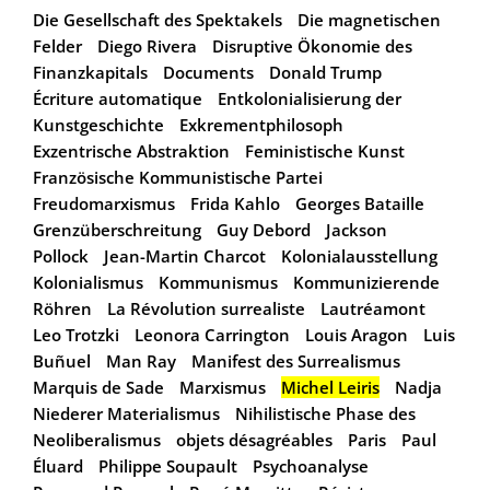
Die Gesellschaft des Spektakels
Die magnetischen
Felder
Diego Rivera
Disruptive Ökonomie des
Finanzkapitals
Documents
Donald Trump
Écriture automatique
Entkolonialisierung der
Kunstgeschichte
Exkrementphilosoph
Exzentrische Abstraktion
Feministische Kunst
Französische Kommunistische Partei
Freudomarxismus
Frida Kahlo
Georges Bataille
Grenzüberschreitung
Guy Debord
Jackson
Pollock
Jean-Martin Charcot
Kolonialausstellung
Kolonialismus
Kommunismus
Kommunizierende
Röhren
La Révolution surrealiste
Lautréamont
Leo Trotzki
Leonora Carrington
Louis Aragon
Luis
Buñuel
Man Ray
Manifest des Surrealismus
Marquis de Sade
Marxismus
Michel Leiris
Nadja
Niederer Materialismus
Nihilistische Phase des
Neoliberalismus
objets désagréables
Paris
Paul
Éluard
Philippe Soupault
Psychoanalyse