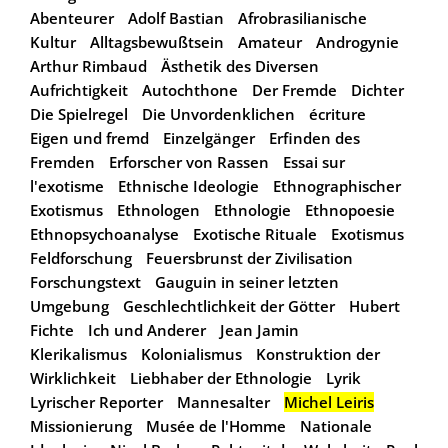
Abenteurer
Adolf Bastian
Afrobrasilianische
Kultur
Alltagsbewußtsein
Amateur
Androgynie
Arthur Rimbaud
Ästhetik des Diversen
Aufrichtigkeit
Autochthone
Der Fremde
Dichter
Die Spielregel
Die Unvordenklichen
écriture
Eigen und fremd
Einzelgänger
Erfinden des
Fremden
Erforscher von Rassen
Essai sur
l'exotisme
Ethnische Ideologie
Ethnographischer
Exotismus
Ethnologen
Ethnologie
Ethnopoesie
Ethnopsychoanalyse
Exotische Rituale
Exotismus
Feldforschung
Feuersbrunst der Zivilisation
Forschungstext
Gauguin in seiner letzten
Umgebung
Geschlechtlichkeit der Götter
Hubert
Fichte
Ich und Anderer
Jean Jamin
Klerikalismus
Kolonialismus
Konstruktion der
Wirklichkeit
Liebhaber der Ethnologie
Lyrik
Lyrischer Reporter
Mannesalter
Michel Leiris
Missionierung
Musée de l'Homme
Nationale