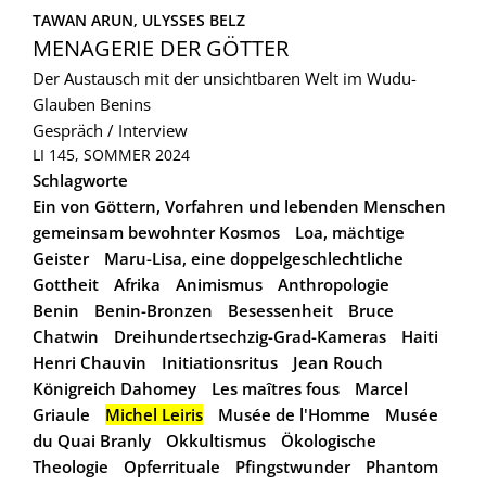
TAWAN ARUN, 
ULYSSES BELZ
MENAGERIE DER GÖTTER
Der Austausch mit der unsichtbaren Welt im Wudu-
Glauben Benins
Gespräch / Interview
LI 145, SOMMER 2024
Schlagworte
Ein von Göttern, Vorfahren und lebenden Menschen
gemeinsam bewohnter Kosmos
Loa, mächtige
Geister
Maru-Lisa, eine doppelgeschlechtliche
Gottheit
Afrika
Animismus
Anthropologie
Benin
Benin-Bronzen
Besessenheit
Bruce
Chatwin
Dreihundertsechzig-Grad-Kameras
Haiti
Henri Chauvin
Initiationsritus
Jean Rouch
Königreich Dahomey
Les maîtres fous
Marcel
Griaule
Michel Leiris
Musée de l'Homme
Musée
du Quai Branly
Okkultismus
Ökologische
Theologie
Opferrituale
Pfingstwunder
Phantom