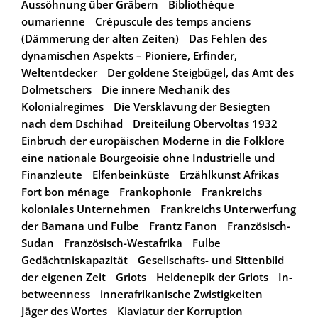
Aussöhnung über Gräbern
Bibliothèque
oumarienne
Crépuscule des temps anciens
(Dämmerung der alten Zeiten)
Das Fehlen des
dynamischen Aspekts – Pioniere, Erfinder,
Weltentdecker
Der goldene Steigbügel, das Amt des
Dolmetschers
Die innere Mechanik des
Kolonialregimes
Die Versklavung der Besiegten
nach dem Dschihad
Dreiteilung Obervoltas 1932
Einbruch der europäischen Moderne in die Folklore
eine nationale Bourgeoisie ohne Industrielle und
Finanzleute
Elfenbeinküste
Erzählkunst Afrikas
Fort bon ménage
Frankophonie
Frankreichs
koloniales Unternehmen
Frankreichs Unterwerfung
der Bamana und Fulbe
Frantz Fanon
Französisch-
Sudan
Französisch-Westafrika
Fulbe
Gedächtniskapazität
Gesellschafts- und Sittenbild
der eigenen Zeit
Griots
Heldenepik der Griots
In-
betweenness
innerafrikanische Zwistigkeiten
Jäger des Wortes
Klaviatur der Korruption