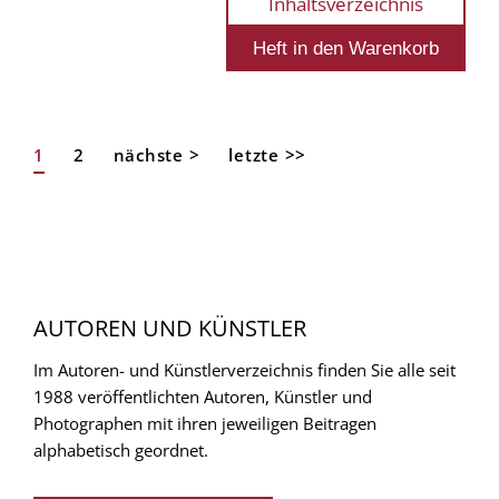
Inhaltsverzeichnis
Aktuelle
1
Page
2
Nächste
nächste >
Letzte
letzte >>
Seitennummerierung
Seite
Seite
Seite
AUTOREN UND KÜNSTLER
Im Autoren- und Künstlerverzeichnis finden Sie alle seit
1988 veröffentlichten Autoren, Künstler und
Photographen mit ihren jeweiligen Beitragen
alphabetisch geordnet.