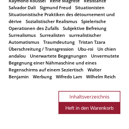
Raymond Roussel
René Magritte
Résistance
Salvador Dalí
Sigmund Freud
Situationisten
Situationistische Praktiken des détournement und
dérive
Sozialistischer Realismus
Spielerische
Operationen des Zufalls
Subjektive Befreiung
Surrealismus
Surrealisten
surrealistischer
Automatismus
Traumdeutung
Tristan Tzara
Überschreitung / Transgression
Ubu-roi
Un chien
andalou
Unerwartete Begegnungen
Unvermutete
Begegnung einer Nähmaschine und eines
Regenschirms auf einem Seziertisch
Walter
Benjamin
Werbung
Wifredo Lam
Wilhelm Reich
Inhaltsverzeichnis