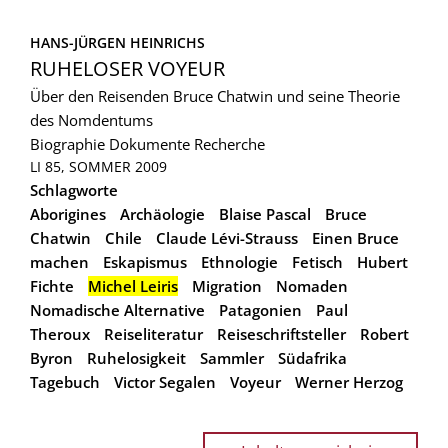
HANS-JÜRGEN HEINRICHS
RUHELOSER VOYEUR
Über den Reisenden Bruce Chatwin und seine Theorie
des Nomdentums
Biographie
Dokumente
Recherche
LI 85, SOMMER 2009
Schlagworte
Aborigines
Archäologie
Blaise Pascal
Bruce
Chatwin
Chile
Claude Lévi-Strauss
Einen Bruce
machen
Eskapismus
Ethnologie
Fetisch
Hubert
Fichte
Michel Leiris
Migration
Nomaden
Nomadische Alternative
Patagonien
Paul
Theroux
Reiseliteratur
Reiseschriftsteller
Robert
Byron
Ruhelosigkeit
Sammler
Südafrika
Tagebuch
Victor Segalen
Voyeur
Werner Herzog