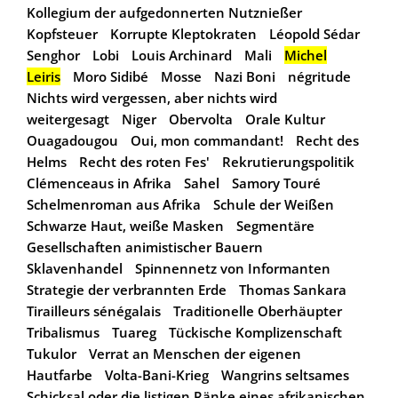
Kollegium der aufgedonnerten Nutznießer
Kopfsteuer
Korrupte Kleptokraten
Léopold Sédar
Senghor
Lobi
Louis Archinard
Mali
Michel
Leiris
Moro Sidibé
Mosse
Nazi Boni
négritude
Nichts wird vergessen, aber nichts wird
weitergesagt
Niger
Obervolta
Orale Kultur
Ouagadougou
Oui, mon commandant!
Recht des
Helms
Recht des roten Fes'
Rekrutierungspolitik
Clémenceaus in Afrika
Sahel
Samory Touré
Schelmenroman aus Afrika
Schule der Weißen
Schwarze Haut, weiße Masken
Segmentäre
Gesellschaften animistischer Bauern
Sklavenhandel
Spinnennetz von Informanten
Strategie der verbrannten Erde
Thomas Sankara
Tirailleurs sénégalais
Traditionelle Oberhäupter
Tribalismus
Tuareg
Tückische Komplizenschaft
Tukulor
Verrat an Menschen der eigenen
Hautfarbe
Volta-Bani-Krieg
Wangrins seltsames
Schicksal oder die listigen Ränke eines afrikanischen