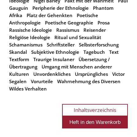
Ideologie
Nigel Barley
Pakt mit der Wahrheit
Paul
Gauguin
Peripherie der Ethnologie
Phantom
Afrika
Platz der Gehenkten
Poetische
Anthropologie
Poetische Geographie
Prosa
Rassische Ideologie
Rassismus
Reisender
Religiöse Ideologie
Ritual und Sexualität
Schamanismus
Schriftsteller
Selbsterforschung
Skandal
Subjektive Ethnologie
Tagebuch
Text
Textform
Traurige Insulaner
Übersetzung /
Übertragung
Umgang mit Menschen anderer
Kulturen
Unvordenkliches
Ursprüngliches
Victor
Segalen
Vorurteile
Wahrnehmung des Diversen
Wildes Verhalten
Inhaltsverzeichnis