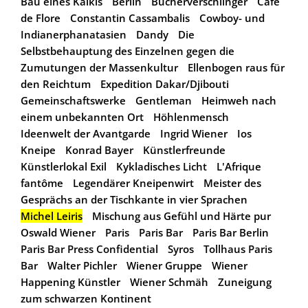
Bau eines Kaikis
Berlin
Bücherverschlinger
Café
de Flore
Constantin Cassambalis
Cowboy- und
Indianerphanatasien
Dandy
Die
Selbstbehauptung des Einzelnen gegen die
Zumutungen der Massenkultur
Ellenbogen raus für
den Reichtum
Expedition Dakar/Djibouti
Gemeinschaftswerke
Gentleman
Heimweh nach
einem unbekannten Ort
Höhlenmensch
Ideenwelt der Avantgarde
Ingrid Wiener
Ios
Kneipe
Konrad Bayer
Künstlerfreunde
Künstlerlokal Exil
Kykladisches Licht
L'Afrique
fantôme
Legendärer Kneipenwirt
Meister des
Gesprächs an der Tischkante in vier Sprachen
Michel Leiris
Mischung aus Gefühl und Härte pur
Oswald Wiener
Paris
Paris Bar
Paris Bar Berlin
Paris Bar Press Confidential
Syros
Tollhaus Paris
Bar
Walter Pichler
Wiener Gruppe
Wiener
Happening Künstler
Wiener Schmäh
Zuneigung
zum schwarzen Kontinent